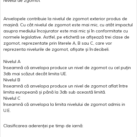
Nivelul
de
zgomot
Anvelopele
contribuie
la
nivelul
de
zgomot
exterior
produs
de
mașină
. Cu
cât
nivelul
de
zgomot
este
mai
mic, cu
atât
impactul
asupra
mediului
încojurator
este
mai
mic
și
în
conformitate
cu
normele
legislative.
Astfel
, pe
etichetă
se
afișează
trei
clase
de
zgomot
,
reprezentate
prin
literele
A
,
B
sau
C
, care
vor
reprezenta
nivelurile
de
zgomot
,
afișate
și
în
decibeli
.
Nivelul
A
înseamnă
că
anvelopa
produce un
nivel
de
zgomot
cu
cel
puțin
3db
mai
scăzut
decât
limita
UE.
Nivelul
B
înseamnă
că
anvelopa
produce un
nivel
de
zgomot
aflat
între
limita
europeană
și
până
la 3db sub
această
limită
.
Nivelul
C
înseamnă
că
anvelopa
la
limita
nivelului
de
zgomot
admis in
U.E.
Clasificarea
aderenței
pe
timp
de
iarnă
: