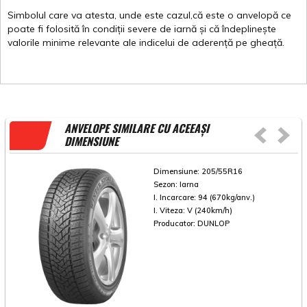
Simbolul
care
va
atesta
,
unde
este
cazul,că
este
o
anvelopă
ce
poate
fi
folosită
în
condiții
severe de
iarnă
și
că
îndeplinește
valorile
minime
relevante
ale
indicelui
de
aderență
pe
gheață
.
ANVELOPE SIMILARE CU ACEEAȘI
DIMENSIUNE
Dimensiune:
205/55R16
Sezon:
Iarna
I. Incarcare:
94 (670kg/anv.)
I. Viteza:
V (240km/h)
Producator:
DUNLOP