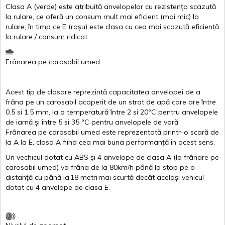
Clasa
A
(
verde
)
este
atribuită
anvelopelor
cu
rezistența
scazută
la
rulare
,
ce
oferă
un
consum
mult
mai
eficient
(
mai
mic) la
rulare
,
în
timp
ce
E
(
roșu
)
este
clasa
cu
cea
mai
scazută
eficiență
la
rulare
/
consum
ridicat
.
Frânarea
pe
carosabil
umed
Acest
tip de
clasare
reprezintă
capacitatea
anvelopei
de a
frâna
pe un
carosabil
acoperit
de un
strat
de
apă
care are
între
0.5
si
1.5 mm, la o
temperatură
între
2
si
20ºC
pentru
anvelopele
de
iarnă
și
între
5
si
35 ºC
pentru
anvelopele
de
vară
.
Frânarea
pe
carosabil
umed
este
reprezentată
printr
-o
scară
de
la
A
la
E
,
clasa
A
fiind
cea
mai
buna
performanță
în
acest
sens.
Un
vechicul
dotat
cu ABS
și
4
anvelope
de
clasa
A
(la
frânare
pe
carosabil
umed
)
va
frâna
de la 80km/h
până
la stop pe o
distanță
cu
până
la
18
metri
mai
scurtă
decât
același
vehicul
dotat
cu 4
anvelope
de
clasa
E
.