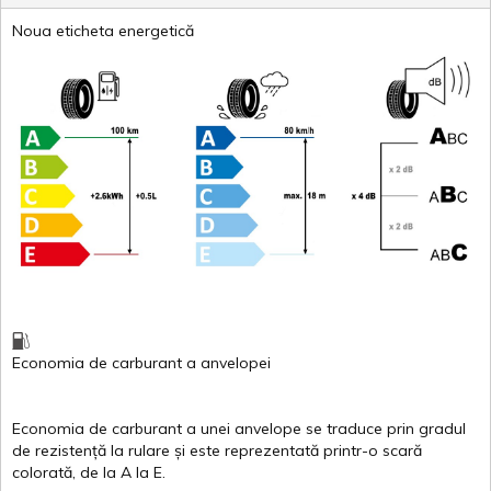
Noua eticheta energetică
Economia de carburant
a
anvelopei
Economia de carburant a
unei
anvelope
se traduce
prin
gradul
de
rezistență
la
rulare
și
este
reprezentată
printr
-o
scară
colorată
, de la
A
la
E
.