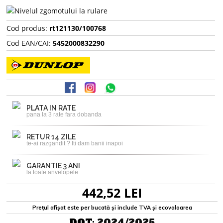
Cod produs:
rt121130/100768
Cod EAN/CAI:
5452000832290
PLATA IN RATE
pana la 3 rate fara dobanda
RETUR 14 ZILE
te-ai razgandit ? Iti dam banii inapoi
GARANTIE 3 ANI
la toate anvelopele
442,52 LEI
Prețul afișat este per bucată și include TVA și ecovaloarea
DOT:
2024/2025