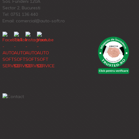
Sos. Fundeni 120A
Sector 2, Bucuresti
Tel:
0751 136 440
Email: comercial@auto-soft.ro