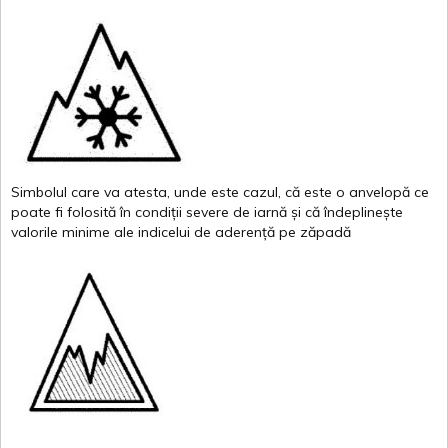
Simbolul
care
va
atesta
,
unde
este
cazul
,
că
este
o
anvelopă
ce
poate
fi
folosită
în
condiții
severe de
iarnă
și
că
îndeplinește
valor
i
le
minime
ale
indicelui
de
aderență
pe
zăpadă