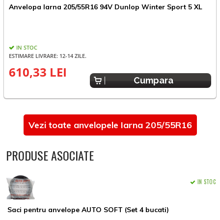
Anvelopa Iarna 205/55R16 94V Dunlop Winter Sport 5 XL
A
IN STOC
ESTIMARE LIVRARE: 12-14 ZILE.
610,33 LEI
4
Cumpara
Vezi toate anvelopele Iarna 205/55R16
PRODUSE ASOCIATE
IN STOC
Saci pentru anvelope AUTO SOFT (Set 4 bucati)