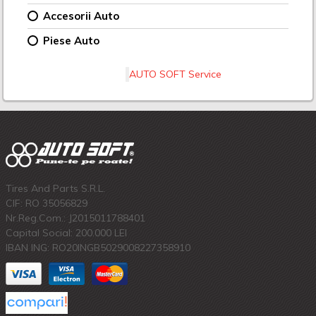
Accesorii Auto
Piese Auto
AUTO SOFT Service
Tires And Parts S.R.L.
CIF: RO 35056829
Nr.Reg.Com.: J2015011788401
Capital Social: 200.000 LEI
IBAN ING: RO20INGB5029008227358910