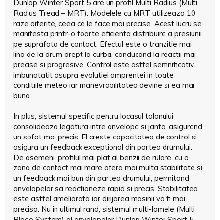
Dunlop Winter Sport 5 are un profil Multi Radius (Multi
Radius Tread – MRT). Modelele cu MRT utilizeaza 10
raze diferite, ceea ce le face mai precise. Acest lucru se
manifesta printr-o foarte eficienta distribuire a presiunii
pe suprafata de contact. Efectul este o tranzitie mai
lina de la drum drept la curba, conducand la reactii mai
precise si progresive. Control este astfel semnificativ
imbunatatit asupra evolutiei amprentei in toate
conditiile meteo iar manevrabilitatea devine si ea mai
buna.
In plus, sistemul specific pentru locasul talonului
consolideaza legatura intre anvelopa si janta, asigurand
un sofat mai precis. El creste capacitatea de control si
asigura un feedback exceptional din partea drumului.
De asemeni, profilul mai plat al benzii de rulare, cu o
zona de contact mai mare ofera mai multa stabilitate si
un feedback mai bun din partea drumului, permitand
anvelopelor sa reactioneze rapid si precis. Stabilitatea
este astfel ameliorata iar dirijarea masinii va fi mai
precisa. Nu in ultimul rand, sistemul multi-lamele (Multi
Blade System) al anvelopelor Dunlop Winter Sport 5,