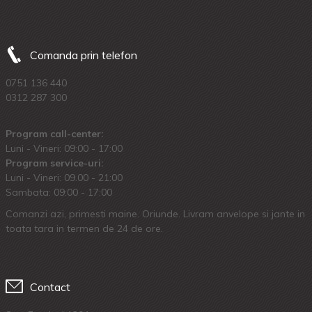
Comanda prin telefon
0751 136 440
0312 287 300
Program call-center:
Luni - Vineri: 09:00 - 17:00
Program service-uri:
Luni - Vineri: 09.00 - 21:00
Sambata: 09:00 - 17:00
Comanzi azi, primesti maine. Oriunde. Livram anvelope si jante in
toata tara in termen de 24 de ore.
Contact