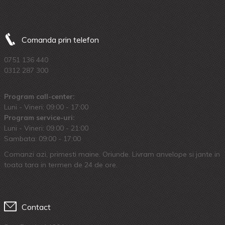
Comanda prin telefon
0751 136 440
0312 287 300
Program call-center:
Luni - Vineri: 09:00 - 17:00
Program service-uri:
Luni - Vineri: 09.00 - 21:00
Sambata: 09:00 - 17:00
Comanzi azi, primesti maine. Oriunde. Livram anvelope si jante in
toata tara in termen de 24 de ore.
Contact