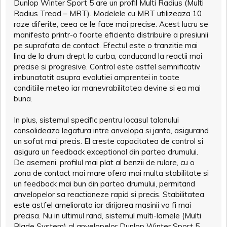
Dunlop Winter Sport 5 are un profil Multi Radius (Multi
Radius Tread – MRT). Modelele cu MRT utilizeaza 10
raze diferite, ceea ce le face mai precise. Acest lucru se
manifesta printr-o foarte eficienta distribuire a presiunii
pe suprafata de contact. Efectul este o tranzitie mai
lina de la drum drept la curba, conducand la reactii mai
precise si progresive. Control este astfel semnificativ
imbunatatit asupra evolutiei amprentei in toate
conditiile meteo iar manevrabilitatea devine si ea mai
buna.
In plus, sistemul specific pentru locasul talonului
consolideaza legatura intre anvelopa si janta, asigurand
un sofat mai precis. El creste capacitatea de control si
asigura un feedback exceptional din partea drumului.
De asemeni, profilul mai plat al benzii de rulare, cu o
zona de contact mai mare ofera mai multa stabilitate si
un feedback mai bun din partea drumului, permitand
anvelopelor sa reactioneze rapid si precis. Stabilitatea
este astfel ameliorata iar dirijarea masinii va fi mai
precisa. Nu in ultimul rand, sistemul multi-lamele (Multi
Blade System) al anvelopelor Dunlop Winter Sport 5,