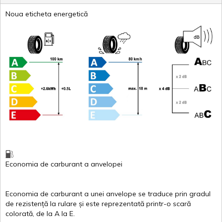
Noua eticheta energetică
Economia de carburant
a
anvelopei
Economia de carburant a
unei
anvelope
se traduce
prin
gradul
de
rezistență
la
rulare
și
este
reprezentată
printr
-o
scară
colorată
, de la
A
la
E
.