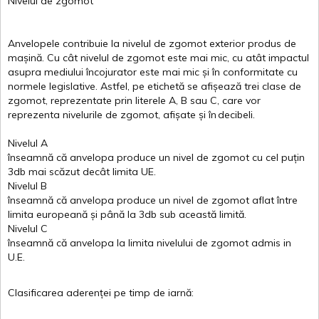
Nivelul
de
zgomot
Anvelopele
contribuie
la
nivelul
de
zgomot
exterior
produs
de
mașină
. Cu
cât
nivelul
de
zgomot
este
mai
mic, cu
atât
impactul
asupra
mediului
încojurator
este
mai
mic
și
în
conformitate
cu
normele
legislative.
Astfel
, pe
etichetă
se
afișează
trei
clase
de
zgomot
,
reprezentate
prin
literele
A
,
B
sau
C
, care
vor
reprezenta
nivelurile
de
zgomot
,
afișate
și
în
decibeli
.
Nivelul
A
înseamnă
că
anvelopa
produce un
nivel
de
zgomot
cu
cel
puțin
3db
mai
scăzut
decât
limita
UE.
Nivelul
B
înseamnă
că
anvelopa
produce un
nivel
de
zgomot
aflat
între
limita
europeană
și
până
la 3db sub
această
limită
.
Nivelul
C
înseamnă
că
anvelopa
la
limita
nivelului
de
zgomot
admis in
U.E.
Clasificarea
aderenței
pe
timp
de
iarnă
: