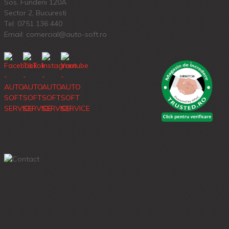
Sos. Fundeni 120A
Sector 2, Bucuresti
Tel:
0751 136 440
Email: comercial@auto-soft.ro