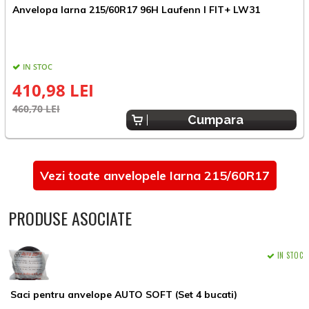
Anvelopa Iarna 215/60R17 96H Laufenn I FIT+ LW31
A
IN STOC
410,98 LEI
460,70 LEI
7
Cumpara
Vezi toate anvelopele Iarna 215/60R17
PRODUSE ASOCIATE
IN STOC
Saci pentru anvelope AUTO SOFT (Set 4 bucati)