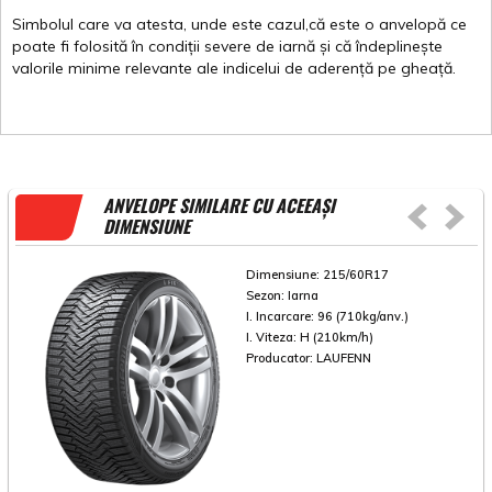
Simbolul
care
va
atesta
,
unde
este
cazul,că
este
o
anvelopă
ce
poate
fi
folosită
în
condiții
severe de
iarnă
și
că
îndeplinește
valorile
minime
relevante
ale
indicelui
de
aderență
pe
gheață
.
ANVELOPE SIMILARE CU ACEEAȘI
DIMENSIUNE
Dimensiune:
215/60R17
Sezon:
Iarna
I. Incarcare:
96 (710kg/anv.)
I. Viteza:
H (210km/h)
Producator:
LAUFENN