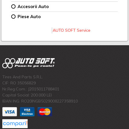
Accesorii Auto
Piese Auto
AUTO SOFT Service
Tires And Parts S.R.L.
CIF: RO 35056829
Nr.Reg.Com.: J2015011788401
Capital Social: 200.000 LEI
IBAN ING: RO20INGB5029008227358910