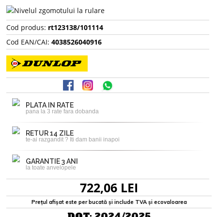
Cod produs:
rt123138/101114
Cod EAN/CAI:
4038526040916
PLATA IN RATE
pana la 3 rate fara dobanda
RETUR 14 ZILE
te-ai razgandit ? Iti dam banii inapoi
GARANTIE 3 ANI
la toate anvelopele
722,06 LEI
Prețul afișat este per bucată și include TVA și ecovaloarea
DOT:
2024/2025