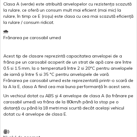
Clasa
A
(
verde
)
este
atribuită
anvelopelor
cu
rezistența
scazută
la
rulare
,
ce
oferă
un
consum
mult
mai
eficient
(
mai
mic) la
rulare
,
în
timp
ce
E
(
roșu
)
este
clasa
cu
cea
mai
scazută
eficiență
la
rulare
/
consum
ridicat
.
Frânarea
pe
carosabil
umed
Acest
tip de
clasare
reprezintă
capacitatea
anvelopei
de a
frâna
pe un
carosabil
acoperit
de un
strat
de
apă
care are
între
0.5
si
1.5 mm, la o
temperatură
între
2
si
20ºC
pentru
anvelopele
de
iarnă
și
între
5
si
35 ºC
pentru
anvelopele
de
vară
.
Frânarea
pe
carosabil
umed
este
reprezentată
printr
-o
scară
de
la
A
la
E
,
clasa
A
fiind
cea
mai
buna
performanță
în
acest
sens.
Un
vechicul
dotat
cu ABS
și
4
anvelope
de
clasa
A
(la
frânare
pe
carosabil
umed
)
va
frâna
de la 80km/h
până
la stop pe o
distanță
cu
până
la
18
metri
mai
scurtă
decât
același
vehicul
dotat
cu 4
anvelope
de
clasa
E
.