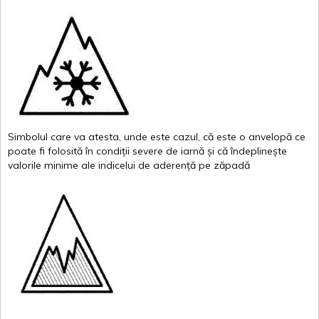
Simbolul
care
va
atesta
,
unde
este
cazul
,
că
este
o
anvelopă
ce
poate
fi
folosită
în
condiții
severe de
iarnă
și
că
îndeplinește
valor
i
le
minime
ale
indicelui
de
aderență
pe
zăpadă