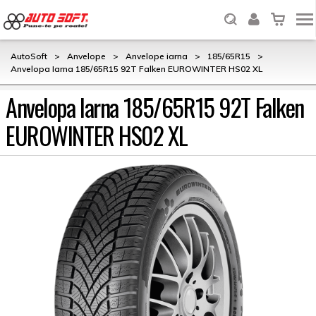
AutoSoft
>
Anvelope
>
Anvelope iarna
>
185/65R15
>
Anvelopa Iarna 185/65R15 92T Falken EUROWINTER HS02 XL
Anvelopa Iarna 185/65R15 92T Falken
EUROWINTER HS02 XL