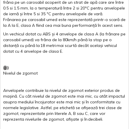
frâna
pe un
carosabil
acoperit
de un
strat
de
apă
care are
între
0.5
si
1.5 mm, la o
temperatură
între
2
si
20ºC
pentru
anvelopele
de
iarnă
și
între
5
si
35 ºC
pentru
anvelopele
de
vară
.
Frânarea
pe
carosabil
umed
este
reprezentată
printr
-o
scară
de
la
A
la
E
,
clasa
A
fiind
cea
mai
buna
performanță
în
acest
sens.
Un
vechicul
dotat
cu ABS
și
4
anvelope
de
clasa
A
(la
frânare
pe
carosabil
umed
)
va
frâna
de la 80km/h
până
la stop pe o
distanță
cu
până
la
18
metri
mai
scurtă
decât
același
vehicul
dotat
cu 4
anvelope
de
clasa
E
.
Nivelul
de
zgomot
Anvelopele
contribuie
la
nivelul
de
zgomot
exterior
produs
de
mașină
. Cu
cât
nivelul
de
zgomot
este
mai
mic, cu
atât
impactul
asupra
mediului
încojurator
este
mai
mic
și
în
conformitate
cu
normele
legislative.
Astfel
, pe
etichetă
se
afișează
trei
clase
de
zgomot
,
reprezentate
prin
literele
A
,
B
sau
C
, care
vor
reprezenta
nivelurile
de
zgomot
,
afișate
și
în
decibeli
.