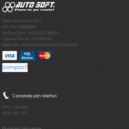
Tires And Parts S.R.L.
CIF: RO 35056829
Nr.Reg.Com.: J2015011788401
Capital Social: 200.000 LEI
IBAN ING: RO20INGB5029008227358910
Comanda prin telefon
0751 136 440
0312 287 300
Program call-center: