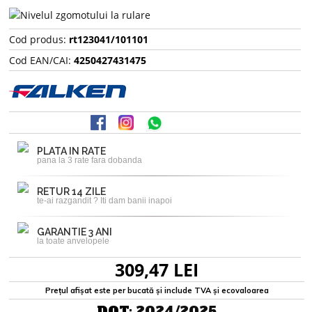
Cod produs:
rt123041/101101
Cod EAN/CAI:
4250427431475
PLATA IN RATE
pana la 3 rate fara dobanda
RETUR 14 ZILE
te-ai razgandit ? Iti dam banii inapoi
GARANTIE 3 ANI
la toate anvelopele
309,47 LEI
Prețul afișat este per bucată și include TVA și ecovaloarea
DOT:
2024/2025