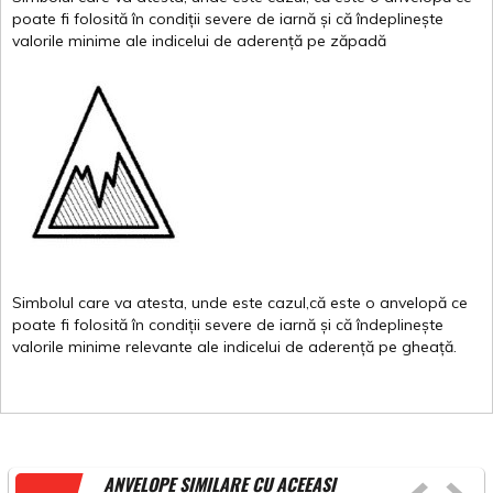
poate
fi
folosită
în
condiții
severe de
iarnă
și
că
îndeplinește
valor
i
le
minime
ale
indicelui
de
aderență
pe
zăpadă
Simbolul
care
va
atesta
,
unde
este
cazul,că
este
o
anvelopă
ce
poate
fi
folosită
în
condiții
severe de
iarnă
și
că
îndeplinește
valorile
minime
relevante
ale
indicelui
de
aderență
pe
gheață
.
ANVELOPE SIMILARE CU ACEEAȘI