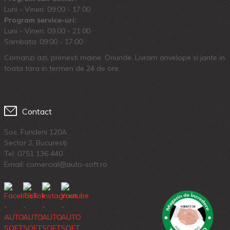
Luni - Vineri: 09:00 - 17:00
Program service-uri:
Luni - Vineri: 09.00 - 21:00
Sambata: 09:00 - 17:00
Comanzi azi, primesti maine. Oriunde. Livram anvelope si jante in
toata tara in termen de 24 de ore.
Contact
Sos. Fundeni 120A
Sector 2, Bucuresti
Tel:
0751 136 440
Email: comercial@auto-soft.ro