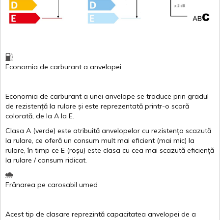
Economia de carburant
a
anvelopei
Economia de carburant a
unei
anvelope
se traduce
prin
gradul
de
rezistență
la
rulare
și
este
reprezentată
printr
-o
scară
colorată
, de la
A
la
E
.
Clasa
A
(
verde
)
este
atribuită
anvelopelor
cu
rezistența
scazută
la
rulare
,
ce
oferă
un
consum
mult
mai
eficient
(
mai
mic) la
rulare
,
în
timp
ce
E
(
roșu
)
este
clasa
cu
cea
mai
scazută
eficiență
la
rulare
/
consum
ridicat
.
Frânarea
pe
carosabil
umed
Acest
tip de
clasare
reprezintă
capacitatea
anvelopei
de a