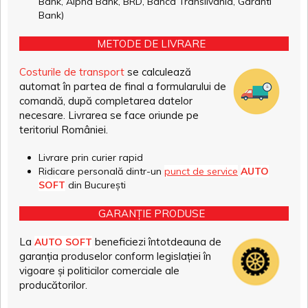
Bank, Alpha Bank, BRD, Banca Transilvania, Garanti
Bank)
METODE DE LIVRARE
Costurile de transport
se calculează
automat în partea de final a formularului de
comandă, după completarea datelor
necesare. Livrarea se face oriunde pe
teritoriul României.
Livrare prin curier rapid
Ridicare personală dintr-un
punct de service
AUTO
SOFT
din București
GARANȚIE PRODUSE
La
beneficiezi întotdeauna de
AUTO SOFT
garanția produselor conform legislației în
vigoare și politicilor comerciale ale
producătorilor.