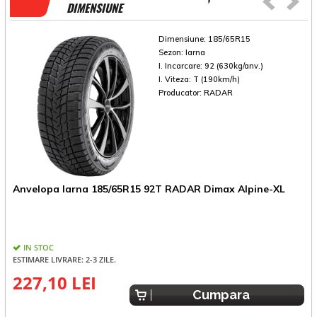
DIMENSIUNE
Dimensiune:
185/65R15
Sezon:
Iarna
I. Incarcare:
92 (630kg/anv.)
I. Viteza:
T (190km/h)
Producator:
RADAR
A
Anvelopa Iarna 185/65R15 92T RADAR Dimax Alpine-XL
IN STOC
ESTIMARE LIVRARE: 2-3 ZILE.
227,10 LEI
4
Cumpara