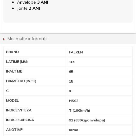
Anvelope
3 ANI
Jante
2 ANI
Mai multe informatii
BRAND
FALKEN
LATIME (MM)
185
INALTIME
65
DIAMETRU (INCH)
15
C
XL
MODEL
HS02
INDICE VITEZA
T (190km/h)
INDICE SARCINA
92 (630kg/anvelopa)
ANOTIMP
Iarna