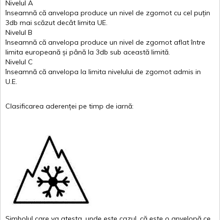
Nivelul
A
înseamnă
că
anvelopa
produce un
nivel
de
zgomot
cu
cel
puțin
3db
mai
scăzut
decât
limita
UE.
Nivelul
B
înseamnă
că
anvelopa
produce un
nivel
de
zgomot
aflat
între
limita
europeană
și
până
la 3db sub
această
limită
.
Nivelul
C
înseamnă
că
anvelopa
la
limita
nivelului
de
zgomot
admis in
U.E.
Clasificarea
aderenței
pe
timp
de
iarnă
:
Simbolul
care
va
atesta
,
unde
este
cazul
,
că
este
o
anvelopă
ce