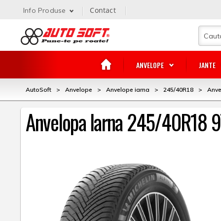
Contact
Info Produse
ANVELOPE
JANTE
AutoSoft
>
Anvelope
>
Anvelope iarna
>
245/40R18
>
Anve
Anvelopa Iarna 245/40R18 97