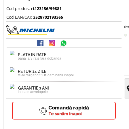
Cod produs:
rt123156/99881
Cod EAN/CAI:
3528702193365
Sto
PLATA IN RATE
pana la 3 rate fara dobanda
RETUR 14 ZILE
te-ai razgandit ? Iti dam banii inapoi
GARANTIE 3 ANI
la toate anvelopele
Comandă rapidă
Te sunăm înapoi