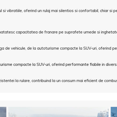
 vibratiile, oferind un rulaj mai silentios si confortabil, chiar si 
unatatesc capacitatea de franare pe suprafete umede si inghetate,
a de vehicule, de la autoturisme compacte la SUV-uri, oferind perf
urisme compacte la SUV-uri, oferind performante fiabile in diverse
zistentei la rulare, contribuind la un consum mai eficient de combust