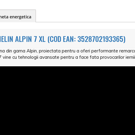
heta energetica
LIN ALPIN 7 XL (COD EAN: 3528702193365)
a din gama Alpin, proiectata pentru a oferi performante remarcabi
7 vine cu tehnologii avansate pentru a face fata provocarilor iernii