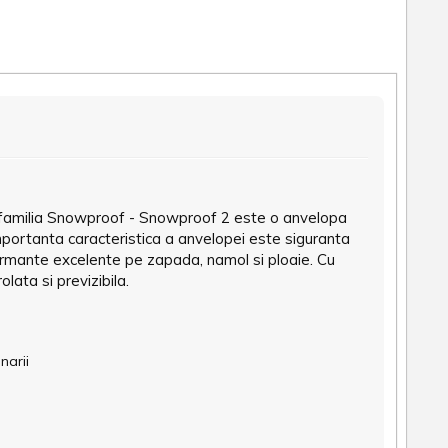
in familia Snowproof - Snowproof 2 este o anvelopa
importanta caracteristica a anvelopei este siguranta
erformante excelente pe zapada, namol si ploaie. Cu
ata si previzibila.
narii