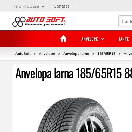
Contact
Info Produse
ANVELOPE
JANTE
AutoSoft
>
Anvelope
>
Anvelope iarna
>
185/65R15
>
Anve
Anvelopa Iarna 185/65R15 