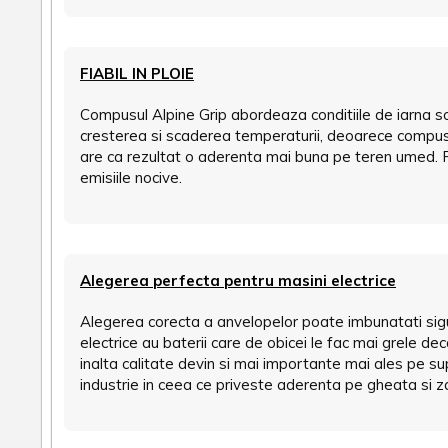
FIABIL IN PLOIE
Compusul Alpine Grip abordeaza conditiile de iarna so
cresterea si scaderea temperaturii, deoarece compusul 
are ca rezultat o aderenta mai buna pe teren umed. R
emisiile nocive.
Alegerea perfecta pentru masini electrice
Alegerea corecta a anvelopelor poate imbunatati sigur
electrice au baterii care de obicei le fac mai grele 
inalta calitate devin si mai importante mai ales pe s
industrie in ceea ce priveste aderenta pe gheata si 