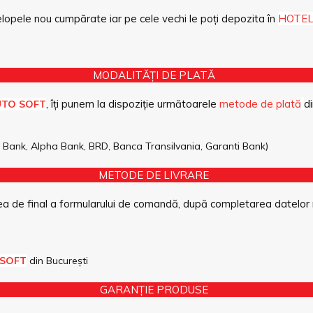
opele nou cumpărate iar pe cele vechi le poți depozita în
HOTEL
MODALITĂȚI DE PLATĂ
, îți punem la dispoziție următoarele
metode de plată
di
UTO SOFT
pe Bank, Alpha Bank, BRD, Banca Transilvania, Garanti Bank)
METODE DE LIVRARE
a de final a formularului de comandă, după completarea datelor 
 SOFT
din București
GARANȚIE PRODUSE