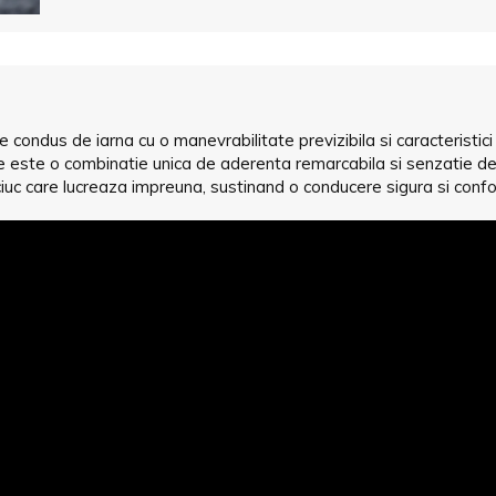
condus de iarna cu o manevrabilitate previzibila si caracteristici
re este o combinatie unica de aderenta remarcabila si senzatie de 
iuc care lucreaza impreuna, sustinand o conducere sigura si confo