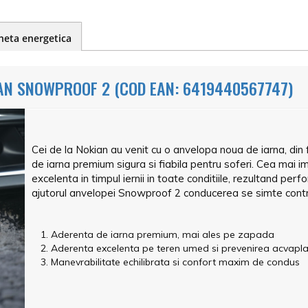
heta energetica
AN SNOWPROOF 2 (COD EAN: 6419440567747)
Cei de la Nokian au venit cu o anvelopa noua de iarna, d
de iarna premium sigura si fiabila pentru soferi. Cea mai 
excelenta in timpul iernii in toate conditiile, rezultand p
ajutorul anvelopei Snowproof 2 conducerea se simte control
Aderenta de iarna premium, mai ales pe zapada
Aderenta excelenta pe teren umed si prevenirea acvapla
Manevrabilitate echilibrata si confort maxim de condus