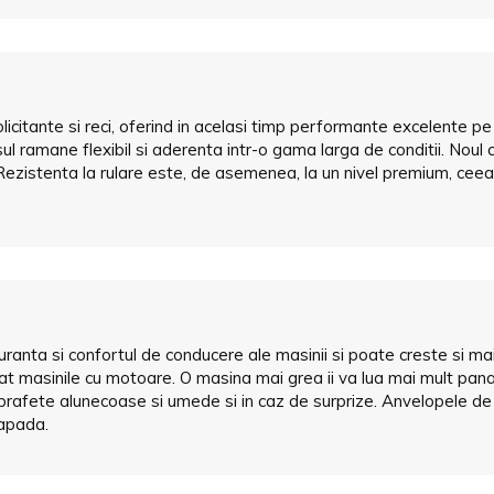
licitante si reci, oferind in acelasi timp performante excelente p
ramane flexibil si aderenta intr-o gama larga de conditii. Noul co
ezistenta la rulare este, de asemenea, la un nivel premium, cee
anta si confortul de conducere ale masinii si poate creste si mai
decat masinile cu motoare. O masina mai grea ii va lua mai mult p
uprafete alunecoase si umede si in caz de surprize. Anvelopele de 
zapada.