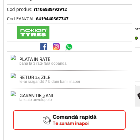
Cod produs:
rt105939/92912
Cod EAN/CAI:
6419440567747
Sto
PLATA IN RATE
pana la 3 rate fara dobanda
RETUR 14 ZILE
te-ai razgandit ? Iti dam banii inapoi
GARANTIE 3 ANI
la toate anvelopele
Comandă rapidă
Te sunăm înapoi