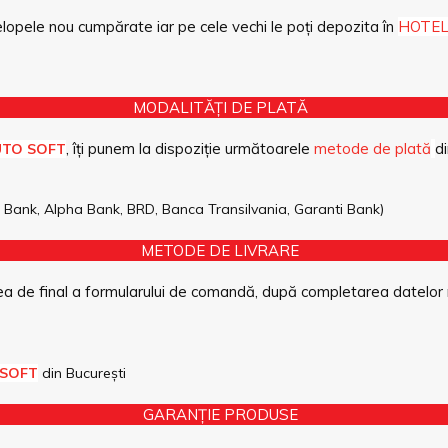
opele nou cumpărate iar pe cele vechi le poți depozita în
HOTEL
MODALITĂȚI DE PLATĂ
, îți punem la dispoziție următoarele
metode de plată
di
UTO SOFT
pe Bank, Alpha Bank, BRD, Banca Transilvania, Garanti Bank)
METODE DE LIVRARE
a de final a formularului de comandă, după completarea datelor 
 SOFT
din București
GARANȚIE PRODUSE