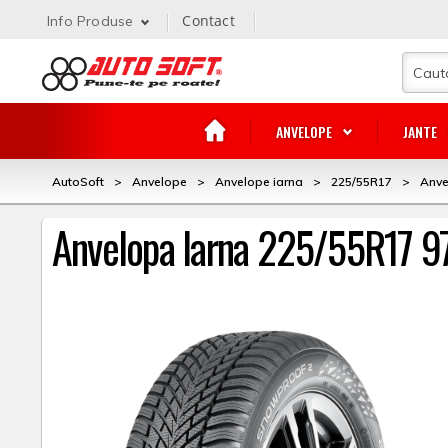
Contact
Info Produse
ANVELOPE
JANTE
AutoSoft
>
Anvelope
>
Anvelope iarna
>
225/55R17
>
Anve
Anvelopa Iarna 225/55R17 