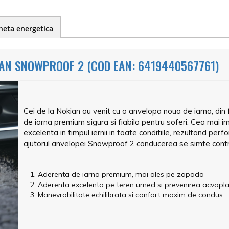
heta energetica
AN SNOWPROOF 2 (COD EAN: 6419440567761)
Cei de la Nokian au venit cu o anvelopa noua de iarna, d
de iarna premium sigura si fiabila pentru soferi. Cea mai 
excelenta in timpul iernii in toate conditiile, rezultand p
ajutorul anvelopei Snowproof 2 conducerea se simte control
Aderenta de iarna premium, mai ales pe zapada
Aderenta excelenta pe teren umed si prevenirea acvapla
Manevrabilitate echilibrata si confort maxim de condus