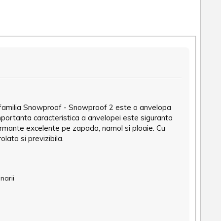
in familia Snowproof - Snowproof 2 este o anvelopa
importanta caracteristica a anvelopei este siguranta
erformante excelente pe zapada, namol si ploaie. Cu
ata si previzibila.
narii