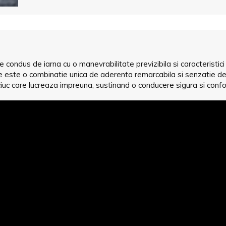
condus de iarna cu o manevrabilitate previzibila si caracteristici
re este o combinatie unica de aderenta remarcabila si senzatie de 
iuc care lucreaza impreuna, sustinand o conducere sigura si confo