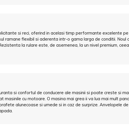
licitante si reci, oferind in acelasi timp performante excelente p
ramane flexibil si aderenta intr-o gama larga de conditii. Noul co
ezistenta la rulare este, de asemenea, la un nivel premium, cee
anta si confortul de conducere ale masinii si poate creste si mai
decat masinile cu motoare. O masina mai grea ii va lua mai mult p
uprafete alunecoase si umede si in caz de surprize. Anvelopele de 
zapada.