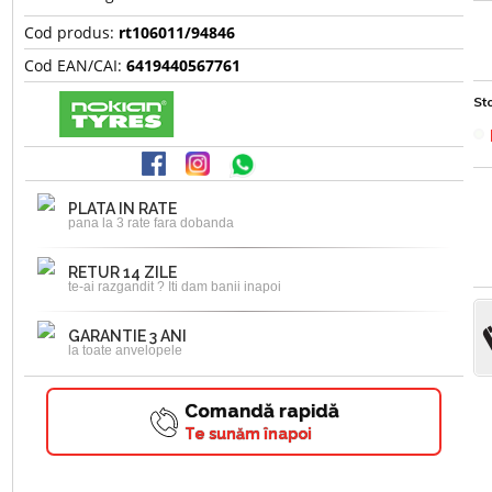
Cod produs:
rt106011/94846
Cod EAN/CAI:
6419440567761
Sto
PLATA IN RATE
pana la 3 rate fara dobanda
RETUR 14 ZILE
te-ai razgandit ? Iti dam banii inapoi
GARANTIE 3 ANI
la toate anvelopele
Comandă rapidă
Te sunăm înapoi