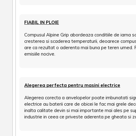
FIABIL IN PLOIE
Compusul Alpine Grip abordeaza conditiile de iarna so
cresterea si scaderea temperaturii, deoarece compusul 
are ca rezultat o aderenta mai buna pe teren umed. R
emisiile nocive.
Alegerea perfecta pentru masini electrice
Alegerea corecta a anvelopelor poate imbunatati sigur
electrice au baterii care de obicei le fac mai grele 
inalta calitate devin si mai importante mai ales pe s
industrie in ceea ce priveste aderenta pe gheata si 