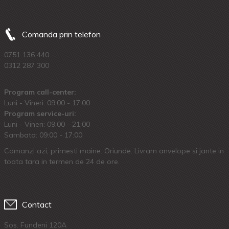
Comanda prin telefon
0751 136 440
0312 287 300
Program call-center:
Luni - Vineri: 09:00 - 17:00
Program service-uri:
Luni - Vineri: 09.00 - 21:00
Sambata: 09:00 - 17:00
Comanzi azi, primesti maine. Oriunde. Livram anvelope si jante in
toata tara in termen de 24 de ore.
Contact
Sos. Fundeni 120A