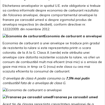
Etichetarea anvelopelor in spatiul U.E. este obligatorie si trebuie
sa contina informatii despre economia de carburant rezultata
din folosirea anvelopei, despre comportamentul anvelopei la
franare pe carosabil umed si despre zgomotul produs de
anvelopa respectiva (in decibeli), conform directivei nr.
1222/2009, din noiembrie 2012.
Economia de carburant a anvelopei
Economia de carburant a unei anvelope se traduce prin gradul
de rezistenta la rulare si este reprezentata printr-o scara
colorata, de la A la G. Clasa A (verde) este atribuita unei
anvelope care datorita rezistentei scazute la rulare, va oferi un
consum de combustibil mult mai eficient (mai mic) si o emisia de
gaze mai mica, in timp ce G (rosu) este clasa cu cea mai
scazuta eficienta la consumul de carburant.
O anvelopa de clasa A poate consuma cu
7,5% mai putin
combustibil fata de o anvelopa de clasa G.
Franarea pe carosabil umed
Acest tip de clasare reprezinta capacitatea anvelopei de a