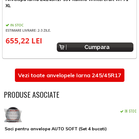
A
XL
IN STOC
ESTIMARE LIVRARE: 2-3 ZILE.
655,22 LEI
5
Cumpara
Vezi toate anvelopele Iarna 245/45R17
PRODUSE ASOCIATE
IN STOC
Saci pentru anvelope AUTO SOFT (Set 4 bucati)