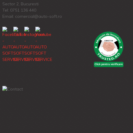
Sector 2, Bucuresti
Tel:
0751 136 440
Email: comercial@auto-soft.ro