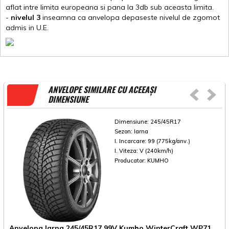
aflat intre limita europeana si pana la 3db sub aceasta limita.
-
nivelul 3
inseamna ca anvelopa depaseste nivelul de zgomot
admis in U.E.
ANVELOPE SIMILARE CU ACEEAȘI
DIMENSIUNE
Dimensiune:
245/45R17
Sezon:
Iarna
I. Incarcare:
99 (775kg/anv.)
I. Viteza:
V (240km/h)
Producator:
KUMHO
Anvelopa Iarna 245/45R17 99V Kumho WinterCraft WP71