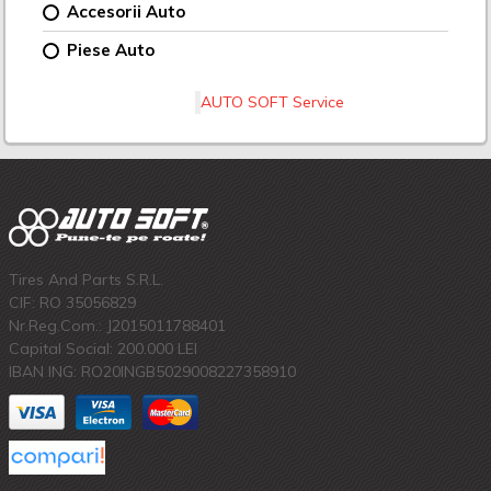
Accesorii Auto
Piese Auto
AUTO SOFT Service
Tires And Parts S.R.L.
CIF: RO 35056829
Nr.Reg.Com.: J2015011788401
Capital Social: 200.000 LEI
IBAN ING: RO20INGB5029008227358910