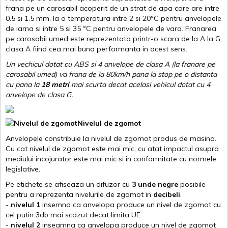
frana pe un carosabil acoperit de un strat de apa care are intre
0.5 si 1.5 mm, la o temperatura intre 2 si 20ºC pentru anvelopele
de iarna si intre 5 si 35 ºC pentru anvelopele de vara. Franarea
pe carosabil umed este reprezentata printr-o scara de la A la G,
clasa A fiind cea mai buna performanta in acest sens.
Un vechicul dotat cu ABS si 4 anvelope de clasa A (la franare pe
carosabil umed) va frana de la 80km/h pana la stop pe o distanta
cu pana la
18 metri
mai scurta decat acelasi vehicul dotat cu 4
anvelope de clasa G
.
Nivelul de zgomot
Anvelopele constribuie la nivelul de zgomot produs de masina.
Cu cat nivelul de zgomot este mai mic, cu atat impactul asupra
mediului incojurator este mai mic si in conformitate cu normele
legislative.
Pe etichete se afiseaza un difuzor cu
3 unde negre
posibile
pentru a reprezenta nivelurile de zgomot in
decibeli
.
-
nivelul 1
insemna ca anvelopa produce un nivel de zgomot cu
cel putin 3db mai scazut decat limita UE.
-
nivelul 2
inseamna ca anvelopa produce un nivel de zgomot