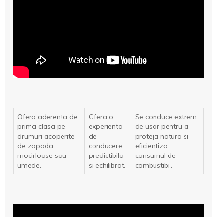
Ofera aderenta de
Ofera o
Se conduce extrem
prima clasa pe
experienta
de usor pentru a
drumuri acoperite
de
proteja natura si
de zapada,
conducere
eficientiza
mocirloase sau
predictibila
consumul de
umede.
si echilibrat.
combustibil.