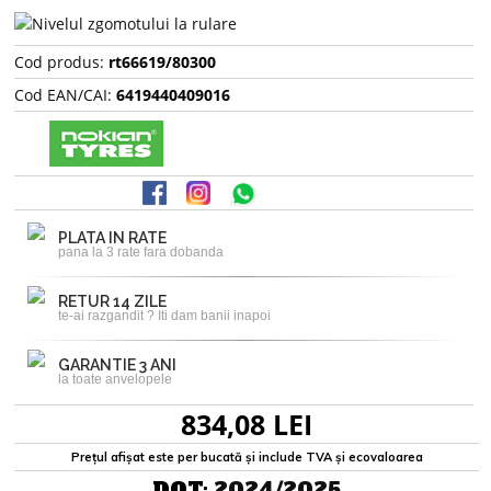
Cod produs:
rt66619/80300
Cod EAN/CAI:
6419440409016
PLATA IN RATE
pana la 3 rate fara dobanda
RETUR 14 ZILE
te-ai razgandit ? Iti dam banii inapoi
GARANTIE 3 ANI
la toate anvelopele
834,08 LEI
Prețul afișat este per bucată și include TVA și ecovaloarea
DOT:
2024/2025