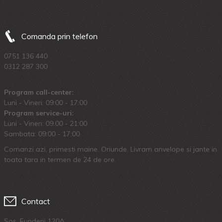
Comanda prin telefon
0751 136 440
0312 287 300
Program call-center:
Luni - Vineri: 09:00 - 17:00
Program service-uri:
Luni - Vineri: 09.00 - 21:00
Sambata: 09:00 - 17:00
Comanzi azi, primesti maine. Oriunde. Livram anvelope si jante in
toata tara in termen de 24 de ore.
Contact
Sos. Fundeni 120A