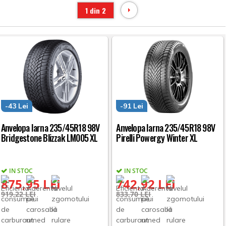
1 din 2
-43 Lei
-91 Lei
Anvelopa Iarna 235/45R18 98V
Anvelopa Iarna 235/45R18 98V
Bridgestone Blizzak LM005 XL
Pirelli Powergy Winter XL
IN STOC
IN STOC
875,95 LEI
742,92 LEI
919,22 LEI
833,70 LEI