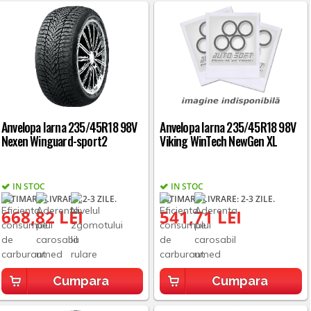
Anvelopa Iarna 235/45R18 98V
Anvelopa Iarna 235/45R18 98V
Nexen Winguard-sport2
Viking WinTech NewGen XL
IN STOC
IN STOC
ESTIMARE LIVRARE: 2-3 ZILE.
ESTIMARE LIVRARE: 2-3 ZILE.
668,82 LEI
541,71 LEI
Cumpara
Cumpara