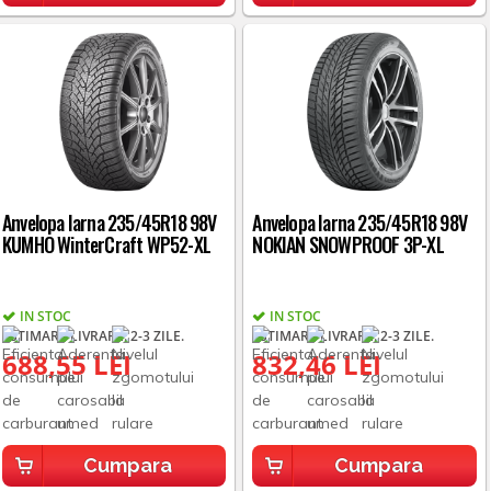
Anvelopa Iarna 235/45R18 98V
Anvelopa Iarna 235/45R18 98V
KUMHO WinterCraft WP52-XL
NOKIAN SNOWPROOF 3P-XL
IN STOC
IN STOC
ESTIMARE LIVRARE: 2-3 ZILE.
ESTIMARE LIVRARE: 2-3 ZILE.
688,55 LEI
832,46 LEI
Cumpara
Cumpara