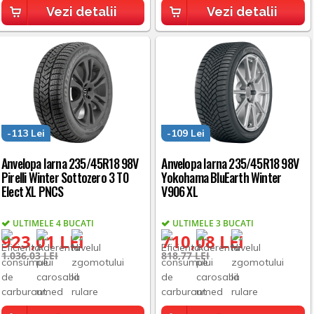
Vezi detalii
Vezi detalii
-113 Lei
-109 Lei
Anvelopa Iarna 235/45R18 98V
Anvelopa Iarna 235/45R18 98V
Pirelli Winter Sottozero 3 T0
Yokohama BluEarth Winter
Elect XL PNCS
V906 XL
ULTIMELE 4 BUCATI
ULTIMELE 3 BUCATI
923,01 LEI
710,08 LEI
1.036,03 LEI
818,77 LEI