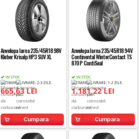
Anvelopa Iarna 235/45R18 98V
Anvelopa Iarna 235/45R18 94V
Kleber Krisalp HP3 SUV XL
Continental WinterContact TS
870 P ContiSeal
IN STOC
IN STOC
ESTIMARE LIVRARE: 2-3 ZILE.
ESTIMARE LIVRARE: 1-2 ZILE.
665,63 LEI
1.181,22 LEI
Cumpara
Cumpara