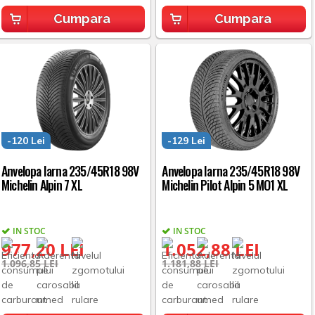
Cumpara
Cumpara
-120 Lei
-129 Lei
Anvelopa Iarna 235/45R18 98V
Anvelopa Iarna 235/45R18 98V
Michelin Alpin 7 XL
Michelin Pilot Alpin 5 MO1 XL
IN STOC
IN STOC
977,20 LEI
1.052,88 LEI
1.096,85 LEI
1.181,88 LEI