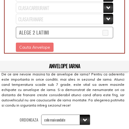
ALEGE 2 LATIMI
Cauta Anvelope
ANVELOPE IARNA
De ce are nevoie masina ta de anvelope de iarna? Pentru ca aderenta
este importanta in orice conditii, mai ales in sezonul de iarna. Atunci
cand temperatura scade sub 7 grade, este vital sa avem masinile
echipate cu anvelope de iarna. S-a demonstrat de nenumarate ori ca
distanta de franare creste considerabil atunci cand afara este frig, iar
autovehiculul nu are cauciucurile de iarna montate. Fa alegerea potrivita
si condu in siguranta intreg sezonul rece!
ORDONEAZA