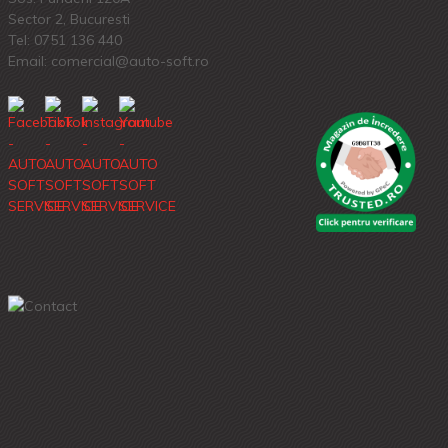
Sector 2, Bucuresti
Tel:
0751 136 440
Email: comercial@auto-soft.ro