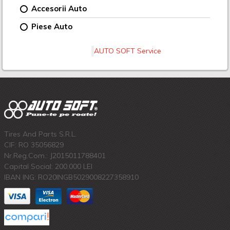
Accesorii Auto
Piese Auto
AUTO SOFT Service
Tires And Parts S.R.L.
CIF: RO 35056829
Nr.Reg.Com.: J2015011788401
Capital Social: 200.000 LEI
IBAN ING: RO20INGB5029008227358910