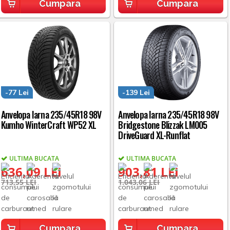
Cumpara
Cumpara
-77 Lei
-139 Lei
Anvelopa Iarna 235/45R18 98V
Anvelopa Iarna 235/45R18 98V
Kumho WinterCraft WP52 XL
Bridgestone Blizzak LM005
DriveGuard XL-Runflat
ULTIMA BUCATA
ULTIMA BUCATA
636,09 LEI
903,81 LEI
713,55 LEI
1.043,06 LEI
Cumpara
Cumpara