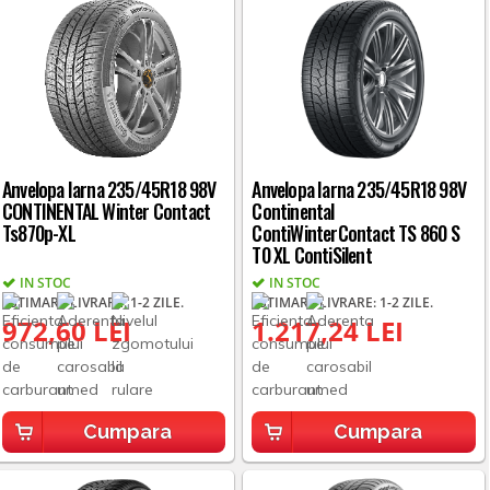
Anvelopa Iarna 235/45R18 98V
Anvelopa Iarna 235/45R18 98V
CONTINENTAL Winter Contact
Continental
Ts870p-XL
ContiWinterContact TS 860 S
T0 XL ContiSilent
IN STOC
IN STOC
ESTIMARE LIVRARE: 1-2 ZILE.
ESTIMARE LIVRARE: 1-2 ZILE.
972,60 LEI
1.217,24 LEI
Cumpara
Cumpara