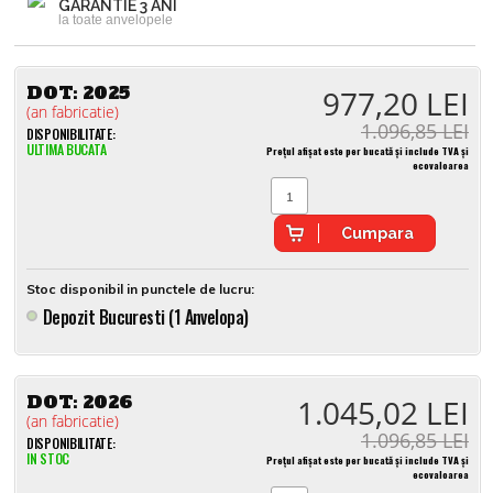
GARANTIE 3 ANI
la toate anvelopele
DOT:
2025
977,20 LEI
(an fabricatie)
1.096,85 LEI
DISPONIBILITATE:
ULTIMA BUCATA
Prețul afișat este per bucată și include TVA și
ecovaloarea
Cumpara
Stoc disponibil in punctele de lucru:
Depozit Bucuresti (1 Anvelopa)
DOT:
2026
1.045,02 LEI
(an fabricatie)
1.096,85 LEI
DISPONIBILITATE:
IN STOC
Prețul afișat este per bucată și include TVA și
ecovaloarea