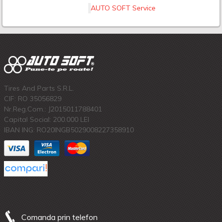
AUTO SOFT Service
Tires And Parts S.R.L.
CIF: RO 35056829
Nr.Reg.Com.: J2015011788401
Capital Social: 200.000 LEI
IBAN ING: RO20INGB5029008227358910
Comanda prin telefon