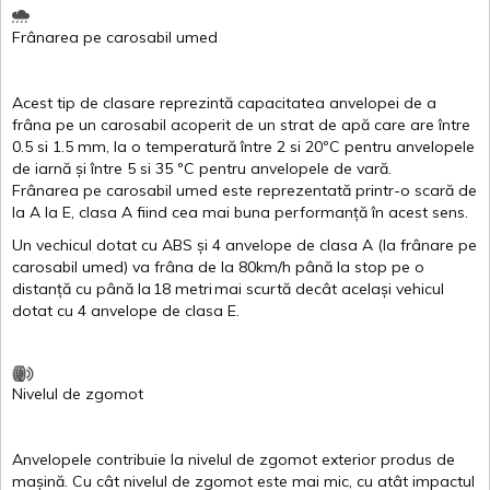
Frânarea
pe
carosabil
umed
Acest
tip de
clasare
reprezintă
capacitatea
anvelopei
de a
frâna
pe un
carosabil
acoperit
de un
strat
de
apă
care are
între
0.5
si
1.5 mm, la o
temperatură
între
2
si
20ºC
pentru
anvelopele
de
iarnă
și
între
5
si
35 ºC
pentru
anvelopele
de
vară
.
Frânarea
pe
carosabil
umed
este
reprezentată
printr
-o
scară
de
la
A
la
E
,
clasa
A
fiind
cea
mai
buna
performanță
în
acest
sens.
Un
vechicul
dotat
cu ABS
și
4
anvelope
de
clasa
A
(la
frânare
pe
carosabil
umed
)
va
frâna
de la 80km/h
până
la stop pe o
distanță
cu
până
la
18
metri
mai
scurtă
decât
același
vehicul
dotat
cu 4
anvelope
de
clasa
E
.
Nivelul
de
zgomot
Anvelopele
contribuie
la
nivelul
de
zgomot
exterior
produs
de
mașină
. Cu
cât
nivelul
de
zgomot
este
mai
mic, cu
atât
impactul