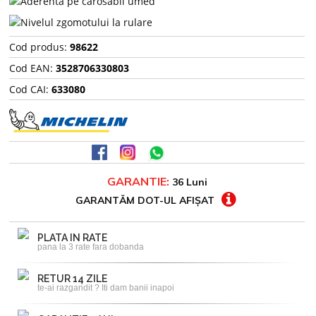
Cod produs:
98622
Cod EAN:
3528706330803
Cod CAI:
633080
GARANTIE:
36 Luni
GARANTĂM DOT-UL AFIȘAT
PLATA IN RATE
pana la 3 rate fara dobanda
RETUR 14 ZILE
te-ai razgandit ? Iti dam banii inapoi