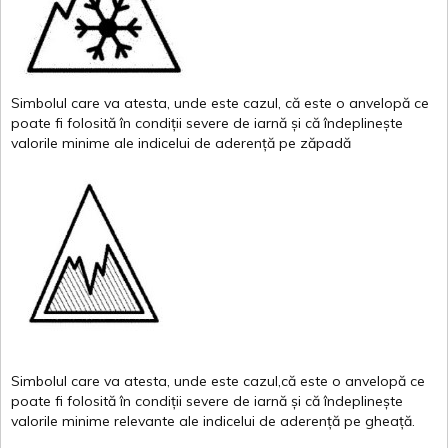
Simbolul
care
va
atesta
,
unde
este
cazul
,
că
este
o
anvelopă
ce
poate
fi
folosită
în
condiții
severe de
iarnă
și
că
îndeplinește
valor
i
le
minime
ale
indicelui
de
aderență
pe
zăpadă
Simbolul
care
va
atesta
,
unde
este
cazul,că
este
o
anvelopă
ce
poate
fi
folosită
în
condiții
severe de
iarnă
și
că
îndeplinește
valorile
minime
relevante
ale
indicelui
de
aderență
pe
gheață
.