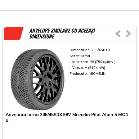
ANVELOPE SIMILARE CU ACEEAȘI
DIMENSIUNE
Dimensiune:
235/45R18
Sezon:
Iarna
I. Incarcare:
98 (750kg/anv.)
I. Viteza:
V (240km/h)
Producator:
MICHELIN
Anvelopa Iarna 235/45R18 98V Michelin Pilot Alpin 5 MO1
A
XL