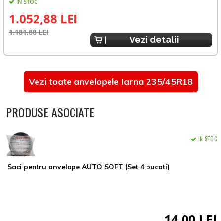
IN STOC
E
1.052,88 LEI
1.181,88 LEI
Vezi detalii
Vezi toate anvelopele Iarna 235/45R18
PRODUSE ASOCIATE
IN STOC
Saci pentru anvelope AUTO SOFT (Set 4 bucati)
14,00 LEI