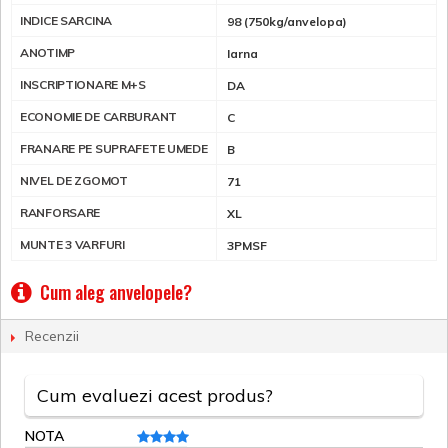
INDICE SARCINA
98 (750kg/anvelopa)
ANOTIMP
Iarna
INSCRIPTIONARE M+S
DA
ECONOMIE DE CARBURANT
C
FRANARE PE SUPRAFETE UMEDE
B
NIVEL DE ZGOMOT
71
RANFORSARE
XL
MUNTE 3 VARFURI
3PMSF
Cum aleg anvelopele?
Recenzii
Cum evaluezi acest produs?
NOTA