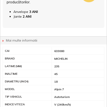
producătorilor.
Anvelope
3 ANI
Jante
2 ANI
Mai multe informatii
CAI
633080
BRAND
MICHELIN
LATIME (MM)
235
INALTIME
45
DIAMETRU (INCH)
18
MODEL
Alpin 7
TIP VEHICUL
Autoturism
INDICE VITEZA
V (240km/h)