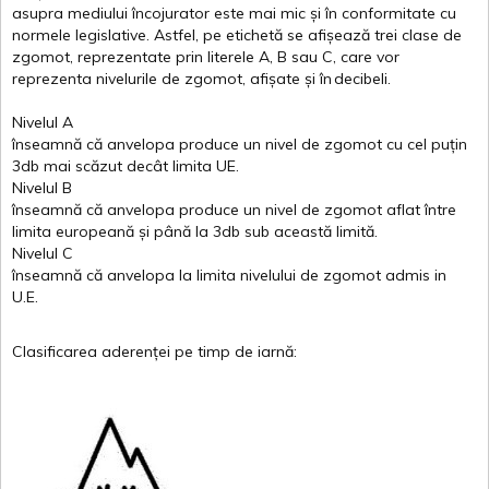
asupra
mediului
încojurator
este
mai
mic
și
în
conformitate
cu
normele
legislative.
Astfel
, pe
etichetă
se
afișează
trei
clase
de
zgomot
,
reprezentate
prin
literele
A
,
B
sau
C
, care
vor
reprezenta
nivelurile
de
zgomot
,
afișate
și
în
decibeli
.
Nivelul
A
înseamnă
că
anvelopa
produce un
nivel
de
zgomot
cu
cel
puțin
3db
mai
scăzut
decât
limita
UE.
Nivelul
B
înseamnă
că
anvelopa
produce un
nivel
de
zgomot
aflat
între
limita
europeană
și
până
la 3db sub
această
limită
.
Nivelul
C
înseamnă
că
anvelopa
la
limita
nivelului
de
zgomot
admis in
U.E.
Clasificarea
aderenței
pe
timp
de
iarnă
: