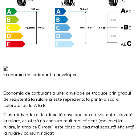
Economia de carburant
a
anvelopei
Economia de carburant a
unei
anvelope
se traduce
prin
gradul
de
rezistență
la
rulare
și
este
reprezentată
printr
-o
scară
colorată
, de la
A
la
E
.
Clasa
A
(
verde
)
este
atribuită
anvelopelor
cu
rezistența
scazută
la
rulare
,
ce
oferă
un
consum
mult
mai
eficient
(
mai
mic) la
rulare
,
în
timp
ce
E
(
roșu
)
este
clasa
cu
cea
mai
scazută
eficiență
la
rulare
/
consum
ridicat
.