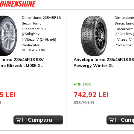
 DIMENSIUNE
Dimensiune:
235/45R18
Dimensiune
Sezon:
Iarna
Sezon:
Iarn
I. Incarcare:
98
I. Incarcare
(750kg/anv.)
(750kg/anv.
I. Viteza:
V (240km/h)
I. Viteza:
V 
Producator:
Producator:
BRIDGESTONE
 Iarna 235/45R18 98V
Anvelopa Iarna 235/45R18 98V
one Blizzak LM005 XL
Powergy Winter XL
IN STOC
5 LEI
742,92 LEI
I
833,70 LEI
Cumpara
Cum