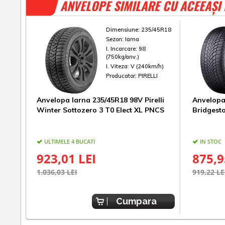
ANVELOPE SIMILARE CU ACEEAȘI
Dimensiune:
235/45R18
Sezon:
Iarna
I. Incarcare:
98
(750kg/anv.)
I. Viteza:
V (240km/h)
Producator:
PIRELLI
Anvelopa Iarna 235/45R18 98V Pirelli
Anvelopa
Winter Sottozero 3 T0 Elect XL PNCS
Bridgest
ULTIMELE 4 BUCATI
IN STOC
923,01 LEI
875,9
1.036,03 LEI
919,22 LE
Cumpara