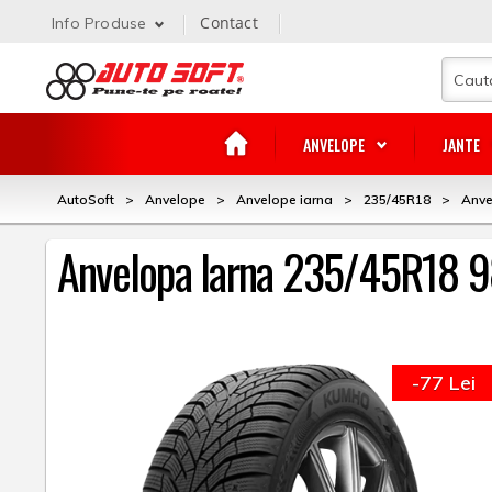
Contact
Info Produse
ANVELOPE
JANTE
AutoSoft
>
Anvelope
>
Anvelope iarna
>
235/45R18
>
Anve
Anvelopa Iarna 235/45R18 
-77 Lei