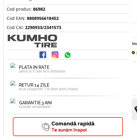
Cod produs:
86982
Cod EAN:
8808956618452
Cod CAI:
2290933/2341573
Sto
PLATA IN RATE
pana la 3 rate fara dobanda
RETUR 14 ZILE
te-ai razgandit ? Iti dam banii inapoi
GARANTIE 3 ANI
la toate anvelopele
Comandă rapidă
Te sunăm înapoi