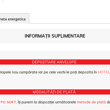
heta energetica
INFORMAȚII SUPLIMENTARE
DEPOZITARE ANVELOPE
opele nou cumpărate iar pe cele vechi le poți depozita în
HOTEL
MODALITĂȚI DE PLATĂ
, îți punem la dispoziție următoarele
metode de plată
di
UTO SOFT