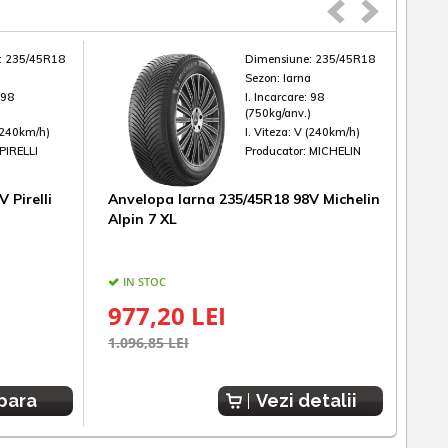
:
235/45R18
Dimensiune:
235/45R18
a
Sezon:
Iarna
:
98
I. Incarcare:
98
)
(750kg/anv.)
(240km/h)
I. Viteza:
V (240km/h)
PIRELLI
Producator:
MICHELIN
 Pirelli
Anvelopa Iarna 235/45R18 98V Michelin
Anv
Alpin 7 XL
Yok
IN STOC
UL
977,20 LEI
71
1.096,85 LEI
818,
para
Vezi detalii