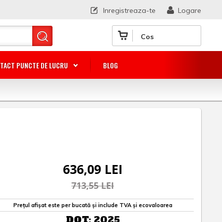
Inregistreaza-te
Logare
Cos
TACT PUNCTE DE LUCRU
BLOG
636,09 LEI
713,55 LEI
Prețul afișat este per bucată și include TVA și ecovaloarea
DOT:
2025