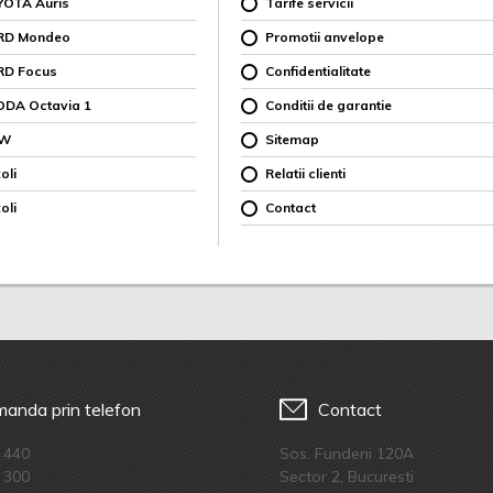
YOTA Auris
Tarife servicii
ORD Mondeo
Promotii anvelope
RD Focus
Confidentialitate
ODA Octavia 1
Conditii de garantie
MW
Sitemap
oli
Relatii clienti
oli
Contact
anda prin telefon
Contact
 440
Sos. Fundeni 120A
 300
Sector 2, Bucuresti