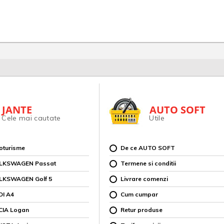
JANTE
AUTO SOFT
Cele mai cautate
Utile
toturisme
De ce AUTO SOFT
OLKSWAGEN Passat
Termene si conditii
OLKSWAGEN Golf 5
Livrare comenzi
DI A4
Cum cumpar
CIA Logan
Retur produse