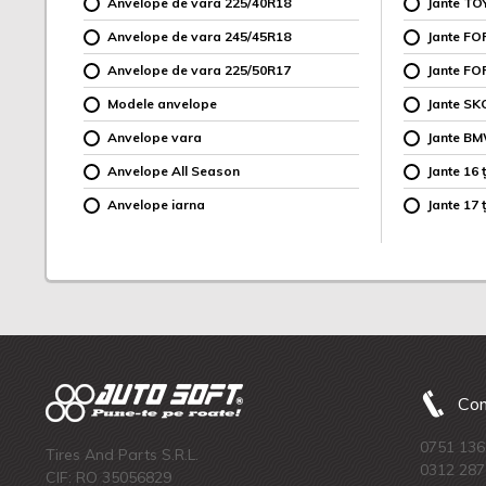
Anvelope de vara 225/40R18
Jante TO
Anvelope de vara 245/45R18
Jante F
Anvelope de vara 225/50R17
Jante FO
Modele anvelope
Jante SK
Anvelope vara
Jante B
Anvelope All Season
Jante 16 ț
Anvelope iarna
Jante 17 ț
Com
0751 136
Tires And Parts S.R.L.
0312 287
CIF: RO 35056829