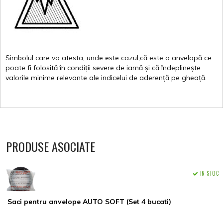
Simbolul
care
va
atesta
,
unde
este
cazul,că
este
o
anvelopă
ce
poate
fi
folosită
în
condiții
severe de
iarnă
și
că
îndeplinește
valorile
minime
relevante
ale
indicelui
de
aderență
pe
gheață
.
PRODUSE ASOCIATE
IN STOC
Saci pentru anvelope AUTO SOFT (Set 4 bucati)