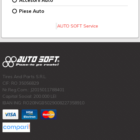
Accesorii Auto
Piese Auto
AUTO SOFT Service
Tires And Parts S.R.L.
CIF: RO 35056829
Nr.Reg.Com.: J2015011788401
Capital Social: 200.000 LEI
IBAN ING: RO20INGB5029008227358910