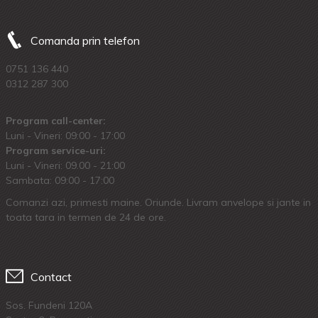
Comanda prin telefon
0751 136 440
0312 287 300
Program call-center:
Luni - Vineri: 09:00 - 17:00
Program service-uri:
Luni - Vineri: 09.00 - 21:00
Sambata: 09:00 - 17:00
Comanzi azi, primesti maine. Oriunde. Livram anvelope si jante in
toata tara in termen de 24 de ore.
Contact
Sos. Fundeni 120A