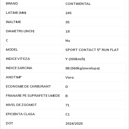
BRAND
CONTINENTAL
LATIME (MM)
245
INALTIME
35
DIAMETRU (INCH)
18
C
Nu
MODEL
SPORT CONTACT 5* RUN FLAT
INDICE VITEZA
Y (300km/h)
INDICE SARCINA
88 (560kg/anvelopa)
ANOTIMP
Vara
ECONOMIE DE CARBURANT
D
FRANARE PE SUPRAFETE UMEDE
B
NIVEL DE ZGOMOT
71
EFICIENTA CLASA
C1
DOT
2024/2025