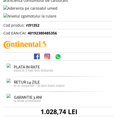
Cod produs:
rt91352
Cod EAN/CAI:
40192380485356
PLATA IN RATE
pana la 3 rate fara dobanda
RETUR 14 ZILE
te-ai razgandit ? Iti dam banii inapoi
GARANTIE 3 ANI
la toate anvelopele
1.028,74 LEI