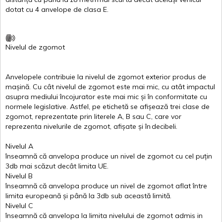
dotat
cu 4
anvelope
de
clasa
E
.
Nivelul
de
zgomot
Anvelopele
contribuie
la
nivelul
de
zgomot
exterior
produs
de
mașină
. Cu
cât
nivelul
de
zgomot
este
mai
mic, cu
atât
impactul
asupra
mediului
încojurator
este
mai
mic
și
în
conformitate
cu
normele
legislative.
Astfel
, pe
etichetă
se
afișează
trei
clase
de
zgomot
,
reprezentate
prin
literele
A
,
B
sau
C
, care
vor
reprezenta
nivelurile
de
zgomot
,
afișate
și
în
decibeli
.
Nivelul
A
înseamnă
că
anvelopa
produce un
nivel
de
zgomot
cu
cel
puțin
3db
mai
scăzut
decât
limita
UE.
Nivelul
B
înseamnă
că
anvelopa
produce un
nivel
de
zgomot
aflat
între
limita
europeană
și
până
la 3db sub
această
limită
.
Nivelul
C
înseamnă
că
anvelopa
la
limita
nivelului
de
zgomot
admis in