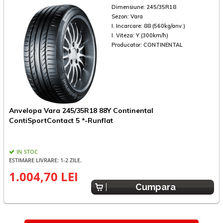
Dimensiune:
245/35R18
Sezon:
Vara
I. Incarcare:
88 (560kg/anv.)
I. Viteza:
Y (300km/h)
Producator:
CONTINENTAL
Anvelopa Vara 245/35R18 88Y Continental
A
ContiSportContact 5 *-Runflat
R
IN STOC
ESTIMARE LIVRARE: 1-2 ZILE.
1.004,70 LEI
1
Cumpara