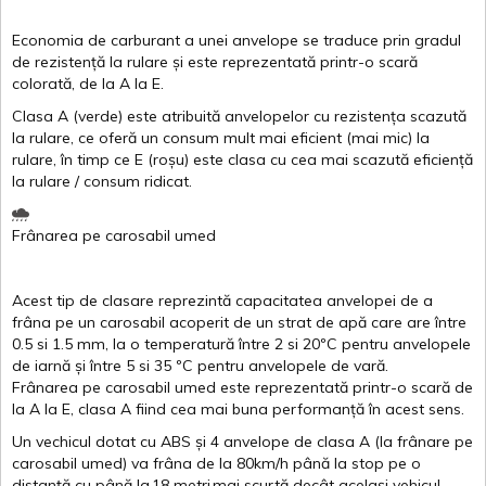
Economia de carburant a
unei
anvelope
se traduce
prin
gradul
de
rezistență
la
rulare
și
este
reprezentată
printr
-o
scară
colorată
, de la
A
la
E
.
Clasa
A
(
verde
)
este
atribuită
anvelopelor
cu
rezistența
scazută
la
rulare
,
ce
oferă
un
consum
mult
mai
eficient
(
mai
mic) la
rulare
,
în
timp
ce
E
(
roșu
)
este
clasa
cu
cea
mai
scazută
eficiență
la
rulare
/
consum
ridicat
.
Frânarea
pe
carosabil
umed
Acest
tip de
clasare
reprezintă
capacitatea
anvelopei
de a
frâna
pe un
carosabil
acoperit
de un
strat
de
apă
care are
între
0.5
si
1.5 mm, la o
temperatură
între
2
si
20ºC
pentru
anvelopele
de
iarnă
și
între
5
si
35 ºC
pentru
anvelopele
de
vară
.
Frânarea
pe
carosabil
umed
este
reprezentată
printr
-o
scară
de
la
A
la
E
,
clasa
A
fiind
cea
mai
buna
performanță
în
acest
sens.
Un
vechicul
dotat
cu ABS
și
4
anvelope
de
clasa
A
(la
frânare
pe
carosabil
umed
)
va
frâna
de la 80km/h
până
la stop pe o
distanță
cu
până
la
18
metri
mai
scurtă
decât
același
vehicul