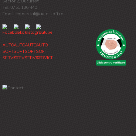
Sector 2, Bucuresti
Tel:
0751 136 440
Email: comercial@auto-soft.ro