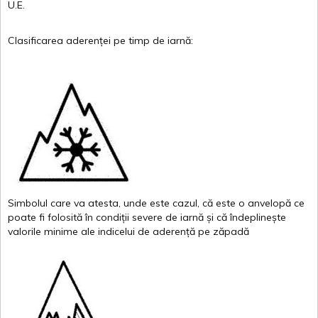
U.E.
Clasificarea
aderenței
pe
timp
de
iarnă
:
Simbolul
care
va
atesta
,
unde
este
cazul
,
că
este
o
anvelopă
ce
poate
fi
folosită
în
condiții
severe de
iarnă
și
că
îndeplinește
valor
i
le
minime
ale
indicelui
de
aderență
pe
zăpadă