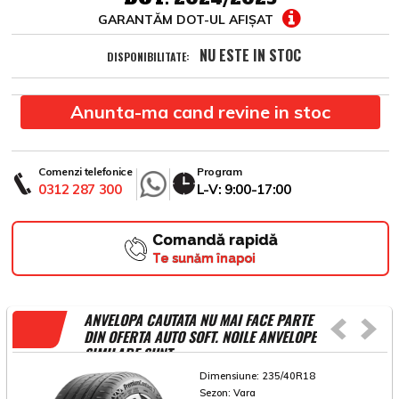
GARANTĂM DOT-UL AFIȘAT
NU ESTE IN STOC
DISPONIBILITATE:
Anunta-ma cand revine in stoc
Comenzi telefonice
Program
0312 287 300
L-V: 9:00-17:00
Comandă rapidă
Te sunăm înapoi
ANVELOPA CAUTATA NU MAI FACE PARTE
DIN OFERTA AUTO SOFT. NOILE ANVELOPE
SIMILARE SUNT
Dimensiune:
235/40R18
Sezon:
Vara