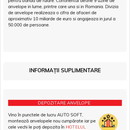
pentru banda de rulare. Continental detine 9 uzine de
anvelope in lume, printre care una si in Romania. Divizia
de anvelope realizeaza o cifra de afaceri de
aproximativ 10 miliarde de euro si angajeaza in jurul a
50.000 de persoane.
INFORMAȚII SUPLIMENTARE
DEPOZITARE ANVELOPE
Vino în punctele de lucru AUTO SOFT,
montează anvelopele nou cumpărate iar pe
cele vechi le poți depozita în
HOTELUL