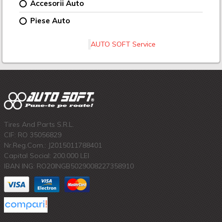
Accesorii Auto
Piese Auto
AUTO SOFT Service
Tires And Parts S.R.L.
CIF: RO 35056829
Nr.Reg.Com.: J2015011788401
Capital Social: 200.000 LEI
IBAN ING: RO20INGB5029008227358910