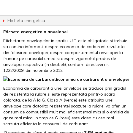
Eticheta energetica
Eticheta energetica a anvelopei
Etichetarea anvelopelor in spatiul U.E. este obligatorie si trebuie
sa contina informatii despre economia de carburant rezultata
din folosirea anvelopei, despre comportamentul anvelopei la
franare pe carosabil umed si despre zgomotul produs de
anvelopa respectiva (in decibeli), conform directivei nr.
1222/2009, din noiembrie 2012.
Economia de carburant a anvelopei
Economia de carburant a unei anvelope se traduce prin gradul
de rezistenta la rulare si este reprezentata printr-o scara
colorata, de la A la G. Clasa A (verde) este atribuita unei
anvelope care datorita rezistentei scazute la rulare, va oferi un
consum de combustibil mult mai eficient (mai mic) si o emisia de
gaze mai mica, in timp ce G (rosu) este clasa cu cea mai
scazuta eficienta la consumul de carburant.
O anvelopa de clasa A poate consuma cu
7,5% mai putin