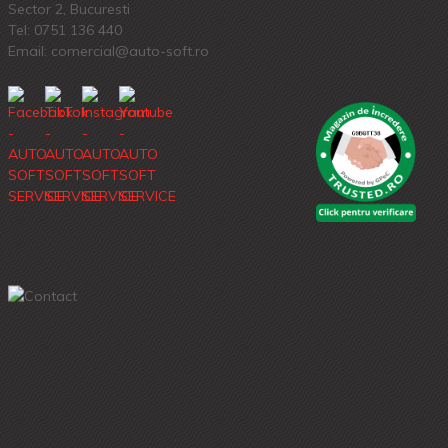
Sector 2, Bucuresti
Tel:
0751 136 440
Email: comercial@auto-soft.ro