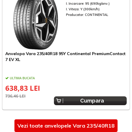
I. Incarcare:
95 (690kg/anv.)
I. Viteza:
Y (300km/h)
Producator:
CONTINENTAL
Anvelopa Vara 235/40R18 95Y Continental PremiumContact
A
7 EV XL
ULTIMA BUCATA
E
638,83 LEI
736,46 LEI
Cumpara
Vezi toate anvelopele Vara 235/40R18