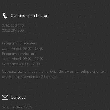
Comanda prin telefon
0751 136 440
0312 287 300
Program call-center:
Luni - Vineri: 09:00 - 17:00
Program service-uri:
Luni - Vineri: 09.00 - 21:00
Sambata: 09:00 - 17:00
Comanzi azi, primesti maine. Oriunde. Livram anvelope si jante in
toata tara in termen de 24 de ore.
Contact
Sos. Fundeni 120A