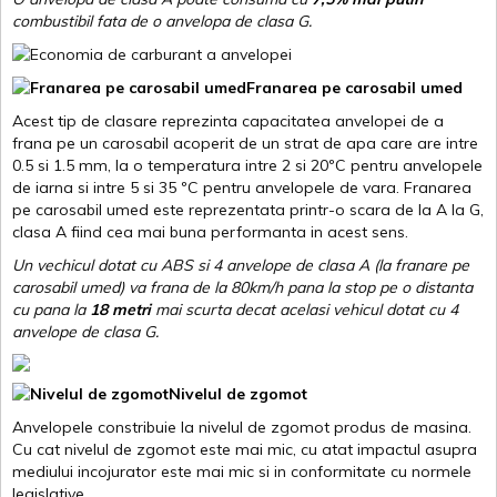
combustibil fata de o anvelopa de clasa G.
Franarea pe carosabil umed
Acest tip de clasare reprezinta capacitatea anvelopei de a
frana pe un carosabil acoperit de un strat de apa care are intre
0.5 si 1.5 mm, la o temperatura intre 2 si 20ºC pentru anvelopele
de iarna si intre 5 si 35 ºC pentru anvelopele de vara. Franarea
pe carosabil umed este reprezentata printr-o scara de la A la G,
clasa A fiind cea mai buna performanta in acest sens.
Un vechicul dotat cu ABS si 4 anvelope de clasa A (la franare pe
carosabil umed) va frana de la 80km/h pana la stop pe o distanta
cu pana la
18 metri
mai scurta decat acelasi vehicul dotat cu 4
anvelope de clasa G
.
Nivelul de zgomot
Anvelopele constribuie la nivelul de zgomot produs de masina.
Cu cat nivelul de zgomot este mai mic, cu atat impactul asupra
mediului incojurator este mai mic si in conformitate cu normele
legislative.