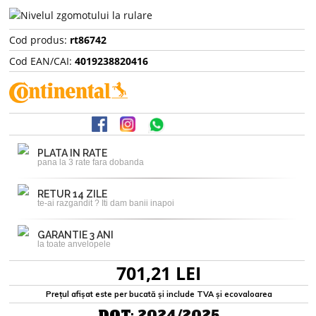
Cod produs:
rt86742
Cod EAN/CAI:
4019238820416
PLATA IN RATE
pana la 3 rate fara dobanda
RETUR 14 ZILE
te-ai razgandit ? Iti dam banii inapoi
GARANTIE 3 ANI
la toate anvelopele
701,21 LEI
Prețul afișat este per bucată și include TVA și ecovaloarea
DOT:
2024/2025