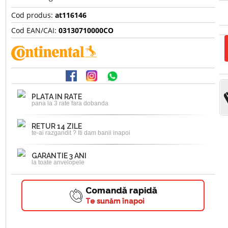
Cod produs:
at116146
Cod EAN/CAI:
03130710000CO
PLATA IN RATE
pana la 3 rate fara dobanda
RETUR 14 ZILE
te-ai razgandit ? Iti dam banii inapoi
GARANTIE 3 ANI
la toate anvelopele
Comandă rapidă
Te sunăm înapoi