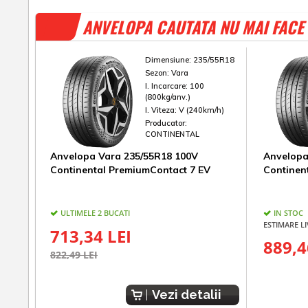
ANVELOPA CAUTATA NU MAI FACE 
Dimensiune:
235/55R18
Sezon:
Vara
I. Incarcare:
100
(800kg/anv.)
I. Viteza:
V (240km/h)
Producator:
CONTINENTAL
Anvelopa Vara 235/55R18 100V
Anvelopa
Continental PremiumContact 7 EV
Continen
ULTIMELE 2 BUCATI
IN STOC
ESTIMARE LI
713,34 LEI
889,4
822,49 LEI
Vezi detalii