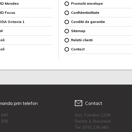
ORD Mondeo
Promotii anvelope
RD Focus
Confidentialitate
ODA Octavia 1
Conditii de garantie
MW
Sitemap
oli
Relatii clienti
oli
Contact
anda prin telefon
Contact
 440
Sos. Fundeni 120A
 300
Sector 2, Bucuresti
Tel:
0751 136 440