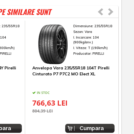
PE SIMILARE SUNT
:
235/55R18
Dimensiune:
235/55R18
Sezon:
Vara
:
104
I. Incarcare:
104
)
(900kg/anv.)
(300km/h)
I. Viteza:
T (190km/h)
PIRELLI
Producator:
PIRELLI
 Pirelli
Anvelopa Vara 235/55R18 104T Pirelli
Anv
Cinturato P7 P7C2 MO Elect XL
Bri
IN STOC
UL
766,63 LEI
65
804,39 LEI
718,
para
Cumpara