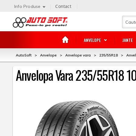
Contact
Info Produse
ANVELOPE
JANTE
AutoSoft
>
Anvelope
>
Anvelope vara
>
235/55R18
>
Anve
Anvelopa Vara 235/55R18 