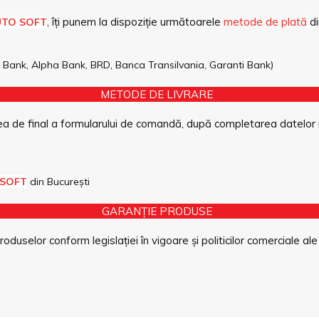
, îți punem la dispoziție următoarele
metode de plată
di
UTO SOFT
pe Bank, Alpha Bank, BRD, Banca Transilvania, Garanti Bank)
METODE DE LIVRARE
a de final a formularului de comandă, după completarea datelor 
 SOFT
din București
GARANȚIE PRODUSE
duselor conform legislației în vigoare și politicilor comerciale ale