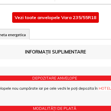
Vezi toate anvelopele Vara 235/55R18
heta energetica
INFORMAȚII SUPLIMENTARE
DEPOZITARE ANVELOPE
opele nou cumpărate iar pe cele vechi le poți depozita în
HOTEL
MODALITĂȚI DE PLATĂ