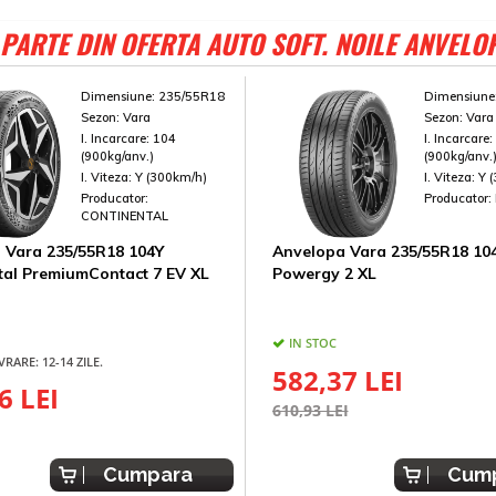
PARTE DIN OFERTA AUTO SOFT. NOILE ANVELO
Dimensiune:
235/55R18
Dimensiune
Sezon:
Vara
Sezon:
Vara
I. Incarcare:
104
I. Incarcare
(900kg/anv.)
(900kg/anv.
I. Viteza:
Y (300km/h)
I. Viteza:
Y 
Producator:
Producator:
CONTINENTAL
 Vara 235/55R18 104Y
Anvelopa Vara 235/55R18 104Y
tal PremiumContact 7 EV XL
Powergy 2 XL
IN STOC
VRARE: 12-14 ZILE.
582,37 LEI
6 LEI
610,93 LEI
Cumpara
Cum