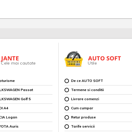
JANTE
AUTO SOFT
Cele mai cautate
Utile
toturisme
De ce AUTO SOFT
OLKSWAGEN Passat
Termene si conditii
OLKSWAGEN Golf 5
Livrare comenzi
DI A4
Cum cumpar
CIA Logan
Retur produse
YOTA Auris
Tarife servicii