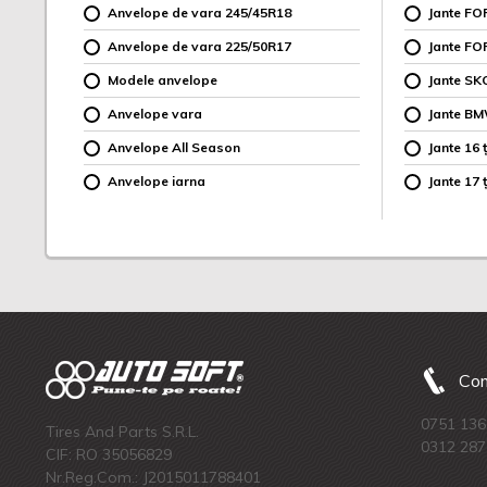
Anvelope de vara 245/45R18
Jante F
Anvelope de vara 225/50R17
Jante FO
Modele anvelope
Jante SK
Anvelope vara
Jante B
Anvelope All Season
Jante 16 ț
Anvelope iarna
Jante 17 ț
Com
0751 136
Tires And Parts S.R.L.
0312 287
CIF: RO 35056829
Nr.Reg.Com.: J2015011788401