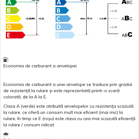
Economia de carburant
a
anvelopei
Economia de carburant a
unei
anvelope
se traduce
prin
gradul
de
rezistență
la
rulare
și
este
reprezentată
printr
-o
scară
colorată
, de la
A
la
E
.
Clasa
A
(
verde
)
este
atribuită
anvelopelor
cu
rezistența
scazută
la
rulare
,
ce
oferă
un
consum
mult
mai
eficient
(
mai
mic) la
rulare
,
în
timp
ce
E
(
roșu
)
este
clasa
cu
cea
mai
scazută
eficiență
la
rulare
/
consum
ridicat
.