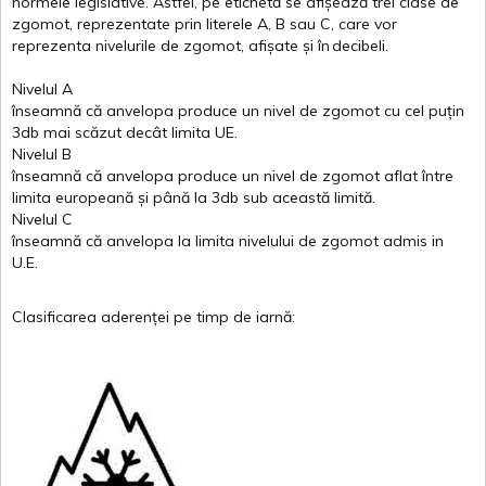
normele
legislative.
Astfel
, pe
etichetă
se
afișează
trei
clase
de
zgomot
,
reprezentate
prin
literele
A
,
B
sau
C
, care
vor
reprezenta
nivelurile
de
zgomot
,
afișate
și
în
decibeli
.
Nivelul
A
înseamnă
că
anvelopa
produce un
nivel
de
zgomot
cu
cel
puțin
3db
mai
scăzut
decât
limita
UE.
Nivelul
B
înseamnă
că
anvelopa
produce un
nivel
de
zgomot
aflat
între
limita
europeană
și
până
la 3db sub
această
limită
.
Nivelul
C
înseamnă
că
anvelopa
la
limita
nivelului
de
zgomot
admis in
U.E.
Clasificarea
aderenței
pe
timp
de
iarnă
: