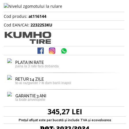
Cod produs:
at116144
Cod EAN/CAI:
2232253KU
PLATA IN RATE
pana la 3 rate fara dobanda
RETUR 14 ZILE
te-ai razgandit ? Iti dam banii inapoi
GARANTIE 3 ANI
la toate anvelopele
345,27 LEI
Prețul afișat este per bucată și include TVA și ecovaloarea
DOT:
2023/2024