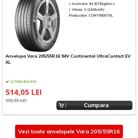
I. Incarcare:
94 (670kg/anv.)
I. Viteza:
V (240km/h)
Producator:
CONTINENTAL
Anvelopa Vara 205/55R16 94V Continental UltraContact EV
A
XL
ULTIMA BUCATA
E
514,05 LEI
592,55 LEI
Cumpara
Vezi toate anvelopele Vara 205/55R16