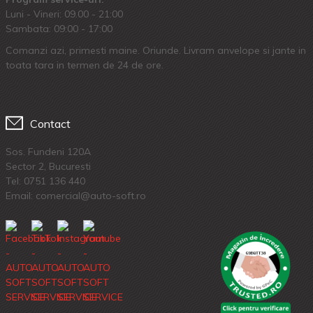
Luni - Vineri: 09.00 - 21:00
Sambata: 09:00 - 17:00
Comanzi azi, primesti maine. Oriunde. Livram anvelope si jante in
toata tara in termen de 24 de ore.
Contact
Sos. Fundeni 120A
Sector 2, Bucuresti
Tel:
0751 136 440
Email: comercial@auto-soft.ro