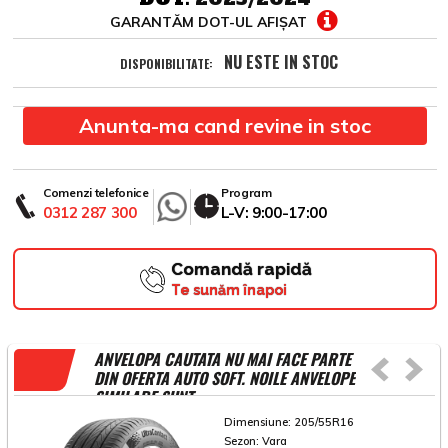
GARANTĂM DOT-UL AFIȘAT
NU ESTE IN STOC
DISPONIBILITATE:
Anunta-ma cand revine in stoc
Comenzi telefonice
Program
0312 287 300
L-V: 9:00-17:00
Comandă rapidă
Te sunăm înapoi
ANVELOPA CAUTATA NU MAI FACE PARTE
DIN OFERTA AUTO SOFT. NOILE ANVELOPE
SIMILARE SUNT
Dimensiune:
205/55R16
Sezon:
Vara