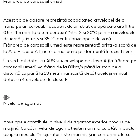
Frânarea
pe
carosabil
umed
Acest
tip de
clasare
reprezintă
capacitatea
anvelopei
de a
frâna
pe un
carosabil
acoperit
de un
strat
de
apă
care are
între
0.5
si
1.5 mm, la o
temperatură
între
2
si
20ºC
pentru
anvelopele
de
iarnă
și
între
5
si
35 ºC
pentru
anvelopele
de
vară
.
Frânarea
pe
carosabil
umed
este
reprezentată
printr
-o
scară
de
la
A
la
E
,
clasa
A
fiind
cea
mai
buna
performanță
în
acest
sens.
Un
vechicul
dotat
cu ABS
și
4
anvelope
de
clasa
A
(la
frânare
pe
carosabil
umed
)
va
frâna
de la 80km/h
până
la stop pe o
distanță
cu
până
la
18
metri
mai
scurtă
decât
același
vehicul
dotat
cu 4
anvelope
de
clasa
E
.
Nivelul
de
zgomot
Anvelopele
contribuie
la
nivelul
de
zgomot
exterior
produs
de
mașină
. Cu
cât
nivelul
de
zgomot
este
mai
mic, cu
atât
impactul
asupra
mediului
încojurator
este
mai
mic
și
în
conformitate
cu