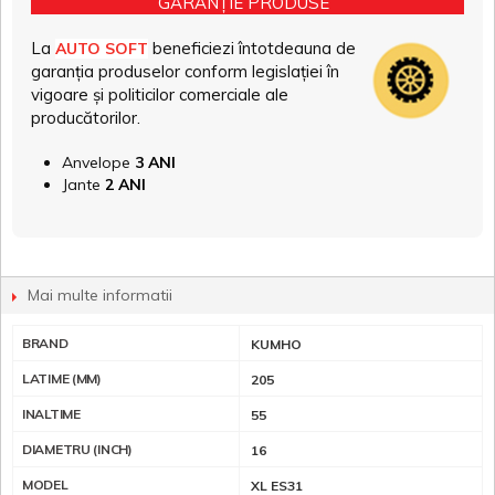
GARANȚIE PRODUSE
La
beneficiezi întotdeauna de
AUTO SOFT
garanția produselor conform legislației în
vigoare și politicilor comerciale ale
producătorilor.
Anvelope
3 ANI
Jante
2 ANI
Mai multe informatii
BRAND
KUMHO
LATIME (MM)
205
INALTIME
55
DIAMETRU (INCH)
16
MODEL
XL ES31