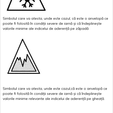
Simbolul
care
va
atesta
,
unde
este
cazul
,
că
este
o
anvelopă
ce
poate
fi
folosită
în
condiții
severe de
iarnă
și
că
îndeplinește
valor
i
le
minime
ale
indicelui
de
aderență
pe
zăpadă
Simbolul
care
va
atesta
,
unde
este
cazul,că
este
o
anvelopă
ce
poate
fi
folosită
în
condiții
severe de
iarnă
și
că
îndeplinește
valorile
minime
relevante
ale
indicelui
de
aderență
pe
gheață
.