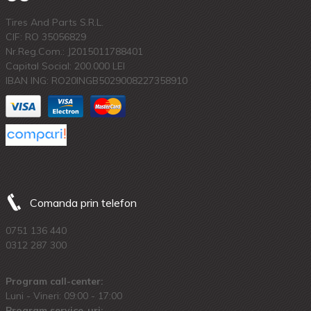
Tires And Parts S.R.L.
CIF: RO 35056829
Nr.Reg.Com.: J2015011788401
Capital Social: 200.000 LEI
IBAN ING: RO20INGB5029008227358910
Comanda prin telefon
0751 136 440
0312 287 300
Program call-center:
Luni - Vineri: 09:00 - 17:00
Program service-uri: