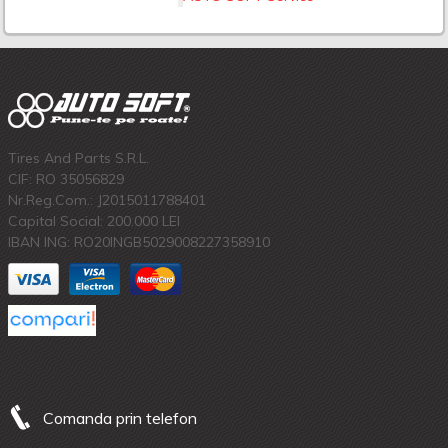
Tires And Parts S.R.L.
CIF: RO 35056829
Nr.Reg.Com.: J2015011788401
Capital Social: 200.000 LEI
IBAN ING: RO20INGB5029008227358910
Comanda prin telefon