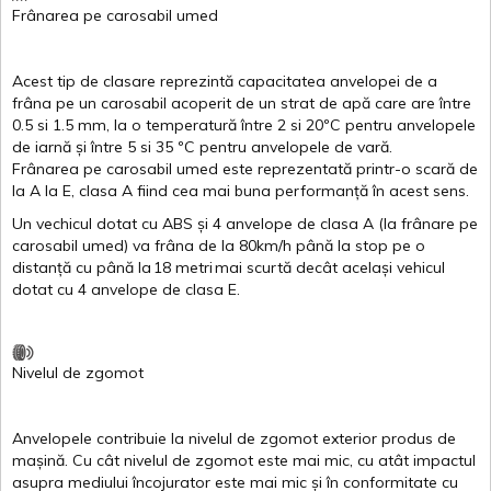
Frânarea
pe
carosabil
umed
Acest
tip de
clasare
reprezintă
capacitatea
anvelopei
de a
frâna
pe un
carosabil
acoperit
de un
strat
de
apă
care are
între
0.5
si
1.5 mm, la o
temperatură
între
2
si
20ºC
pentru
anvelopele
de
iarnă
și
între
5
si
35 ºC
pentru
anvelopele
de
vară
.
Frânarea
pe
carosabil
umed
este
reprezentată
printr
-o
scară
de
la
A
la
E
,
clasa
A
fiind
cea
mai
buna
performanță
în
acest
sens.
Un
vechicul
dotat
cu ABS
și
4
anvelope
de
clasa
A
(la
frânare
pe
carosabil
umed
)
va
frâna
de la 80km/h
până
la stop pe o
distanță
cu
până
la
18
metri
mai
scurtă
decât
același
vehicul
dotat
cu 4
anvelope
de
clasa
E
.
Nivelul
de
zgomot
Anvelopele
contribuie
la
nivelul
de
zgomot
exterior
produs
de
mașină
. Cu
cât
nivelul
de
zgomot
este
mai
mic, cu
atât
impactul
asupra
mediului
încojurator
este
mai
mic
și
în
conformitate
cu