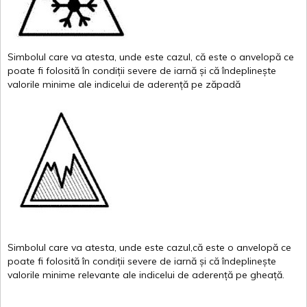
Simbolul
care
va
atesta
,
unde
este
cazul
,
că
este
o
anvelopă
ce
poate
fi
folosită
în
condiții
severe de
iarnă
și
că
îndeplinește
valor
i
le
minime
ale
indicelui
de
aderență
pe
zăpadă
Simbolul
care
va
atesta
,
unde
este
cazul,că
este
o
anvelopă
ce
poate
fi
folosită
în
condiții
severe de
iarnă
și
că
îndeplinește
valorile
minime
relevante
ale
indicelui
de
aderență
pe
gheață
.