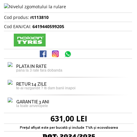
Cod produs:
rt113810
Cod EAN/CAI:
6419440599205
PLATA IN RATE
pana la 3 rate fara dobanda
RETUR 14 ZILE
te-ai razgandit ? Iti dam banii inapoi
GARANTIE 3 ANI
la toate anvelopele
631,00 LEI
Prețul afișat este per bucată și include TVA și ecovaloarea
DOT:
2024/2025