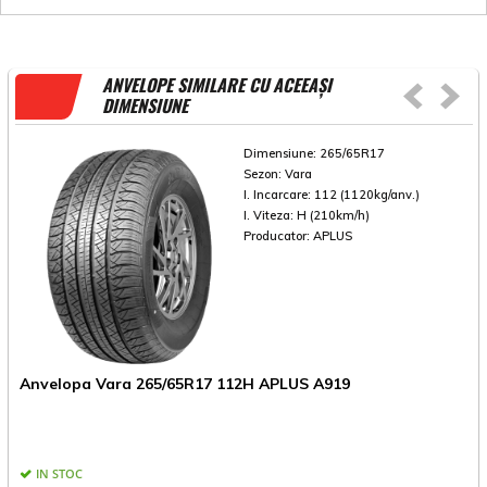
ANVELOPE SIMILARE CU ACEEAȘI
DIMENSIUNE
Dimensiune:
265/65R17
Sezon:
Vara
I. Incarcare:
112 (1120kg/anv.)
I. Viteza:
H (210km/h)
Producator:
APLUS
Anvelopa Vara 265/65R17 112H APLUS A919
A
IN STOC