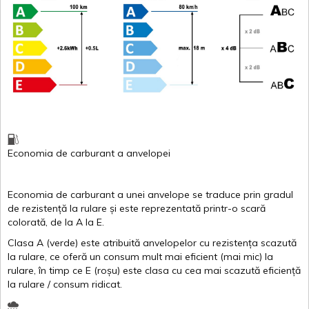
Economia de carburant
a
anvelopei
Economia de carburant a
unei
anvelope
se traduce
prin
gradul
de
rezistență
la
rulare
și
este
reprezentată
printr
-o
scară
colorată
, de la
A
la
E
.
Clasa
A
(
verde
)
este
atribuită
anvelopelor
cu
rezistența
scazută
la
rulare
,
ce
oferă
un
consum
mult
mai
eficient
(
mai
mic) la
rulare
,
în
timp
ce
E
(
roșu
)
este
clasa
cu
cea
mai
scazută
eficiență
la
rulare
/
consum
ridicat
.