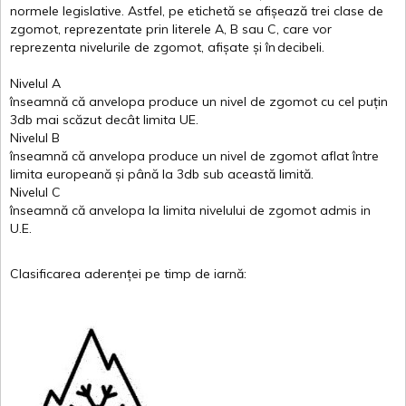
normele
legislative.
Astfel
, pe
etichetă
se
afișează
trei
clase
de
zgomot
,
reprezentate
prin
literele
A
,
B
sau
C
, care
vor
reprezenta
nivelurile
de
zgomot
,
afișate
și
în
decibeli
.
Nivelul
A
înseamnă
că
anvelopa
produce un
nivel
de
zgomot
cu
cel
puțin
3db
mai
scăzut
decât
limita
UE.
Nivelul
B
înseamnă
că
anvelopa
produce un
nivel
de
zgomot
aflat
între
limita
europeană
și
până
la 3db sub
această
limită
.
Nivelul
C
înseamnă
că
anvelopa
la
limita
nivelului
de
zgomot
admis in
U.E.
Clasificarea
aderenței
pe
timp
de
iarnă
: