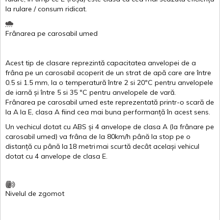
la
rulare
/
consum
ridicat
.
Frânarea
pe
carosabil
umed
Acest
tip de
clasare
reprezintă
capacitatea
anvelopei
de a
frâna
pe un
carosabil
acoperit
de un
strat
de
apă
care are
între
0.5
si
1.5 mm, la o
temperatură
între
2
si
20ºC
pentru
anvelopele
de
iarnă
și
între
5
si
35 ºC
pentru
anvelopele
de
vară
.
Frânarea
pe
carosabil
umed
este
reprezentată
printr
-o
scară
de
la
A
la
E
,
clasa
A
fiind
cea
mai
buna
performanță
în
acest
sens.
Un
vechicul
dotat
cu ABS
și
4
anvelope
de
clasa
A
(la
frânare
pe
carosabil
umed
)
va
frâna
de la 80km/h
până
la stop pe o
distanță
cu
până
la
18
metri
mai
scurtă
decât
același
vehicul
dotat
cu 4
anvelope
de
clasa
E
.
Nivelul
de
zgomot