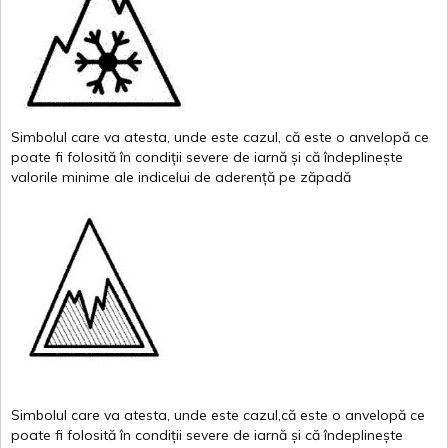
Simbolul
care
va
atesta
,
unde
este
cazul
,
că
este
o
anvelopă
ce
poate
fi
folosită
în
condiții
severe de
iarnă
și
că
îndeplinește
valor
i
le
minime
ale
indicelui
de
aderență
pe
zăpadă
Simbolul
care
va
atesta
,
unde
este
cazul,că
este
o
anvelopă
ce
poate
fi
folosită
în
condiții
severe de
iarnă
și
că
îndeplinește