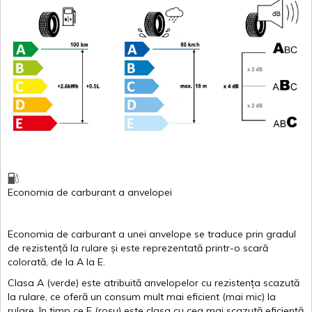
Economia de carburant
a
anvelopei
Economia de carburant a
unei
anvelope
se traduce
prin
gradul
de
rezistență
la
rulare
și
este
reprezentată
printr
-o
scară
colorată
, de la
A
la
E
.
Clasa
A
(
verde
)
este
atribuită
anvelopelor
cu
rezistența
scazută
la
rulare
,
ce
oferă
un
consum
mult
mai
eficient
(
mai
mic) la
rulare
,
în
timp
ce
E
(
roșu
)
este
clasa
cu
cea
mai
scazută
eficiență