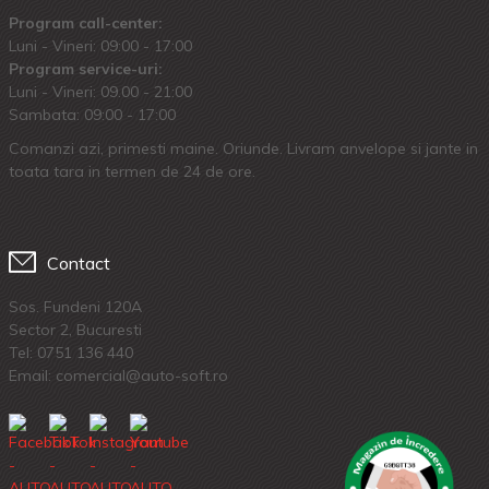
Program call-center:
Luni - Vineri: 09:00 - 17:00
Program service-uri:
Luni - Vineri: 09.00 - 21:00
Sambata: 09:00 - 17:00
Comanzi azi, primesti maine. Oriunde. Livram anvelope si jante in
toata tara in termen de 24 de ore.
Contact
Sos. Fundeni 120A
Sector 2, Bucuresti
Tel:
0751 136 440
Email: comercial@auto-soft.ro