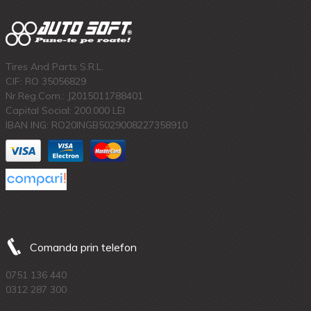
Tires And Parts S.R.L.
CIF: RO 35056829
Nr.Reg.Com.: J2015011788401
Capital Social: 200.000 LEI
IBAN ING: RO20INGB5029008227358910
Comanda prin telefon
0751 136 440
0312 287 300