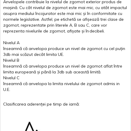
Anvelopele
contribuie
la
nivelul
de
zgomot
exterior
produs
de
mașină
. Cu
cât
nivelul
de
zgomot
este
mai
mic, cu
atât
impactul
asupra
mediului
încojurator
este
mai
mic
și
în
conformitate
cu
normele
legislative.
Astfel
, pe
etichetă
se
afișează
trei
clase
de
zgomot
,
reprezentate
prin
literele
A
,
B
sau
C
, care
vor
reprezenta
nivelurile
de
zgomot
,
afișate
și
în
decibeli
.
Nivelul
A
înseamnă
că
anvelopa
produce un
nivel
de
zgomot
cu
cel
puțin
3db
mai
scăzut
decât
limita
UE.
Nivelul
B
înseamnă
că
anvelopa
produce un
nivel
de
zgomot
aflat
între
limita
europeană
și
până
la 3db sub
această
limită
.
Nivelul
C
înseamnă
că
anvelopa
la
limita
nivelului
de
zgomot
admis in
U.E.
Clasificarea
aderenței
pe
timp
de
iarnă
: