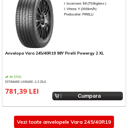
I. Incarcare:
98 (750kg/anv.)
I. Viteza:
Y (300km/h)
Producator:
PIRELLI
A
Anvelopa Vara 245/40R19 98Y Pirelli Powergy 2 XL
R
IN STOC
ESTIMARE LIVRARE: 2-3 ZILE.
781,39 LEI
9
Cumpara
Vezi toate anvelopele Vara 245/40R19