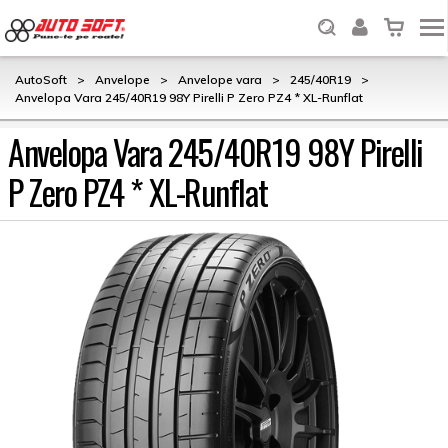
AutoSoft
>
Anvelope
>
Anvelope vara
>
245/40R19
>
Anvelopa Vara 245/40R19 98Y Pirelli P Zero PZ4 * XL-Runflat
Anvelopa Vara 245/40R19 98Y Pirelli
P Zero PZ4 * XL-Runflat