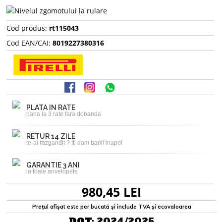
Cod produs:
rt115043
Cod EAN/CAI:
8019227380316
PLATA IN RATE
pana la 3 rate fara dobanda
RETUR 14 ZILE
te-ai razgandit ? Iti dam banii inapoi
GARANTIE 3 ANI
la toate anvelopele
980,45 LEI
Prețul afișat este per bucată și include TVA și ecovaloarea
DOT:
2024/2025