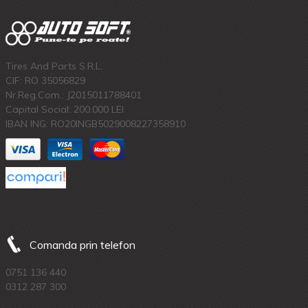
Tires And Parts S.R.L.
CIF: RO 35056829
Nr.Reg.Com.: J2015011788401
Capital Social: 200.000 LEI
IBAN ING: RO20INGB5029008227358910
Comanda prin telefon
0751 136 440
0312 287 300