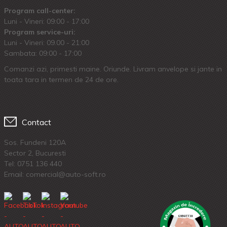
Program call-center:
Luni - Vineri: 09:00 - 17:00
Program service-uri:
Luni - Vineri: 09.00 - 21:00
Sambata: 09:00 - 17:00
Comanzi azi, primesti maine. Oriunde. Livram anvelope si jante in
toata tara in termen de 24 de ore.
Contact
Sos. Fundeni 120A
Sector 2, Bucuresti
Tel:
0751 136 440
Email: comercial@auto-soft.ro