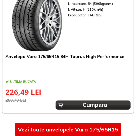
I. Incarcare:
84 (500kg/anv.)
I. Viteza:
H (210km/h)
Producator:
TAURUS
A
Anvelopa Vara 175/65R15 84H Taurus High Performance
F
ULTIMA BUCATA
226,49 LEI
3
260,70 LEI
Cumpara
Vezi toate anvelopele Vara 175/65R15