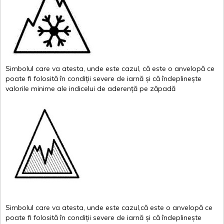
Simbolul
care
va
atesta
,
unde
este
cazul
,
că
este
o
anvelopă
ce
poate
fi
folosită
în
condiții
severe de
iarnă
și
că
îndeplinește
valor
i
le
minime
ale
indicelui
de
aderență
pe
zăpadă
Simbolul
care
va
atesta
,
unde
este
cazul,că
este
o
anvelopă
ce
poate
fi
folosită
în
condiții
severe de
iarnă
și
că
îndeplinește