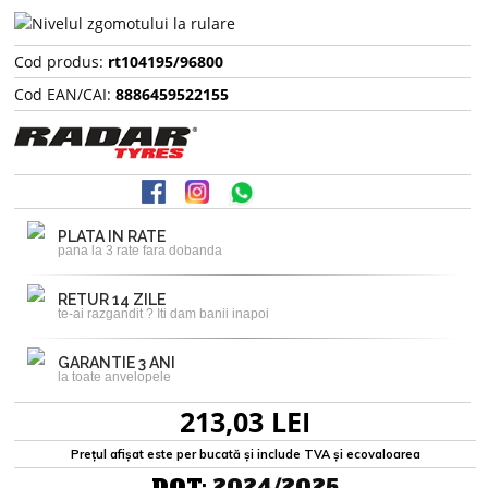
Cod produs:
rt104195/96800
Cod EAN/CAI:
8886459522155
PLATA IN RATE
pana la 3 rate fara dobanda
RETUR 14 ZILE
te-ai razgandit ? Iti dam banii inapoi
GARANTIE 3 ANI
la toate anvelopele
213,03 LEI
Prețul afișat este per bucată și include TVA și ecovaloarea
DOT:
2024/2025