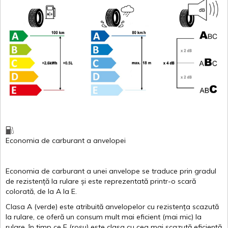
Economia de carburant
a
anvelopei
Economia de carburant a
unei
anvelope
se traduce
prin
gradul
de
rezistență
la
rulare
și
este
reprezentată
printr
-o
scară
colorată
, de la
A
la
E
.
Clasa
A
(
verde
)
este
atribuită
anvelopelor
cu
rezistența
scazută
la
rulare
,
ce
oferă
un
consum
mult
mai
eficient
(
mai
mic) la
rulare
,
în
timp
ce
E
(
roșu
)
este
clasa
cu
cea
mai
scazută
eficiență