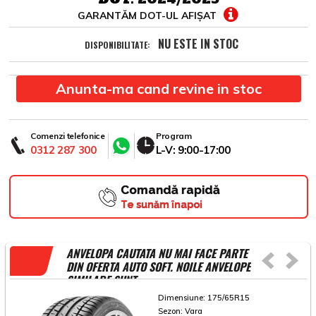
GARANTĂM DOT-UL AFIȘAT
NU ESTE IN STOC
DISPONIBILITATE:
Anunta-ma cand revine in stoc
Comenzi telefonice
Program
0312 287 300
L-V: 9:00-17:00
Comandă rapidă
Te sunăm înapoi
ANVELOPA CAUTATA NU MAI FACE PARTE
DIN OFERTA AUTO SOFT. NOILE ANVELOPE
SIMILARE SUNT
Dimensiune:
175/65R15
Sezon:
Vara