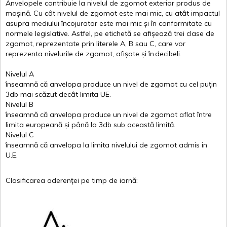
Anvelopele
contribuie
la
nivelul
de
zgomot
exterior
produs
de
mașină
. Cu
cât
nivelul
de
zgomot
este
mai
mic, cu
atât
impactul
asupra
mediului
încojurator
este
mai
mic
și
în
conformitate
cu
normele
legislative.
Astfel
, pe
etichetă
se
afișează
trei
clase
de
zgomot
,
reprezentate
prin
literele
A
,
B
sau
C
, care
vor
reprezenta
nivelurile
de
zgomot
,
afișate
și
în
decibeli
.
Nivelul
A
înseamnă
că
anvelopa
produce un
nivel
de
zgomot
cu
cel
puțin
3db
mai
scăzut
decât
limita
UE.
Nivelul
B
înseamnă
că
anvelopa
produce un
nivel
de
zgomot
aflat
între
limita
europeană
și
până
la 3db sub
această
limită
.
Nivelul
C
înseamnă
că
anvelopa
la
limita
nivelului
de
zgomot
admis in
U.E.
Clasificarea
aderenței
pe
timp
de
iarnă
: