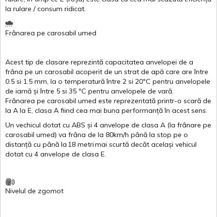
la
rulare
/
consum
ridicat
.
Frânarea
pe
carosabil
umed
Acest
tip de
clasare
reprezintă
capacitatea
anvelopei
de a
frâna
pe un
carosabil
acoperit
de un
strat
de
apă
care are
între
0.5
si
1.5 mm, la o
temperatură
între
2
si
20ºC
pentru
anvelopele
de
iarnă
și
între
5
si
35 ºC
pentru
anvelopele
de
vară
.
Frânarea
pe
carosabil
umed
este
reprezentată
printr
-o
scară
de
la
A
la
E
,
clasa
A
fiind
cea
mai
buna
performanță
în
acest
sens.
Un
vechicul
dotat
cu ABS
și
4
anvelope
de
clasa
A
(la
frânare
pe
carosabil
umed
)
va
frâna
de la 80km/h
până
la stop pe o
distanță
cu
până
la
18
metri
mai
scurtă
decât
același
vehicul
dotat
cu 4
anvelope
de
clasa
E
.
Nivelul
de
zgomot