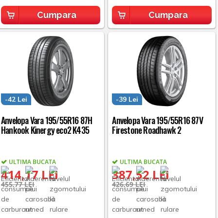
Cumpara
Cumpara
-42 Lei
-39 Lei
Anvelopa Vara 195/55R16 87H
Anvelopa Vara 195/55R16 87V
Hankook Kinergy eco2 K435
Firestone Roadhawk 2
ULTIMA BUCATA
ULTIMA BUCATA
414,17 LEI
387,52 LEI
455,77 LEI
426,69 LEI