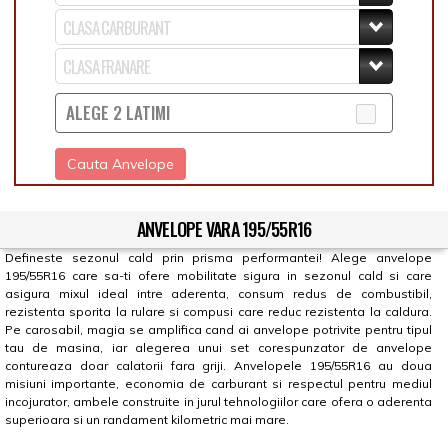
ALEGE 2 LATIMI
Cauta Anvelope
ANVELOPE VARA 195/55R16
Defineste sezonul cald prin prisma performantei! Alege anvelope
195/55R16 care sa-ti ofere mobilitate sigura in sezonul cald si care
asigura mixul ideal intre aderenta, consum redus de combustibil,
rezistenta sporita la rulare si compusi care reduc rezistenta la caldura.
Pe carosabil, magia se amplifica cand ai anvelope potrivite pentru tipul
tau de masina, iar alegerea unui set corespunzator de anvelope
contureaza doar calatorii fara griji. Anvelopele 195/55R16 au doua
misiuni importante, economia de carburant si respectul pentru mediul
incojurator, ambele construite in jurul tehnologiilor care ofera o aderenta
superioara si un randament kilometric mai mare.