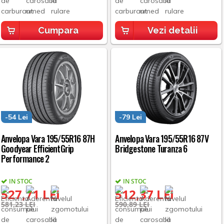
Cumpara
Vezi detalii
-54 Lei
-79 Lei
Anvelopa Vara 195/55R16 87H
Anvelopa Vara 195/55R16 87V
Goodyear EfficientGrip
Bridgestone Turanza 6
Performance 2
IN STOC
IN STOC
527,71 LEI
512,37 LEI
581,23 LEI
590,89 LEI