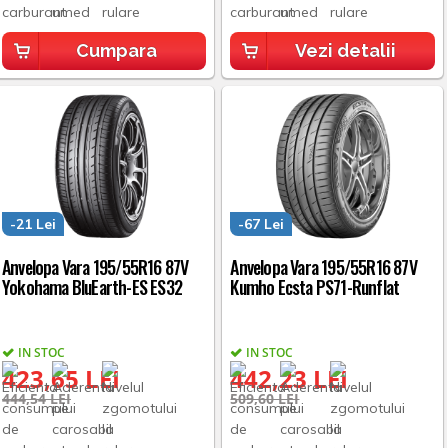
Cumpara
Vezi detalii
-21 Lei
-67 Lei
Anvelopa Vara 195/55R16 87V
Anvelopa Vara 195/55R16 87V
Yokohama BluEarth-ES ES32
Kumho Ecsta PS71-Runflat
IN STOC
IN STOC
423,65 LEI
442,23 LEI
444,54 LEI
509,60 LEI