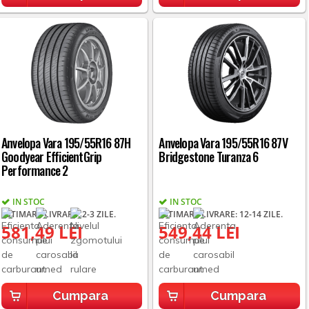
Anvelopa Vara 195/55R16 87H
Anvelopa Vara 195/55R16 87V
Goodyear EfficientGrip
Bridgestone Turanza 6
Performance 2
IN STOC
IN STOC
ESTIMARE LIVRARE: 2-3 ZILE.
ESTIMARE LIVRARE: 12-14 ZILE.
581,49 LEI
549,44 LEI
Cumpara
Cumpara