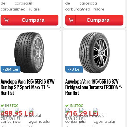
Cumpara
Cumpara
-284 Lei
-73 Lei
Anvelopa Vara 195/55R16 87W
Anvelopa Vara 195/55R16 87V
Dunlop SP Sport Maxx TT *-
Bridgestone Turanza ER300A *-
Runflat
Runflat
IN STOC
IN STOC
498,95 LEI
716,29 LEI
782,69 LEI
789,12 LEI