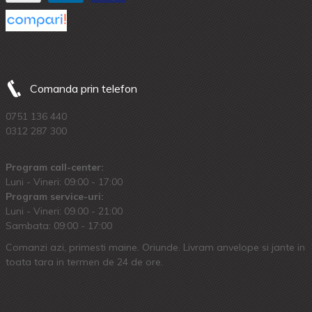
Comanda prin telefon
0751 136 440
0312 287 300
Program call-center:
Luni - Vineri: 09:00 - 17:00
Program service-uri:
Luni - Vineri: 09.00 - 21:00
Sambata: 09:00 - 17:00
Comanzi azi, primesti maine. Oriunde. Livram anvelope si jante in
toata tara in termen de 24 de ore.