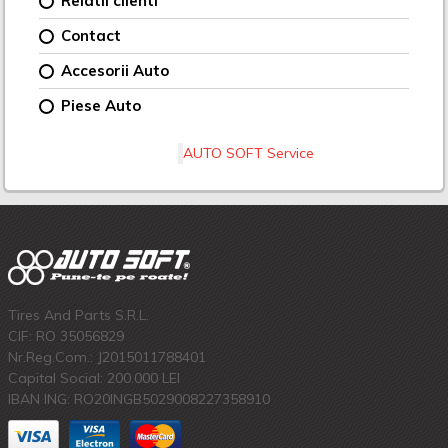
Relatii clienti
Contact
Accesorii Auto
Piese Auto
AUTO SOFT Service
Tires And Parts S.R.L.
CIF: RO 35056829
Nr.Reg.Com.: J2015011788401
Capital Social: 200.000 LEI
IBAN ING: RO20INGB5029008227358910