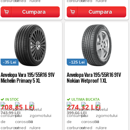
Cumpara
Cumpara
-35 Lei
-125 Lei
Anvelopa Vara 195/55R16 91V
Anvelopa Vara 195/55R16 91V
Michelin Primacy 5 XL
Nokian Wetproof 1 XL
IN STOC
ULTIMA BUCATA
708,85 LEI
274,32 LEI
743,99 LEI
399,66 LEI