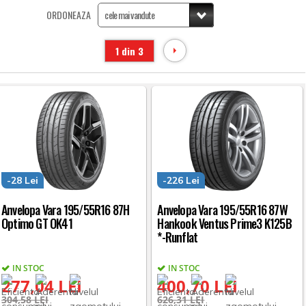
ORDONEAZA
1 din 3
-28 Lei
-226 Lei
Anvelopa Vara 195/55R16 87H
Anvelopa Vara 195/55R16 87W
Optimo GT OK41
Hankook Ventus Prime3 K125B
*-Runflat
IN STOC
IN STOC
277,04 LEI
400,70 LEI
304,58 LEI
626,31 LEI