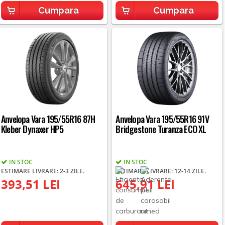
Cumpara
Cumpara
Anvelopa Vara 195/55R16 87H
Anvelopa Vara 195/55R16 91V
Kleber Dynaxer HP5
Bridgestone Turanza ECO XL
IN STOC
IN STOC
ESTIMARE LIVRARE: 2-3 ZILE.
ESTIMARE LIVRARE: 12-14 ZILE.
393,51 LEI
645,91 LEI