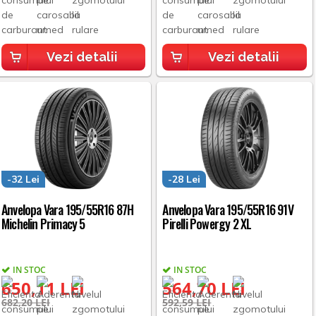
Vezi detalii
Vezi detalii
-32 Lei
-28 Lei
Anvelopa Vara 195/55R16 87H
Anvelopa Vara 195/55R16 91V
Michelin Primacy 5
Pirelli Powergy 2 XL
IN STOC
IN STOC
650,11 LEI
564,70 LEI
682,20 LEI
592,59 LEI