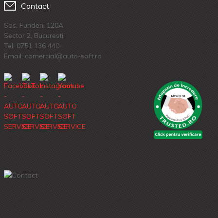
Contact
Sos. Fundeni 120A
Sector 2, Bucuresti
Tel:
0751 136 440
Email: comercial@auto-soft.ro