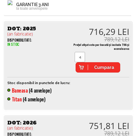
GARANTIE 3 ANI
la toate anvelopele
DOT:
2025
716,29 LEI
(an fabricatie)
789,12 LEI
DISPONIBILITATE:
IN STOC
Prețul afișat este per bucată și include TVA și
ecovaloarea
Cumpara
Stoc disponibil in punctele de lucru:
Baneasa
(4 anvelope)
Titan
(4 anvelope)
DOT:
2026
751,81 LEI
(an fabricatie)
789,12 LEI
DISPONIBILITATE: