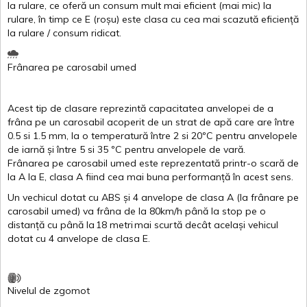
la
rulare
,
ce
oferă
un
consum
mult
mai
eficient
(
mai
mic) la
rulare
,
în
timp
ce
E
(
roșu
)
este
clasa
cu
cea
mai
scazută
eficiență
la
rulare
/
consum
ridicat
.
Frânarea
pe
carosabil
umed
Acest
tip de
clasare
reprezintă
capacitatea
anvelopei
de a
frâna
pe un
carosabil
acoperit
de un
strat
de
apă
care are
între
0.5
si
1.5 mm, la o
temperatură
între
2
si
20ºC
pentru
anvelopele
de
iarnă
și
între
5
si
35 ºC
pentru
anvelopele
de
vară
.
Frânarea
pe
carosabil
umed
este
reprezentată
printr
-o
scară
de
la
A
la
E
,
clasa
A
fiind
cea
mai
buna
performanță
în
acest
sens.
Un
vechicul
dotat
cu ABS
și
4
anvelope
de
clasa
A
(la
frânare
pe
carosabil
umed
)
va
frâna
de la 80km/h
până
la stop pe o
distanță
cu
până
la
18
metri
mai
scurtă
decât
același
vehicul
dotat
cu 4
anvelope
de
clasa
E
.
Nivelul
de
zgomot