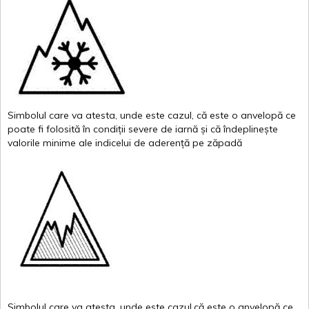
Simbolul
care
va
atesta
,
unde
este
cazul
,
că
este
o
anvelopă
ce
poate
fi
folosită
în
condiții
severe de
iarnă
și
că
îndeplinește
valor
i
le
minime
ale
indicelui
de
aderență
pe
zăpadă
Simbolul
care
va
atesta
,
unde
este
cazul,că
este
o
anvelopă
ce