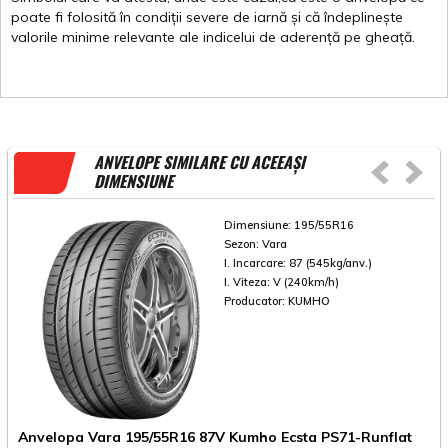
poate
fi
folosită
în
condiții
severe de
iarnă
și
că
îndeplinește
valorile
minime
relevante
ale
indicelui
de
aderență
pe
gheață
.
ANVELOPE SIMILARE CU ACEEAȘI
DIMENSIUNE
Dimensiune:
195/55R16
Sezon:
Vara
I. Incarcare:
87 (545kg/anv.)
I. Viteza:
V (240km/h)
Producator:
KUMHO
A
Anvelopa Vara 195/55R16 87V Kumho Ecsta PS71-Runflat