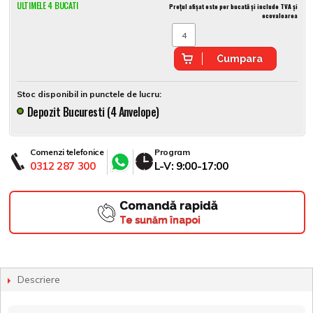
ULTIMELE 4 BUCATI
Prețul afișat este per bucată și include TVA și
ecovaloarea
Cumpara
Stoc disponibil in punctele de lucru:
Depozit Bucuresti (4 Anvelope)
Comenzi telefonice
Program
0312 287 300
L-V: 9:00-17:00
Comandă rapidă
Te sunăm înapoi
Descriere