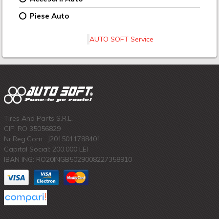
Piese Auto
AUTO SOFT Service
Tires And Parts S.R.L.
CIF: RO 35056829
Nr.Reg.Com.: J2015011788401
Capital Social: 200.000 LEI
IBAN ING: RO20INGB5029008227358910