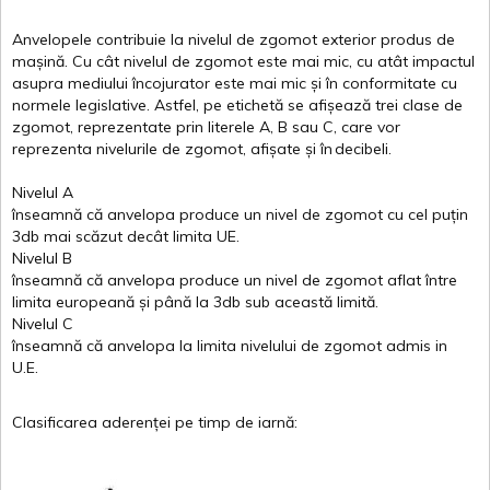
Anvelopele
contribuie
la
nivelul
de
zgomot
exterior
produs
de
mașină
. Cu
cât
nivelul
de
zgomot
este
mai
mic, cu
atât
impactul
asupra
mediului
încojurator
este
mai
mic
și
în
conformitate
cu
normele
legislative.
Astfel
, pe
etichetă
se
afișează
trei
clase
de
zgomot
,
reprezentate
prin
literele
A
,
B
sau
C
, care
vor
reprezenta
nivelurile
de
zgomot
,
afișate
și
în
decibeli
.
Nivelul
A
înseamnă
că
anvelopa
produce un
nivel
de
zgomot
cu
cel
puțin
3db
mai
scăzut
decât
limita
UE.
Nivelul
B
înseamnă
că
anvelopa
produce un
nivel
de
zgomot
aflat
între
limita
europeană
și
până
la 3db sub
această
limită
.
Nivelul
C
înseamnă
că
anvelopa
la
limita
nivelului
de
zgomot
admis in
U.E.
Clasificarea
aderenței
pe
timp
de
iarnă
: