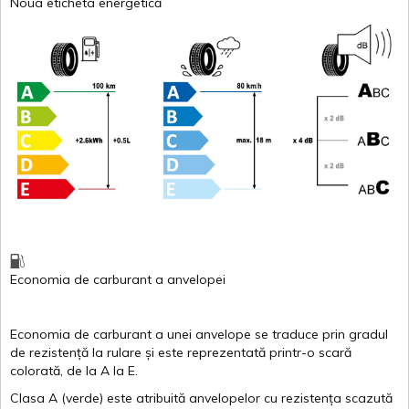
Noua eticheta energetică
Economia de carburant
a
anvelopei
Economia de carburant a
unei
anvelope
se traduce
prin
gradul
de
rezistență
la
rulare
și
este
reprezentată
printr
-o
scară
colorată
, de la
A
la
E
.
Clasa
A
(
verde
)
este
atribuită
anvelopelor
cu
rezistența
scazută