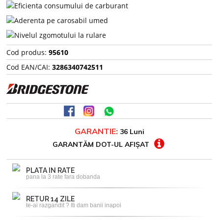
Cod produs:
95610
Cod EAN/CAI:
3286340742511
GARANTIE:
36 Luni
GARANTĂM DOT-UL AFIȘAT
PLATA IN RATE
pana la 3 rate fara dobanda
RETUR 14 ZILE
te-ai razgandit ? Iti dam banii inapoi