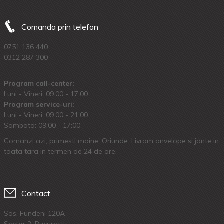
Comanda prin telefon
0751 136 440
0312 287 300
Program call-center:
Luni - Vineri: 09:00 - 17:00
Program service-uri:
Luni - Vineri: 09.00 - 21:00
Sambata: 09:00 - 17:00
Comanzi azi, primesti maine. Oriunde. Livram anvelope si jante in
toata tara in termen de 24 de ore.
Contact
Sos. Fundeni 120A
Sector 2, Bucuresti