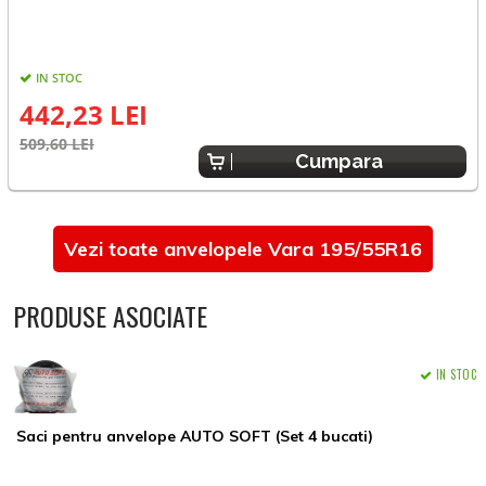
*
IN STOC
442,23 LEI
7
509,60 LEI
Cumpara
Vezi toate anvelopele Vara 195/55R16
PRODUSE ASOCIATE
IN STOC
Saci pentru anvelope AUTO SOFT (Set 4 bucati)