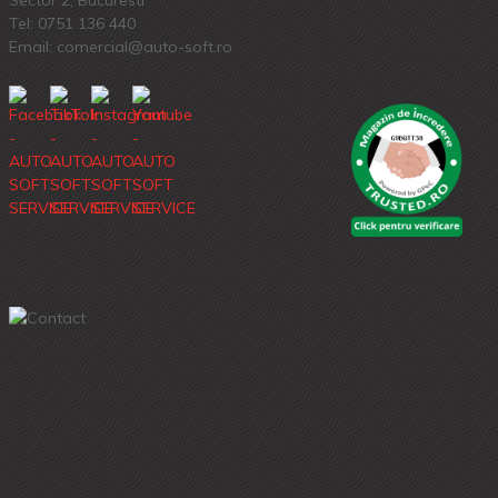
Tel:
0751 136 440
Email: comercial@auto-soft.ro