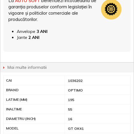
La
beneficiezi întotdeauna de
AUTO SOFT
garanția produselor conform legislației în
vigoare și politicilor comerciale ale
producătorilor.
Anvelope
3 ANI
Jante
2 ANI
Mai multe informatii
CAI
1036202
BRAND
OPTIMO
LATIME (MM)
195
INALTIME
55
DIAMETRU (INCH)
16
MODEL
GT OK41