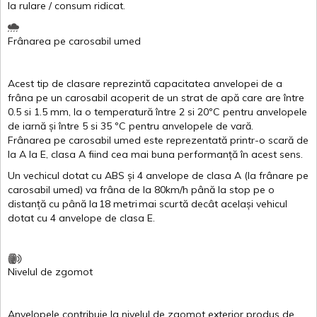
la
rulare
/
consum
ridicat
.
Frânarea
pe
carosabil
umed
Acest
tip de
clasare
reprezintă
capacitatea
anvelopei
de a
frâna
pe un
carosabil
acoperit
de un
strat
de
apă
care are
între
0.5
si
1.5 mm, la o
temperatură
între
2
si
20ºC
pentru
anvelopele
de
iarnă
și
între
5
si
35 ºC
pentru
anvelopele
de
vară
.
Frânarea
pe
carosabil
umed
este
reprezentată
printr
-o
scară
de
la
A
la
E
,
clasa
A
fiind
cea
mai
buna
performanță
în
acest
sens.
Un
vechicul
dotat
cu ABS
și
4
anvelope
de
clasa
A
(la
frânare
pe
carosabil
umed
)
va
frâna
de la 80km/h
până
la stop pe o
distanță
cu
până
la
18
metri
mai
scurtă
decât
același
vehicul
dotat
cu 4
anvelope
de
clasa
E
.
Nivelul
de
zgomot
Anvelopele
contribuie
la
nivelul
de
zgomot
exterior
produs
de