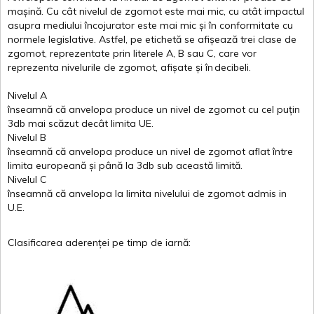
mașină
. Cu
cât
nivelul
de
zgomot
este
mai
mic, cu
atât
impactul
asupra
mediului
încojurator
este
mai
mic
și
în
conformitate
cu
normele
legislative.
Astfel
, pe
etichetă
se
afișează
trei
clase
de
zgomot
,
reprezentate
prin
literele
A
,
B
sau
C
, care
vor
reprezenta
nivelurile
de
zgomot
,
afișate
și
în
decibeli
.
Nivelul
A
înseamnă
că
anvelopa
produce un
nivel
de
zgomot
cu
cel
puțin
3db
mai
scăzut
decât
limita
UE.
Nivelul
B
înseamnă
că
anvelopa
produce un
nivel
de
zgomot
aflat
între
limita
europeană
și
până
la 3db sub
această
limită
.
Nivelul
C
înseamnă
că
anvelopa
la
limita
nivelului
de
zgomot
admis in
U.E.
Clasificarea
aderenței
pe
timp
de
iarnă
: