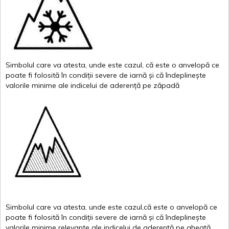
Simbolul
care
va
atesta
,
unde
este
cazul
,
că
este
o
anvelopă
ce
poate
fi
folosită
în
condiții
severe de
iarnă
și
că
îndeplinește
valor
i
le
minime
ale
indicelui
de
aderență
pe
zăpadă
Simbolul
care
va
atesta
,
unde
este
cazul,că
este
o
anvelopă
ce
poate
fi
folosită
în
condiții
severe de
iarnă
și
că
îndeplinește
valorile
minime
relevante
ale
indicelui
de
aderență
pe
gheață
.