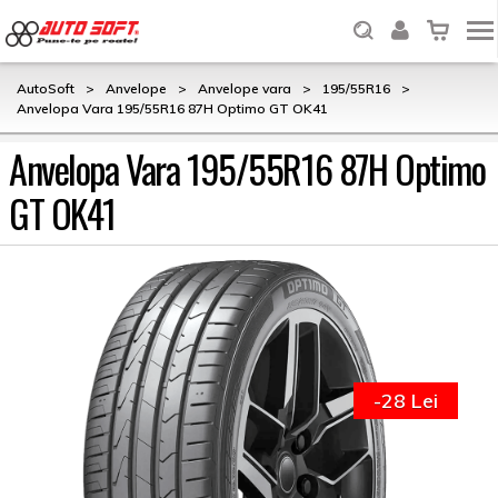
AutoSoft
>
Anvelope
>
Anvelope vara
>
195/55R16
>
Anvelopa Vara 195/55R16 87H Optimo GT OK41
Anvelopa Vara 195/55R16 87H Optimo
GT OK41
-28 Lei