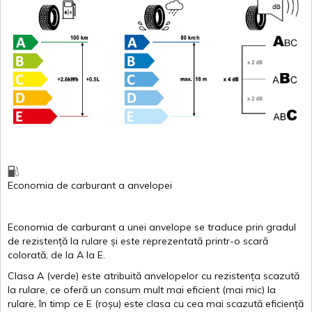
Economia de carburant
a
anvelopei
Economia de carburant a
unei
anvelope
se traduce
prin
gradul
de
rezistență
la
rulare
și
este
reprezentată
printr
-o
scară
colorată
, de la
A
la
E
.
Clasa
A
(
verde
)
este
atribuită
anvelopelor
cu
rezistența
scazută
la
rulare
,
ce
oferă
un
consum
mult
mai
eficient
(
mai
mic) la
rulare
,
în
timp
ce
E
(
roșu
)
este
clasa
cu
cea
mai
scazută
eficiență