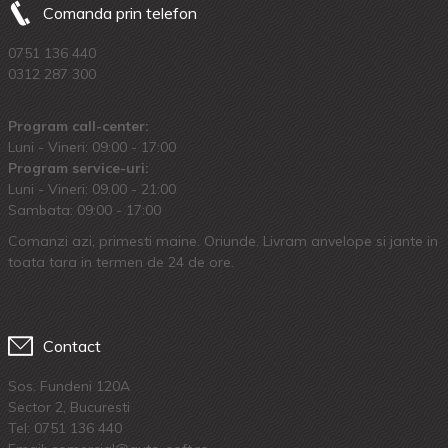
Comanda prin telefon
0751 136 440
0312 287 300
Program call-center:
Luni - Vineri: 09:00 - 17:00
Program service-uri:
Luni - Vineri: 09.00 - 21:00
Sambata: 09:00 - 17:00
Comanzi azi, primesti maine. Oriunde. Livram anvelope si jante in
toata tara in termen de 24 de ore.
Contact
Sos. Fundeni 120A
Sector 2, Bucuresti
Tel:
0751 136 440