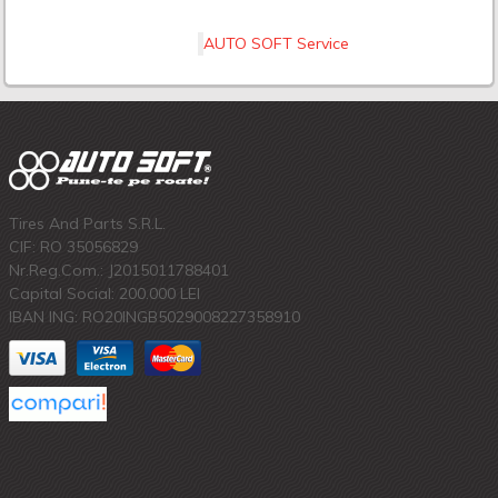
AUTO SOFT Service
Tires And Parts S.R.L.
CIF: RO 35056829
Nr.Reg.Com.: J2015011788401
Capital Social: 200.000 LEI
IBAN ING: RO20INGB5029008227358910