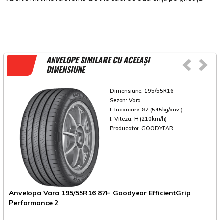
ANVELOPE SIMILARE CU ACEEAȘI
DIMENSIUNE
Dimensiune:
195/55R16
Sezon:
Vara
I. Incarcare:
87 (545kg/anv.)
I. Viteza:
H (210km/h)
Producator:
GOODYEAR
Anvelopa Vara 195/55R16 87H Goodyear EfficientGrip
A
Performance 2