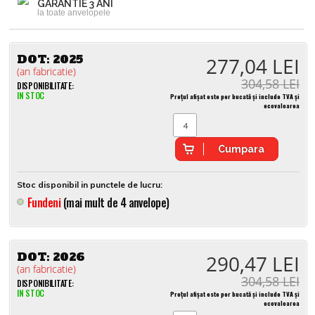
GARANTIE 3 ANI
la toate anvelopele
DOT:
2025
277,04 LEI
(an fabricatie)
304,58 LEI
DISPONIBILITATE:
IN STOC
Prețul afișat este per bucată și include TVA și
ecovaloarea
Cumpara
Stoc disponibil in punctele de lucru:
Fundeni
(mai mult de 4 anvelope)
DOT:
2026
290,47 LEI
(an fabricatie)
304,58 LEI
DISPONIBILITATE:
IN STOC
Prețul afișat este per bucată și include TVA și
ecovaloarea