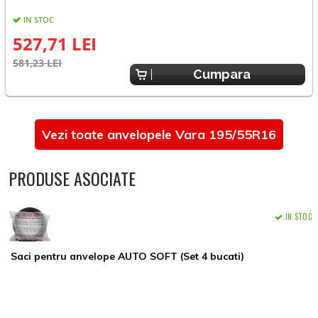
IN STOC
527,71 LEI
581,23 LEI
6
Cumpara
Vezi toate anvelopele Vara 195/55R16
PRODUSE ASOCIATE
IN STOC
Saci pentru anvelope AUTO SOFT (Set 4 bucati)