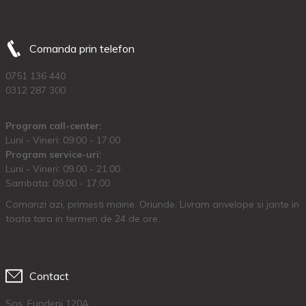
Comanda prin telefon
0751 136 440
0312 287 300
Program call-center:
Luni - Vineri: 09:00 - 17:00
Program service-uri:
Luni - Vineri: 09.00 - 21:00
Sambata: 09:00 - 17:00
Comanzi azi, primesti maine. Oriunde. Livram anvelope si jante in
toata tara in termen de 24 de ore.
Contact
Sos. Fundeni 120A