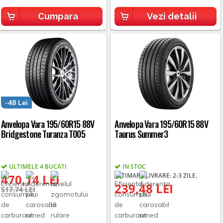
Cumpara
Vezi detalii
-48 Lei
Anvelopa Vara 195/60R15 88V
Anvelopa Vara 195/60R15 88V
Bridgestone Turanza T005
Taurus Summer3
ULTIMELE 4 BUCATI
IN STOC
470,14 LEI
ESTIMARE LIVRARE: 2-3 ZILE.
239,48 LEI
517,74 LEI