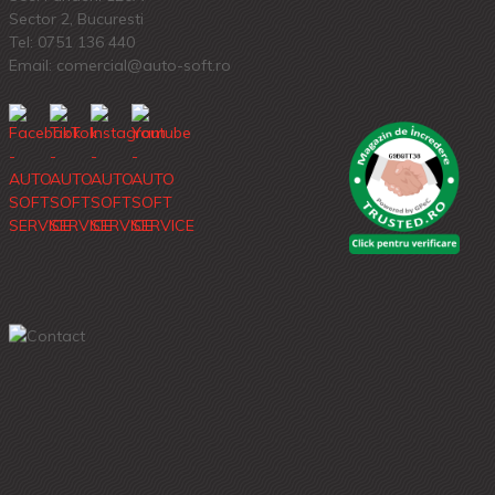
Sector 2, Bucuresti
Tel:
0751 136 440
Email: comercial@auto-soft.ro