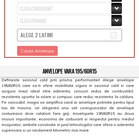
ALEGE 2 LATIMI
Cauta Anvelope
ANVELOPE VARA 195/60R15
Defineste sezonul cald prin prisma performantei! Alege anvelope
195/60R15 care sa-ti ofere mobilitate sigura in sezonul cald si care
asigura mixul ideal intre aderenta, consum redus de combustibil,
rezistenta sporita la rulare si compusi care reduc rezistenta la caldura.
Pe carosabil, magia se amplifica cand ai anvelope potrivite pentru tipul
tau de masina, iar alegerea unui set corespunzator de anvelope
contureaza doar calatorii fara griji. Anvelopele 195/60R15 au doua
misiuni importante, economia de carburant si respectul pentru mediul
incojurator, ambele construite in jurul tehnologiilor care ofera o aderenta
superioara si un randament kilometric mai mare.