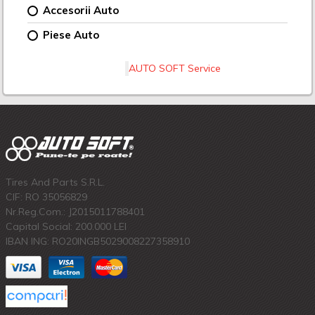
Accesorii Auto
Piese Auto
AUTO SOFT Service
Tires And Parts S.R.L.
CIF: RO 35056829
Nr.Reg.Com.: J2015011788401
Capital Social: 200.000 LEI
IBAN ING: RO20INGB5029008227358910