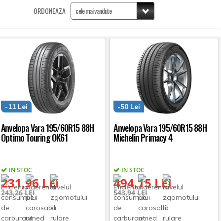
ORDONEAZA
-11 Lei
-50 Lei
Anvelopa Vara 195/60R15 88H
Anvelopa Vara 195/60R15 88H
Optimo Touring OK61
Michelin Primacy 4
IN STOC
IN STOC
231,96 LEI
494,15 LEI
243,26 LEI
543,94 LEI