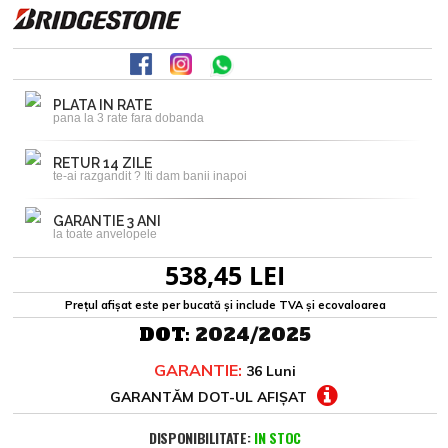
PLATA IN RATE
pana la 3 rate fara dobanda
RETUR 14 ZILE
te-ai razgandit ? Iti dam banii inapoi
GARANTIE 3 ANI
la toate anvelopele
538,45 LEI
Prețul afișat este per bucată și include TVA și ecovaloarea
DOT:
2024/2025
GARANTIE:
36 Luni
GARANTĂM DOT-UL AFIȘAT
DISPONIBILITATE:
IN STOC