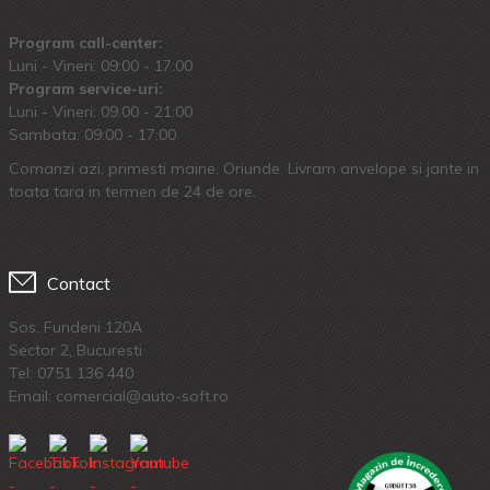
Program call-center:
Luni - Vineri: 09:00 - 17:00
Program service-uri:
Luni - Vineri: 09.00 - 21:00
Sambata: 09:00 - 17:00
Comanzi azi, primesti maine. Oriunde. Livram anvelope si jante in
toata tara in termen de 24 de ore.
Contact
Sos. Fundeni 120A
Sector 2, Bucuresti
Tel:
0751 136 440
Email: comercial@auto-soft.ro