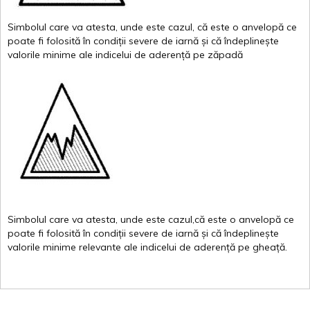
Simbolul
care
va
atesta
,
unde
este
cazul
,
că
este
o
anvelopă
ce
poate
fi
folosită
în
condiții
severe de
iarnă
și
că
îndeplinește
valor
i
le
minime
ale
indicelui
de
aderență
pe
zăpadă
Simbolul
care
va
atesta
,
unde
este
cazul,că
este
o
anvelopă
ce
poate
fi
folosită
în
condiții
severe de
iarnă
și
că
îndeplinește
valorile
minime
relevante
ale
indicelui
de
aderență
pe
gheață
.