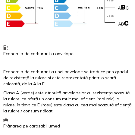
Economia de carburant
a
anvelopei
Economia de carburant a
unei
anvelope
se traduce
prin
gradul
de
rezistență
la
rulare
și
este
reprezentată
printr
-o
scară
colorată
, de la
A
la
E
.
Clasa
A
(
verde
)
este
atribuită
anvelopelor
cu
rezistența
scazută
la
rulare
,
ce
oferă
un
consum
mult
mai
eficient
(
mai
mic) la
rulare
,
în
timp
ce
E
(
roșu
)
este
clasa
cu
cea
mai
scazută
eficiență
la
rulare
/
consum
ridicat
.
Frânarea
pe
carosabil
umed