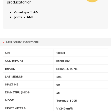
producătorilor.
Anvelope
3 ANI
Jante
2 ANI
Mai multe informatii
CAI
10873
COD IMPORT
bf201102
BRAND
BRIDGESTONE
LATIME (MM)
195
INALTIME
60
DIAMETRU (INCH)
15
MODEL
Turanza T005
INDICE VITEZA
V (240km/h)