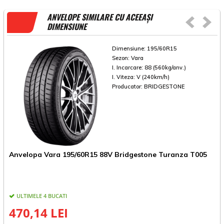
ANVELOPE SIMILARE CU ACEEAȘI
DIMENSIUNE
Dimensiune:
195/60R15
Sezon:
Vara
I. Incarcare:
88 (560kg/anv.)
I. Viteza:
V (240km/h)
Producator:
BRIDGESTONE
Anvelopa Vara 195/60R15 88V Bridgestone Turanza T005
A
ULTIMELE 4 BUCATI
470,14 LEI