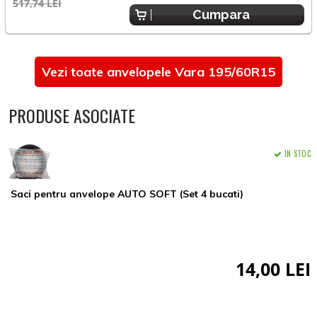
517,74 LEI
5
Cumpara
Vezi toate anvelopele Vara 195/60R15
PRODUSE ASOCIATE
IN STOC
Saci pentru anvelope AUTO SOFT (Set 4 bucati)
14,00 LEI