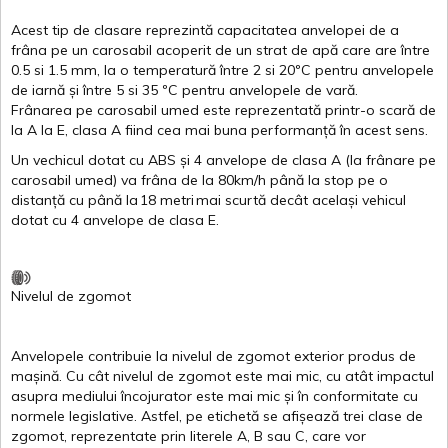
Acest
tip de
clasare
reprezintă
capacitatea
anvelopei
de a
frâna
pe un
carosabil
acoperit
de un
strat
de
apă
care are
între
0.5
si
1.5 mm, la o
temperatură
între
2
si
20ºC
pentru
anvelopele
de
iarnă
și
între
5
si
35 ºC
pentru
anvelopele
de
vară
.
Frânarea
pe
carosabil
umed
este
reprezentată
printr
-o
scară
de
la
A
la
E
,
clasa
A
fiind
cea
mai
buna
performanță
în
acest
sens.
Un
vechicul
dotat
cu ABS
și
4
anvelope
de
clasa
A
(la
frânare
pe
carosabil
umed
)
va
frâna
de la 80km/h
până
la stop pe o
distanță
cu
până
la
18
metri
mai
scurtă
decât
același
vehicul
dotat
cu 4
anvelope
de
clasa
E
.
Nivelul
de
zgomot
Anvelopele
contribuie
la
nivelul
de
zgomot
exterior
produs
de
mașină
. Cu
cât
nivelul
de
zgomot
este
mai
mic, cu
atât
impactul
asupra
mediului
încojurator
este
mai
mic
și
în
conformitate
cu
normele
legislative.
Astfel
, pe
etichetă
se
afișează
trei
clase
de
zgomot
,
reprezentate
prin
literele
A
,
B
sau
C
, care
vor