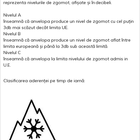
reprezenta
nivelurile
de
zgomot
,
afișate
și
în
decibeli
.
Nivelul
A
înseamnă
că
anvelopa
produce un
nivel
de
zgomot
cu
cel
puțin
3db
mai
scăzut
decât
limita
UE.
Nivelul
B
înseamnă
că
anvelopa
produce un
nivel
de
zgomot
aflat
între
limita
europeană
și
până
la 3db sub
această
limită
.
Nivelul
C
înseamnă
că
anvelopa
la
limita
nivelului
de
zgomot
admis in
U.E.
Clasificarea
aderenței
pe
timp
de
iarnă
: