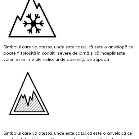
Simbolul
care
va
atesta
,
unde
este
cazul
,
că
este
o
anvelopă
ce
poate
fi
folosită
în
condiții
severe de
iarnă
și
că
îndeplinește
valor
i
le
minime
ale
indicelui
de
aderență
pe
zăpadă
Simbolul
care
va
atesta
,
unde
este
cazul,că
este
o
anvelopă
ce