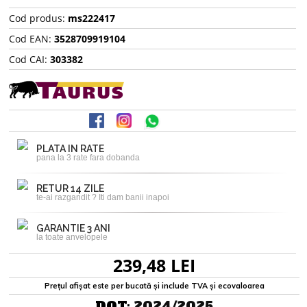
Cod produs:
ms222417
Cod EAN:
3528709919104
Cod CAI:
303382
PLATA IN RATE
pana la 3 rate fara dobanda
RETUR 14 ZILE
te-ai razgandit ? Iti dam banii inapoi
GARANTIE 3 ANI
la toate anvelopele
239,48 LEI
Prețul afișat este per bucată și include TVA și ecovaloarea
DOT:
2024/2025