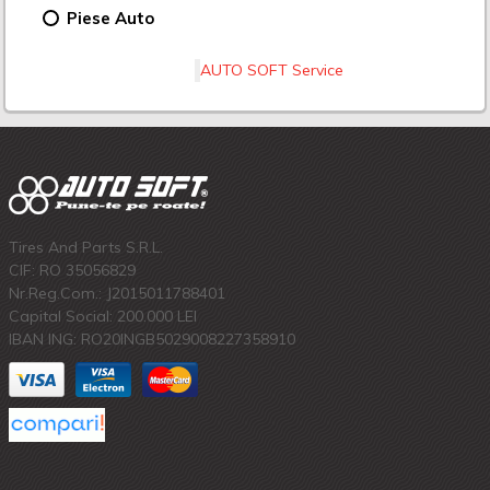
Piese Auto
AUTO SOFT Service
Tires And Parts S.R.L.
CIF: RO 35056829
Nr.Reg.Com.: J2015011788401
Capital Social: 200.000 LEI
IBAN ING: RO20INGB5029008227358910