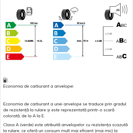
Economia de carburant
a
anvelopei
Economia de carburant a
unei
anvelope
se traduce
prin
gradul
de
rezistență
la
rulare
și
este
reprezentată
printr
-o
scară
colorată
, de la
A
la
E
.
Clasa
A
(
verde
)
este
atribuită
anvelopelor
cu
rezistența
scazută
la
rulare
,
ce
oferă
un
consum
mult
mai
eficient
(
mai
mic) la