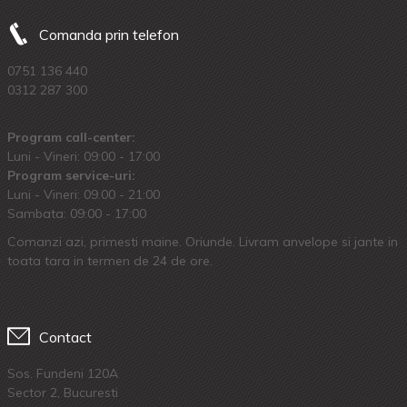
Comanda prin telefon
0751 136 440
0312 287 300
Program call-center:
Luni - Vineri: 09:00 - 17:00
Program service-uri:
Luni - Vineri: 09.00 - 21:00
Sambata: 09:00 - 17:00
Comanzi azi, primesti maine. Oriunde. Livram anvelope si jante in
toata tara in termen de 24 de ore.
Contact
Sos. Fundeni 120A
Sector 2, Bucuresti