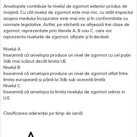
Anvelopele
contribuie
la
nivelul
de
zgomot
exterior
produs
de
mașină
. Cu
cât
nivelul
de
zgomot
este
mai
mic, cu
atât
impactul
asupra
mediului
încojurator
este
mai
mic
și
în
conformitate
cu
normele
legislative.
Astfel
, pe
etichetă
se
afișează
trei
clase
de
zgomot
,
reprezentate
prin
literele
A
,
B
sau
C
, care
vor
reprezenta
nivelurile
de
zgomot
,
afișate
și
în
decibeli
.
Nivelul
A
înseamnă
că
anvelopa
produce un
nivel
de
zgomot
cu
cel
puțin
3db
mai
scăzut
decât
limita
UE.
Nivelul
B
înseamnă
că
anvelopa
produce un
nivel
de
zgomot
aflat
între
limita
europeană
și
până
la 3db sub
această
limită
.
Nivelul
C
înseamnă
că
anvelopa
la
limita
nivelului
de
zgomot
admis in
U.E.
Clasificarea
aderenței
pe
timp
de
iarnă
: