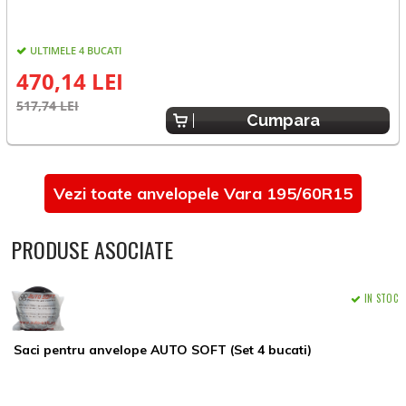
ULTIMELE 4 BUCATI
470,14 LEI
517,74 LEI
5
Cumpara
Vezi toate anvelopele Vara 195/60R15
PRODUSE ASOCIATE
IN STOC
Saci pentru anvelope AUTO SOFT (Set 4 bucati)