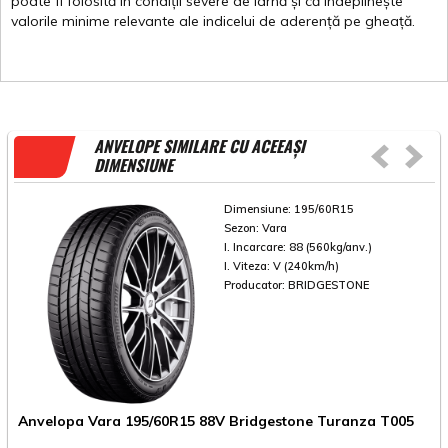
poate
fi
folosită
în
condiții
severe de
iarnă
și
că
îndeplinește
valorile
minime
relevante
ale
indicelui
de
aderență
pe
gheață
.
ANVELOPE SIMILARE CU ACEEAȘI
DIMENSIUNE
Dimensiune:
195/60R15
Sezon:
Vara
I. Incarcare:
88 (560kg/anv.)
I. Viteza:
V (240km/h)
Producator:
BRIDGESTONE
Anvelopa Vara 195/60R15 88V Bridgestone Turanza T005
A