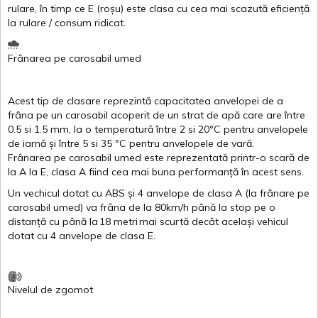
rulare
,
în
timp
ce
E
(
roșu
)
este
clasa
cu
cea
mai
scazută
eficiență
la
rulare
/
consum
ridicat
.
Frânarea
pe
carosabil
umed
Acest
tip de
clasare
reprezintă
capacitatea
anvelopei
de a
frâna
pe un
carosabil
acoperit
de un
strat
de
apă
care are
între
0.5
si
1.5 mm, la o
temperatură
între
2
si
20ºC
pentru
anvelopele
de
iarnă
și
între
5
si
35 ºC
pentru
anvelopele
de
vară
.
Frânarea
pe
carosabil
umed
este
reprezentată
printr
-o
scară
de
la
A
la
E
,
clasa
A
fiind
cea
mai
buna
performanță
în
acest
sens.
Un
vechicul
dotat
cu ABS
și
4
anvelope
de
clasa
A
(la
frânare
pe
carosabil
umed
)
va
frâna
de la 80km/h
până
la stop pe o
distanță
cu
până
la
18
metri
mai
scurtă
decât
același
vehicul
dotat
cu 4
anvelope
de
clasa
E
.
Nivelul
de
zgomot