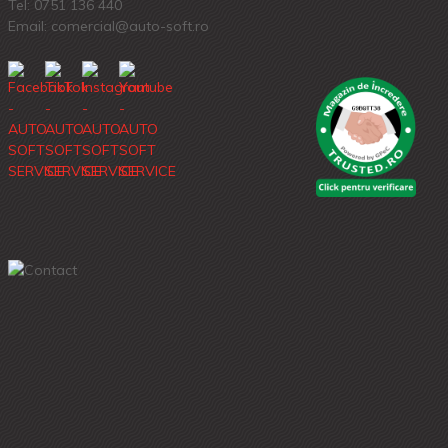
Tel:
0751 136 440
Email: comercial@auto-soft.ro