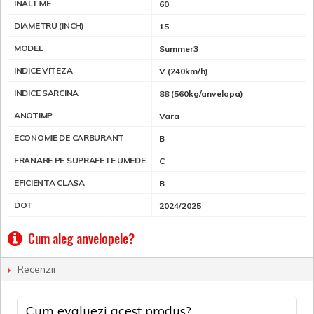
INALTIME
60
DIAMETRU (INCH)
15
MODEL
Summer3
INDICE VITEZA
V (240km/h)
INDICE SARCINA
88 (560kg/anvelopa)
ANOTIMP
Vara
ECONOMIE DE CARBURANT
B
FRANARE PE SUPRAFETE UMEDE
C
EFICIENTA CLASA
B
DOT
2024/2025
Cum aleg anvelopele?
Recenzii
Cum evaluezi acest produs?