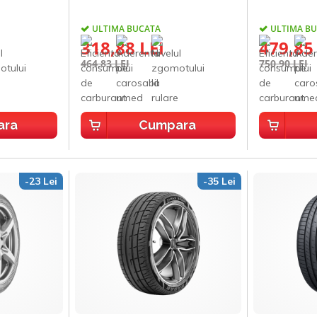
ULTIMA BUCATA
ULTIMA B
318,88 LEI
479,85
464,83 LEI
750,90 LEI
ara
Cumpara
-23 Lei
-35 Lei