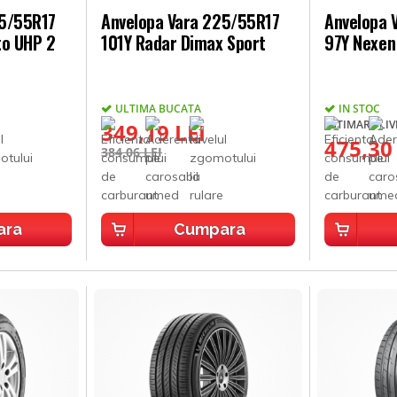
25/55R17
Anvelopa Vara 225/55R17
Anvelopa 
to UHP 2
101Y Radar Dimax Sport
97Y Nexen
ULTIMA BUCATA
IN STOC
ESTIMARE LIVR
349,19 LEI
475,30
384,06 LEI
ara
Cumpara