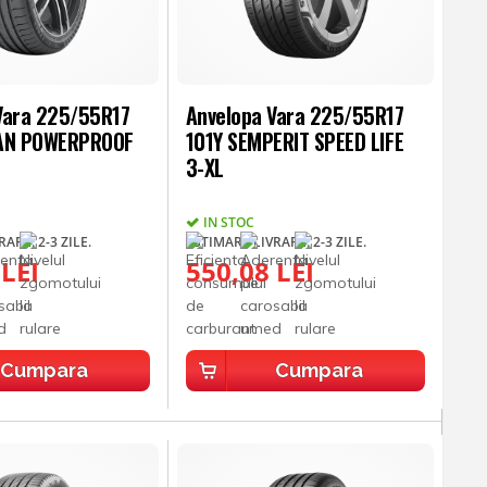
Vara 225/55R17
Anvelopa Vara 225/55R17
IAN POWERPROOF
101Y SEMPERIT SPEED LIFE
3-XL
IN STOC
ARE: 2-3 ZILE.
ESTIMARE LIVRARE: 2-3 ZILE.
 LEI
550,08 LEI
Cumpara
Cumpara