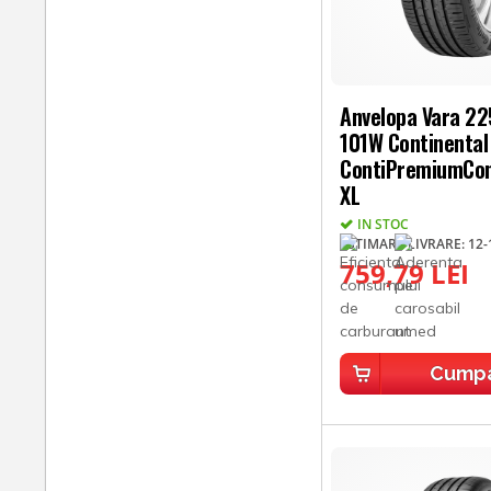
Anvelopa Vara 2
101W Continental
ContiPremiumCon
XL
IN STOC
ESTIMARE LIVRARE: 12-1
759,79 LEI
Cump