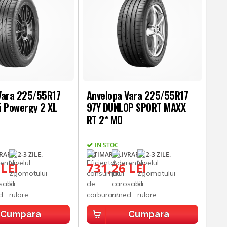
Vara 225/55R17
Anvelopa Vara 225/55R17
li Powergy 2 XL
97Y DUNLOP SPORT MAXX
RT 2* MO
IN STOC
ARE: 2-3 ZILE.
ESTIMARE LIVRARE: 2-3 ZILE.
 LEI
731,26 LEI
Cumpara
Cumpara