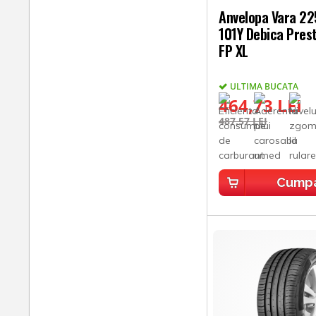
Anvelopa Vara 2
101Y Debica Pres
FP XL
ULTIMA BUCATA
464,73 LEI
487,57 LEI
Cump