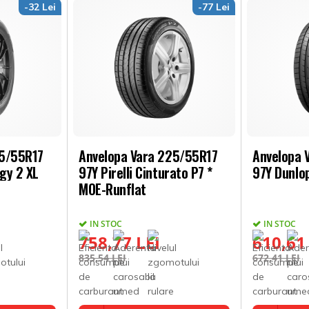
-32 Lei
-77 Lei
25/55R17
Anvelopa Vara 225/55R17
Anvelopa 
rgy 2 XL
97Y Pirelli Cinturato P7 *
97Y Dunlo
MOE-Runflat
IN STOC
IN STOC
758,77 LEI
610,61
835,54 LEI
672,41 LEI