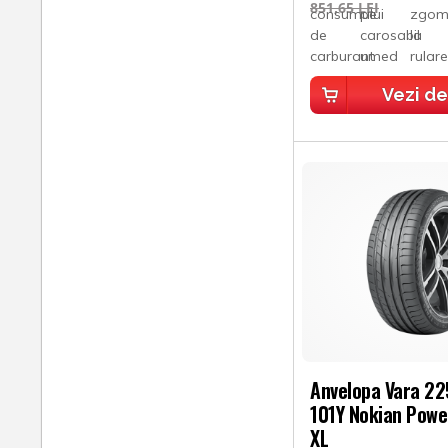
851,65 LEI
Vezi de
Anvelopa Vara 2
101Y Nokian Powe
XL