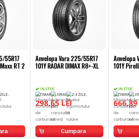
25/55R17
Anvelopa Vara 225/55R17
Anvelopa 
 Maxx RT 2
101Y RADAR DIMAX R8+-XL
101Y Pirel
IN STOC
IN STOC
ZILE.
ESTIMARE LIVRARE: 2-3 ZILE.
ESTIMARE LIVR
298,65 LEI
666,89
ara
Cumpara