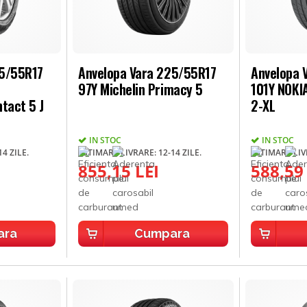
25/55R17
Anvelopa Vara 225/55R17
Anvelopa 
97Y Michelin Primacy 5
101Y NOK
tact 5 J
2-XL
IN STOC
IN STOC
4 ZILE.
ESTIMARE LIVRARE: 12-14 ZILE.
ESTIMARE LIVR
855,15 LEI
588,59
ara
Cumpara