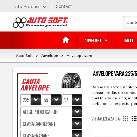
Contact
Info Produse
ANVELOPE
JANTE
Auto Soft
>
Anvelope
>
Anvelope vara
ANVELOPE VARA 225/
CAUTA
ANVELOPE
Defineste sezonul cald pr
consum redus de combustib
tipul tau de masina, iar
carburant si respectul pe
VIZUALIZEAZA CA