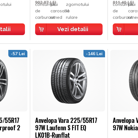
902,87 LEI
811,40 LEI
talii
Vezi detalii
-57 Lei
-146 Lei
25/55R17
Anvelopa Vara 225/55R17
Anvelopa 
rproof 2
97W Laufenn S FIT EQ
97W Nokia
LK01B-Runflat