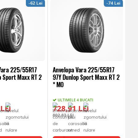
-62 Lei
-74 Lei
Vara 225/55R17
Anvelopa Vara 225/55R17
p Sport Maxx RT 2
97Y Dunlop Sport Maxx RT 2
* MO
ULTIMELE 4 BUCATI
 LEI
728,91 LEI
802,83 LEI