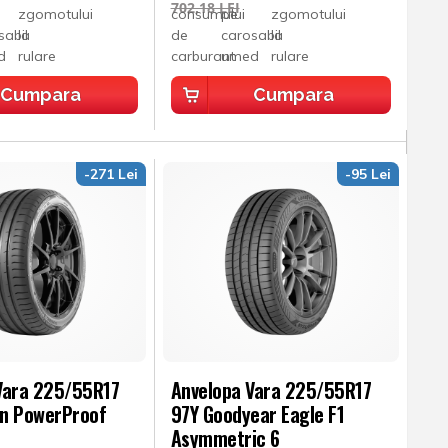
702,18 LEI
Cumpara
Cumpara
-271 Lei
-95 Lei
Vara 225/55R17
Anvelopa Vara 225/55R17
n PowerProof
97Y Goodyear Eagle F1
Asymmetric 6