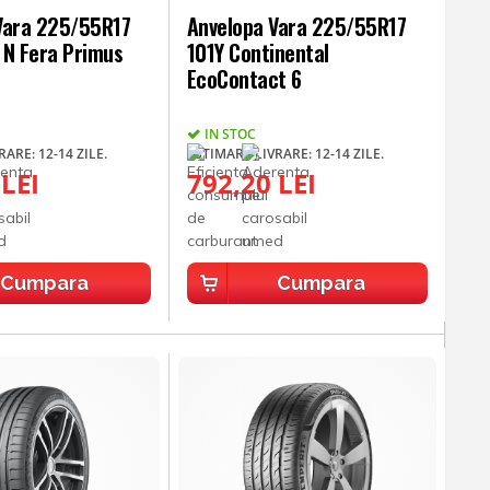
Vara 225/55R17
Anvelopa Vara 225/55R17
 N Fera Primus
101Y Continental
EcoContact 6
IN STOC
ARE: 12-14 ZILE.
ESTIMARE LIVRARE: 12-14 ZILE.
 LEI
792,20 LEI
Cumpara
Cumpara