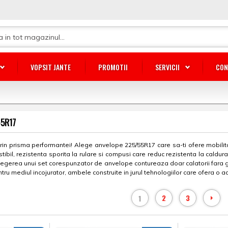
VOPSIT JANTE
PROMOTII
SERVICII
CON
55R17
in prisma performantei! Alege anvelope 225/55R17 care sa-ti ofere mobilitat
il, rezistenta sporita la rulare si compusi care reduc rezistenta la caldura
 alegerea unui set corespunzator de anvelope contureaza doar calatorii fara
ntru mediul incojurator, ambele construite in jurul tehnologiilor care ofera o
2
3
1