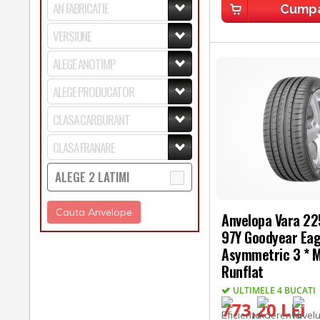
Cump
ALEGE 2 LATIMI
Cauta Anvelope
Anvelopa Vara 2
97Y Goodyear Eag
Asymmetric 3 * 
Runflat
ULTIMELE 4 BUCATI
773,20 LEI