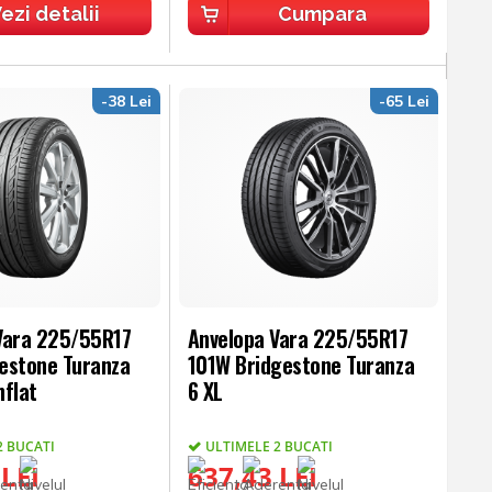
ezi detalii
Cumpara
-38 Lei
-65 Lei
Vara 225/55R17
Anvelopa Vara 225/55R17
estone Turanza
101W Bridgestone Turanza
nflat
6 XL
2 BUCATI
ULTIMELE 2 BUCATI
 LEI
637,43 LEI