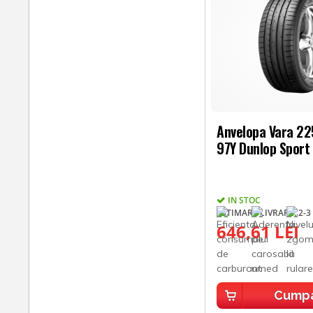
Anvelopa Vara 2
97Y Dunlop Sport
IN STOC
ESTIMARE LIVRARE: 2-3 
646,61 LEI
Cump