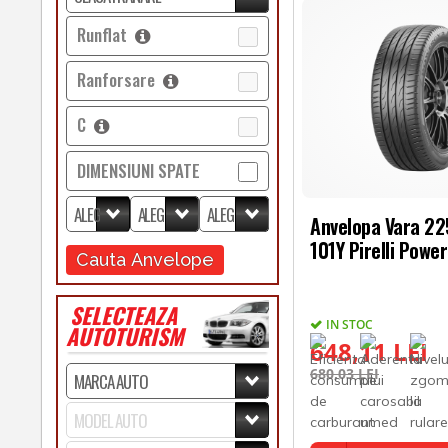
Runflat
Ranforsare
C
DIMENSIUNI SPATE
Anvelopa Vara 2
101Y Pirelli Powe
Cauta Anvelope
SELECTEAZA
IN STOC
AUTOTURISM
648,11 LEI
680,03 LEI