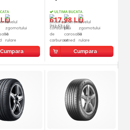
UCATA
ULTIMA BUCATA
 LEI
617,98 LEI
712,57 LEI
Cumpara
Cumpara