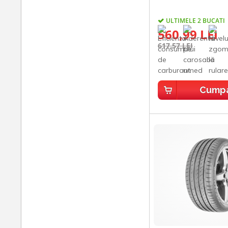
ULTIMELE 2 BUCATI
560,99 LEI
617,57 LEI
Cump