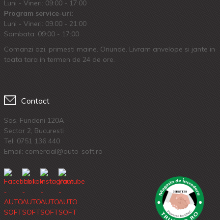
Luni - Vineri: 09:00 - 17:00
Program service-uri:
Luni - Vineri: 09.00 - 21:00
Sambata: 09:00 - 17:00
Comanzi azi, primesti maine. Oriunde. Livram anvelope si jante in
toata tara in termen de 24 de ore.
Contact
Sos. Fundeni 120A
Sector 2, Bucuresti
Tel:
0751 136 440
Email: comercial@auto-soft.ro