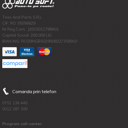
Tires And Parts S.R.L.
CIF: RO 35056829
Nr.Reg.Com.: J2015011788401
Capital Social: 200.000 LEI
IBAN ING: RO20INGB5029008227358910
Comanda prin telefon
0751 136 440
0312 287 300
Program call-center: