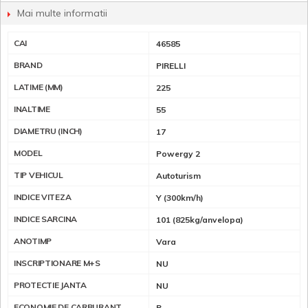
Mai multe informatii
CAI
46585
BRAND
PIRELLI
LATIME (MM)
225
INALTIME
55
DIAMETRU (INCH)
17
MODEL
Powergy 2
TIP VEHICUL
Autoturism
INDICE VITEZA
Y (300km/h)
INDICE SARCINA
101 (825kg/anvelopa)
ANOTIMP
Vara
INSCRIPTIONARE M+S
NU
PROTECTIE JANTA
NU
ECONOMIE DE CARBURANT
B