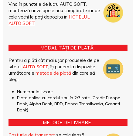
Vino în punctele de lucru AUTO SOFT,
montează anvelopele nou cumpărate iar pe
cele vechi le poți depozita în
HOTELUL
AUTO SOFT
MODALITĂȚI DE PLATĂ
Pentru a plăti cât mai ușor produsele de pe
site-ul
, îți punem la dispoziție
AUTO SOFT
următoarele
metode de plată
din care să
alegi:
Numerar la livrare
Plata online cu cardul sau în 2/3 rate (Credit Europe
Bank, Alpha Bank, BRD, Banca Transilvania, Garanti
Bank)
METODE DE LIVRARE
Costurile de transport
se calculează