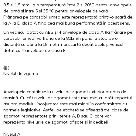
0.5
si
1.5 mm, la o
temperatură
între
2
si
20ºC
pentru
anvelopele
de
iarnă
și
între
5
si
35 ºC
pentru
anvelopele
de
vară
.
Frânarea
pe
carosabil
umed
este
reprezentată
printr
-o
scară
de
la
A
la
E
,
clasa
A
fiind
cea
mai
buna
performanță
în
acest
sens.
Un
vechicul
dotat
cu ABS
și
4
anvelope
de
clasa
A
(la
frânare
pe
carosabil
umed
)
va
frâna
de la 80km/h
până
la stop pe o
distanță
cu
până
la
18
metri
mai
scurtă
decât
același
vehicul
dotat
cu 4
anvelope
de
clasa
E
.
Nivelul
de
zgomot
Anvelopele
contribuie
la
nivelul
de
zgomot
exterior
produs
de
mașină
. Cu
cât
nivelul
de
zgomot
este
mai
mic, cu
atât
impactul
asupra
mediului
încojurator
este
mai
mic
și
în
conformitate
cu
normele
legislative.
Astfel
, pe
etichetă
se
afișează
trei
clase
de
zgomot
,
reprezentate
prin
literele
A
,
B
sau
C
, care
vor
reprezenta
nivelurile
de
zgomot
,
afișate
și
în
decibeli
.
Nivelul
A