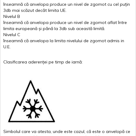
înseamnă
că
anvelopa
produce un
nivel
de
zgomot
cu
cel
puțin
3db
mai
scăzut
decât
limita
UE.
Nivelul
B
înseamnă
că
anvelopa
produce un
nivel
de
zgomot
aflat
între
limita
europeană
și
până
la 3db sub
această
limită
.
Nivelul
C
înseamnă
că
anvelopa
la
limita
nivelului
de
zgomot
admis in
U.E.
Clasificarea
aderenței
pe
timp
de
iarnă
:
Simbolul
care
va
atesta
,
unde
este
cazul
,
că
este
o
anvelopă
ce