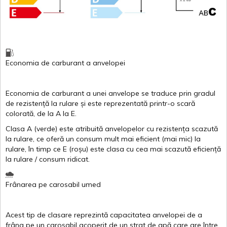
Economia de carburant
a
anvelopei
Economia de carburant a
unei
anvelope
se traduce
prin
gradul
de
rezistență
la
rulare
și
este
reprezentată
printr
-o
scară
colorată
, de la
A
la
E
.
Clasa
A
(
verde
)
este
atribuită
anvelopelor
cu
rezistența
scazută
la
rulare
,
ce
oferă
un
consum
mult
mai
eficient
(
mai
mic) la
rulare
,
în
timp
ce
E
(
roșu
)
este
clasa
cu
cea
mai
scazută
eficiență
la
rulare
/
consum
ridicat
.
Frânarea
pe
carosabil
umed
Acest
tip de
clasare
reprezintă
capacitatea
anvelopei
de a
frâna
pe un
carosabil
acoperit
de un
strat
de
apă
care are
între