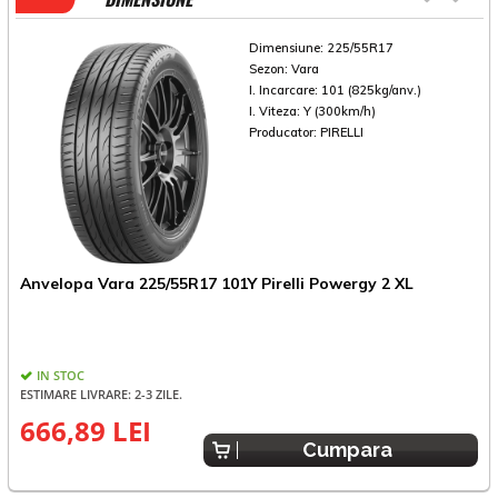
Dimensiune:
225/55R17
Sezon:
Vara
I. Incarcare:
101 (825kg/anv.)
I. Viteza:
Y (300km/h)
Producator:
PIRELLI
A
Anvelopa Vara 225/55R17 101Y Pirelli Powergy 2 XL
R
IN STOC
ESTIMARE LIVRARE: 2-3 ZILE.
666,89 LEI
8
Cumpara