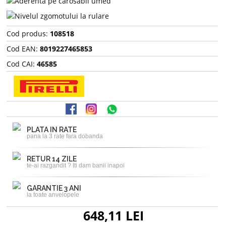
Cod produs:
108518
Cod EAN:
8019227465853
Cod CAI:
46585
PLATA IN RATE
pana la 3 rate fara dobanda
RETUR 14 ZILE
te-ai razgandit ? Iti dam banii inapoi
GARANTIE 3 ANI
la toate anvelopele
648,11 LEI