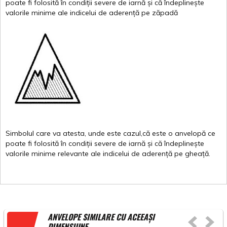
poate
fi
folosită
în
condiții
severe de
iarnă
și
că
îndeplinește
valor
i
le
minime
ale
indicelui
de
aderență
pe
zăpadă
Simbolul
care
va
atesta
,
unde
este
cazul,că
este
o
anvelopă
ce
poate
fi
folosită
în
condiții
severe de
iarnă
și
că
îndeplinește
valorile
minime
relevante
ale
indicelui
de
aderență
pe
gheață
.
ANVELOPE SIMILARE CU ACEEAȘI
DIMENSIUNE