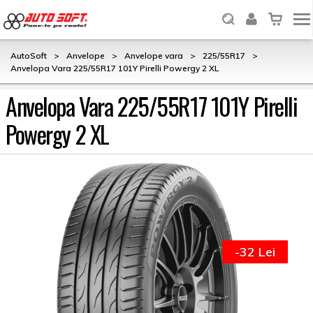
AutoSoft
>
Anvelope
>
Anvelope vara
>
225/55R17
>
Anvelopa Vara 225/55R17 101Y Pirelli Powergy 2 XL
Anvelopa Vara 225/55R17 101Y Pirelli
Powergy 2 XL
-32 Lei