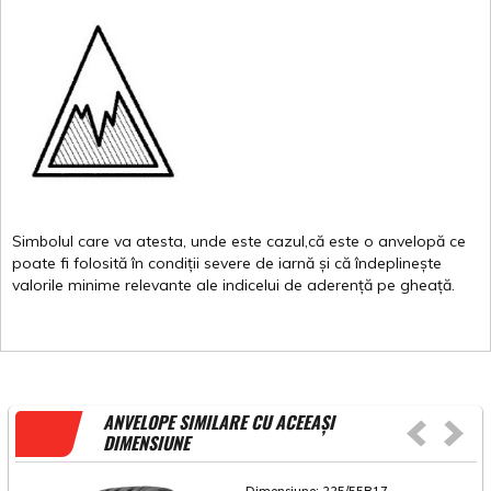
Simbolul
care
va
atesta
,
unde
este
cazul,că
este
o
anvelopă
ce
poate
fi
folosită
în
condiții
severe de
iarnă
și
că
îndeplinește
valorile
minime
relevante
ale
indicelui
de
aderență
pe
gheață
.
ANVELOPE SIMILARE CU ACEEAȘI
DIMENSIUNE