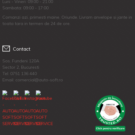
Luni - Vineri: 09.00 - 21:00
Sambata: 09:00 - 17:00
Comanzi azi, primesti maine. Oriunde. Livram anvelope si jante in
toata tara in termen de 24 de ore.
Contact
Sos. Fundeni 120A
Sector 2, Bucuresti
Tel:
0751 136 440
Email: comercial@auto-soft.ro