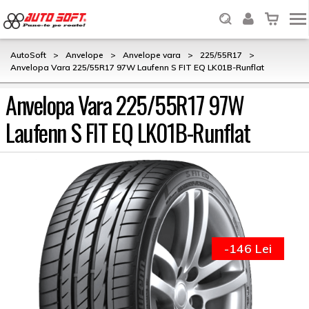
AutoSoft
>
Anvelope
>
Anvelope vara
>
225/55R17
>
Anvelopa Vara 225/55R17 97W Laufenn S FIT EQ LK01B-Runflat
Anvelopa Vara 225/55R17 97W
Laufenn S FIT EQ LK01B-Runflat
-146 Lei