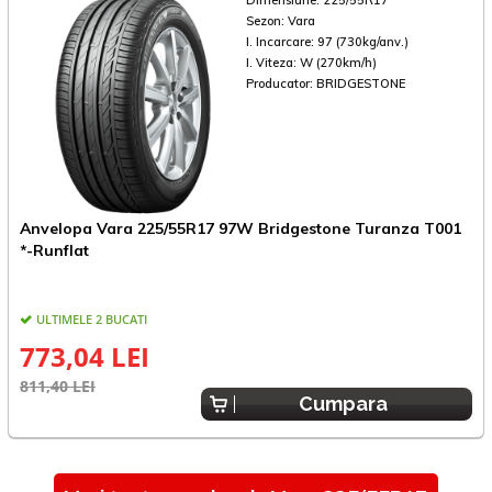
Dimensiune:
225/55R17
Sezon:
Vara
I. Incarcare:
97 (730kg/anv.)
I. Viteza:
W (270km/h)
Producator:
BRIDGESTONE
Anvelopa Vara 225/55R17 97W Bridgestone Turanza T001
A
*-Runflat
ULTIMELE 2 BUCATI
773,04 LEI
811,40 LEI
7
Cumpara