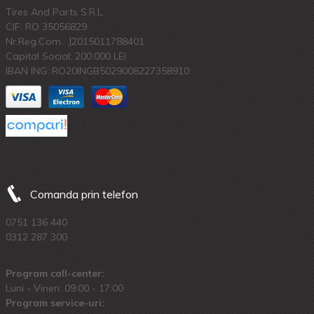
Tires And Parts S.R.L.
CIF: RO 35056829
Nr.Reg.Com.: J2015011788401
Capital Social: 200.000 LEI
IBAN ING: RO20INGB5029008227358910
Comanda prin telefon
0751 136 440
0312 287 300
Program call-center:
Luni - Vineri: 09:00 - 17:00
Program service-uri: