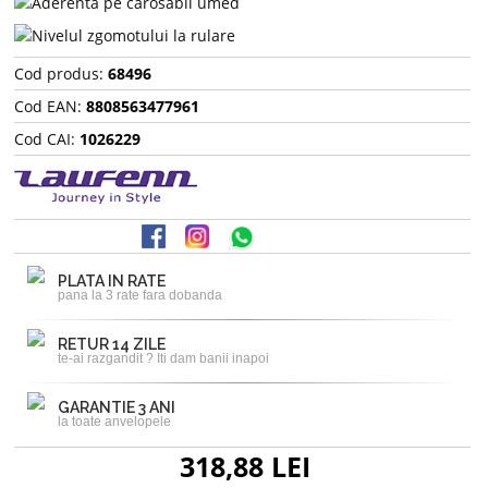
Cod produs:
68496
Cod EAN:
8808563477961
Cod CAI:
1026229
PLATA IN RATE
pana la 3 rate fara dobanda
RETUR 14 ZILE
te-ai razgandit ? Iti dam banii inapoi
GARANTIE 3 ANI
la toate anvelopele
318,88 LEI