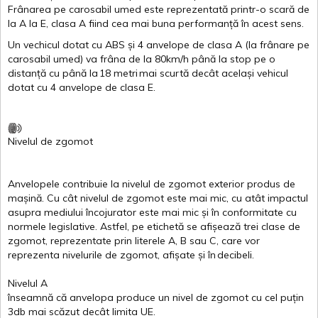
Frânarea
pe
carosabil
umed
este
reprezentată
printr
-o
scară
de
la
A
la
E
,
clasa
A
fiind
cea
mai
buna
performanță
în
acest
sens.
Un
vechicul
dotat
cu ABS
și
4
anvelope
de
clasa
A
(la
frânare
pe
carosabil
umed
)
va
frâna
de la 80km/h
până
la stop pe o
distanță
cu
până
la
18
metri
mai
scurtă
decât
același
vehicul
dotat
cu 4
anvelope
de
clasa
E
.
Nivelul
de
zgomot
Anvelopele
contribuie
la
nivelul
de
zgomot
exterior
produs
de
mașină
. Cu
cât
nivelul
de
zgomot
este
mai
mic, cu
atât
impactul
asupra
mediului
încojurator
este
mai
mic
și
în
conformitate
cu
normele
legislative.
Astfel
, pe
etichetă
se
afișează
trei
clase
de
zgomot
,
reprezentate
prin
literele
A
,
B
sau
C
, care
vor
reprezenta
nivelurile
de
zgomot
,
afișate
și
în
decibeli
.
Nivelul
A
înseamnă
că
anvelopa
produce un
nivel
de
zgomot
cu
cel
puțin
3db
mai
scăzut
decât
limita
UE.