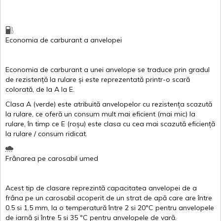
Economia de carburant
a
anvelopei
Economia de carburant a
unei
anvelope
se traduce
prin
gradul
de
rezistență
la
rulare
și
este
reprezentată
printr
-o
scară
colorată
, de la
A
la
E
.
Clasa
A
(
verde
)
este
atribuită
anvelopelor
cu
rezistența
scazută
la
rulare
,
ce
oferă
un
consum
mult
mai
eficient
(
mai
mic) la
rulare
,
în
timp
ce
E
(
roșu
)
este
clasa
cu
cea
mai
scazută
eficiență
la
rulare
/
consum
ridicat
.
Frânarea
pe
carosabil
umed
Acest
tip de
clasare
reprezintă
capacitatea
anvelopei
de a
frâna
pe un
carosabil
acoperit
de un
strat
de
apă
care are
între
0.5
si
1.5 mm, la o
temperatură
între
2
si
20ºC
pentru
anvelopele
de
iarnă
și
între
5
si
35 ºC
pentru
anvelopele
de
vară
.