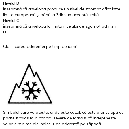
Nivelul
B
înseamnă
că
anvelopa
produce un
nivel
de
zgomot
aflat
între
limita
europeană
și
până
la 3db sub
această
limită
.
Nivelul
C
înseamnă
că
anvelopa
la
limita
nivelului
de
zgomot
admis in
U.E.
Clasificarea
aderenței
pe
timp
de
iarnă
:
Simbolul
care
va
atesta
,
unde
este
cazul
,
că
este
o
anvelopă
ce
poate
fi
folosită
în
condiții
severe de
iarnă
și
că
îndeplinește
valor
i
le
minime
ale
indicelui
de
aderență
pe
zăpadă