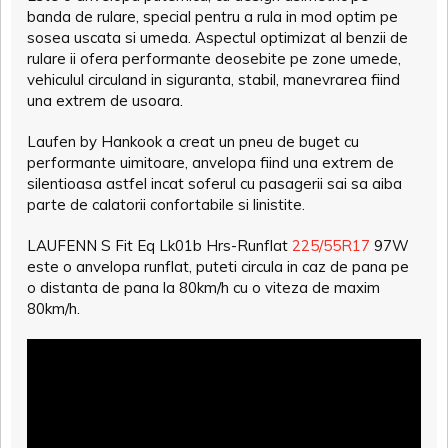
banda de rulare, special pentru a rula in mod optim pe
sosea uscata si umeda. Aspectul optimizat al benzii de
rulare ii ofera performante deosebite pe zone umede,
vehiculul circuland in siguranta, stabil, manevrarea fiind
una extrem de usoara.
Laufen by Hankook a creat un pneu de buget cu
performante uimitoare, anvelopa fiind una extrem de
silentioasa astfel incat soferul cu pasagerii sai sa aiba
parte de calatorii confortabile si linistite.
LAUFENN S Fit Eq Lk01b Hrs-Runflat
225/55R17
97W
este o anvelopa runflat, puteti circula in caz de pana pe
o distanta de pana la 80km/h cu o viteza de maxim
80km/h.