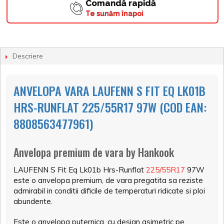
Comandă rapidă
Te sunăm înapoi
Descriere
ANVELOPA VARA LAUFENN S FIT EQ LK01B
HRS-RUNFLAT 225/55R17 97W (COD EAN:
8808563477961)
Anvelopa premium de vara by Hankook
LAUFENN S Fit Eq Lk01b Hrs-Runflat
225/55R17
97W
este o anvelopa premium, de vara pregatita sa reziste
admirabil in conditii dificile de temperaturi ridicate si ploi
abundente.
Este o anvelopa puternica, cu design asimetric pe