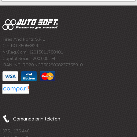
Tires And Parts S.R.L.
CIF: RO 35056829
Nr.Reg.Com.: J2015011788401
Capital Social: 200.000 LEI
IBAN ING: RO20INGB5029008227358910
Comanda prin telefon
0751 136 440