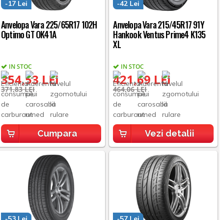
-17 Lei
-42 Lei
Anvelopa Vara 225/65R17 102H
Anvelopa Vara 215/45R17 91Y
Optimo GT OK41A
Hankook Ventus Prime4 K135
XL
IN STOC
IN STOC
354,53 LEI
421,69 LEI
371,83 LEI
464,06 LEI
Cumpara
Vezi detalii
-53 Lei
-57 Lei