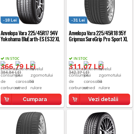
-18 Lei
-31 Lei
Anvelopa Vara 225/45R17 94V
Anvelopa Vara 225/45R18 95Y
Yokohama BluEarth-ES ES32 XL
Gripmax SureGrip Pro Sport XL
IN STOC
IN STOC
366,79 LEI
311,07 LEI
384,84 LEI
342,37 LEI
Cumpara
Vezi detalii