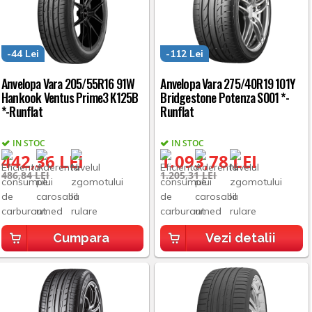
-44 Lei
-112 Lei
Anvelopa Vara 205/55R16 91W
Anvelopa Vara 275/40R19 101Y
Hankook Ventus Prime3 K125B
Bridgestone Potenza S001 *-
*-Runflat
Runflat
IN STOC
IN STOC
442,36 LEI
1.093,78 LEI
486,84 LEI
1.205,31 LEI
Cumpara
Vezi detalii