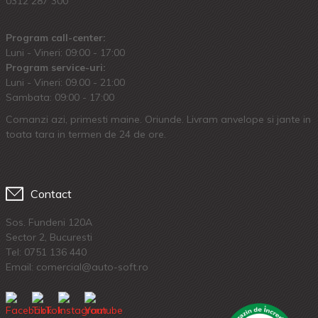
0312 287 300
Program call-center:
Luni - Vineri: 09:00 - 17:00
Program service-uri:
Luni - Vineri: 09.00 - 21:00
Sambata: 09:00 - 17:00
Comanzi azi, primesti maine. Oriunde. Livram anvelope si jante in
toata tara in termen de 24 de ore.
Contact
Sos. Fundeni 120A
Sector 2, Bucuresti
Tel:
0751 136 440
Email: comercial@auto-soft.ro