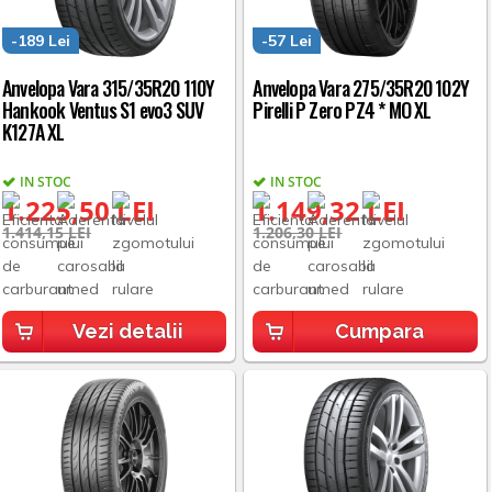
-189 Lei
-57 Lei
Anvelopa Vara 315/35R20 110Y
Anvelopa Vara 275/35R20 102Y
Hankook Ventus S1 evo3 SUV
Pirelli P Zero PZ4 * MO XL
K127A XL
IN STOC
IN STOC
1.225,50 LEI
1.149,32 LEI
1.414,15 LEI
1.206,30 LEI
Vezi detalii
Cumpara