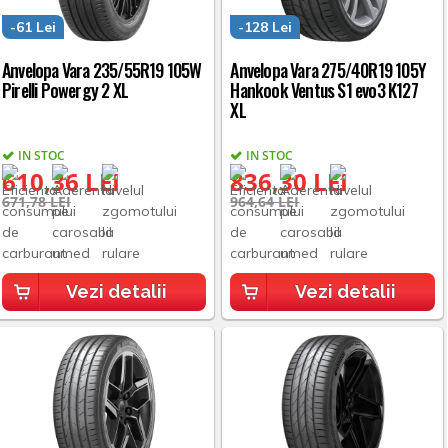
-61 Lei
-128 Lei
Anvelopa Vara 235/55R19 105W
Anvelopa Vara 275/40R19 105Y
Pirelli Powergy 2 XL
Hankook Ventus S1 evo3 K127
XL
IN STOC
IN STOC
610,36 LEI
836,30 LEI
671,78 LEI
964,64 LEI
Vezi detalii
Vezi detalii