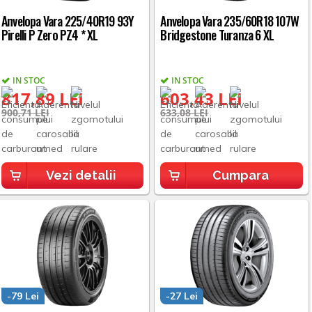
Anvelopa Vara 225/40R19 93Y
Anvelopa Vara 235/60R18 107W
Pirelli P Zero PZ4 * XL
Bridgestone Turanza 6 XL
IN STOC
IN STOC
817,89 LEI
603,43 LEI
900,71 LEI
633,08 LEI
Vezi detalii
Cumpara
-79 Lei
-27 Lei