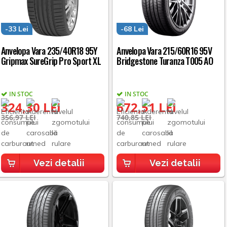
-33 Lei
-68 Lei
Anvelopa Vara 235/40R18 95Y
Anvelopa Vara 215/60R16 95V
Gripmax SureGrip Pro Sport XL
Bridgestone Turanza T005 AO
IN STOC
IN STOC
324,30 LEI
672,51 LEI
356,97 LEI
740,85 LEI
Vezi detalii
Vezi detalii