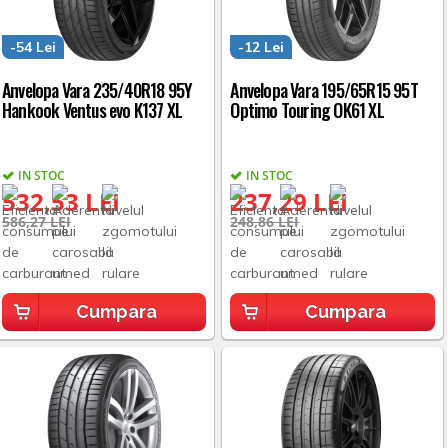
-54 Lei
-12 Lei
Anvelopa Vara 235/40R18 95Y
Anvelopa Vara 195/65R15 95T
Hankook Ventus evo K137 XL
Optimo Touring OK61 XL
IN STOC
IN STOC
532,53 LEI
237,29 LEI
586,27 LEI
248,86 LEI
Cumpara
Cumpara