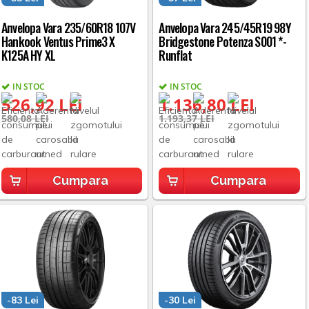
Anvelopa Vara 235/60R18 107V
Anvelopa Vara 245/45R19 98Y
Hankook Ventus Prime3 X
Bridgestone Potenza S001 *-
K125A HY XL
Runflat
IN STOC
IN STOC
526,92 LEI
1.136,80 LEI
580,08 LEI
1.193,37 LEI
Cumpara
Cumpara
-83 Lei
-30 Lei