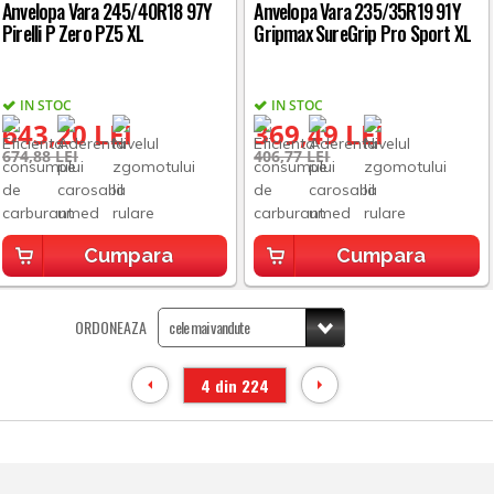
Anvelopa Vara 245/40R18 97Y
Anvelopa Vara 235/35R19 91Y
Pirelli P Zero PZ5 XL
Gripmax SureGrip Pro Sport XL
IN STOC
IN STOC
643,20 LEI
369,49 LEI
674,88 LEI
406,77 LEI
Cumpara
Cumpara
ORDONEAZA
4 din 224