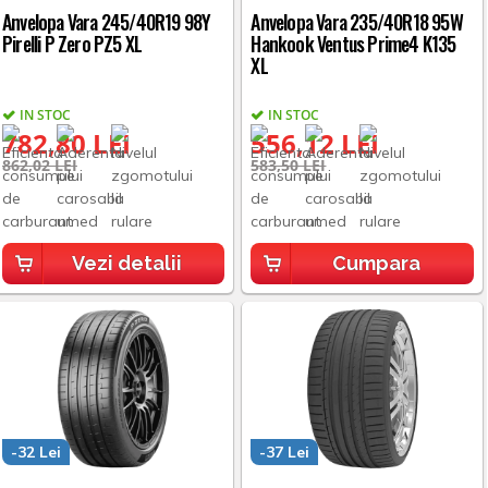
Anvelopa Vara 245/40R19 98Y
Anvelopa Vara 235/40R18 95W
Pirelli P Zero PZ5 XL
Hankook Ventus Prime4 K135
XL
IN STOC
IN STOC
782,80 LEI
556,12 LEI
862,02 LEI
583,50 LEI
Vezi detalii
Cumpara
-32 Lei
-37 Lei