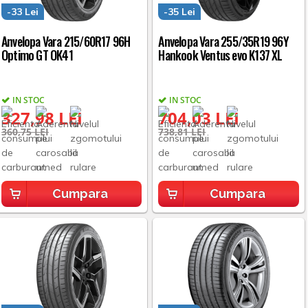
-33 Lei
-35 Lei
Anvelopa Vara 215/60R17 96H
Anvelopa Vara 255/35R19 96Y
Optimo GT OK41
Hankook Ventus evo K137 XL
IN STOC
IN STOC
327,98 LEI
704,03 LEI
360,75 LEI
738,81 LEI
Cumpara
Cumpara