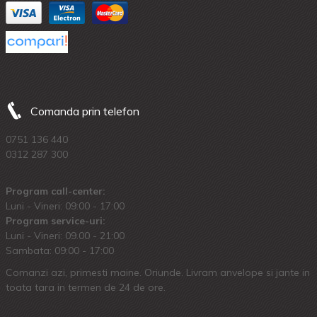
Comanda prin telefon
0751 136 440
0312 287 300
Program call-center:
Luni - Vineri: 09:00 - 17:00
Program service-uri:
Luni - Vineri: 09.00 - 21:00
Sambata: 09:00 - 17:00
Comanzi azi, primesti maine. Oriunde. Livram anvelope si jante in
toata tara in termen de 24 de ore.