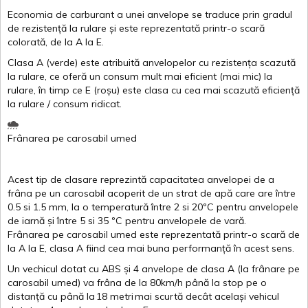
Economia de carburant a
unei
anvelope
se traduce
prin
gradul
de
rezistență
la
rulare
și
este
reprezentată
printr
-o
scară
colorată
, de la
A
la
E
.
Clasa
A
(
verde
)
este
atribuită
anvelopelor
cu
rezistența
scazută
la
rulare
,
ce
oferă
un
consum
mult
mai
eficient
(
mai
mic) la
rulare
,
în
timp
ce
E
(
roșu
)
este
clasa
cu
cea
mai
scazută
eficiență
la
rulare
/
consum
ridicat
.
Frânarea
pe
carosabil
umed
Acest
tip de
clasare
reprezintă
capacitatea
anvelopei
de a
frâna
pe un
carosabil
acoperit
de un
strat
de
apă
care are
între
0.5
si
1.5 mm, la o
temperatură
între
2
si
20ºC
pentru
anvelopele
de
iarnă
și
între
5
si
35 ºC
pentru
anvelopele
de
vară
.
Frânarea
pe
carosabil
umed
este
reprezentată
printr
-o
scară
de
la
A
la
E
,
clasa
A
fiind
cea
mai
buna
performanță
în
acest
sens.
Un
vechicul
dotat
cu ABS
și
4
anvelope
de
clasa
A
(la
frânare
pe
carosabil
umed
)
va
frâna
de la 80km/h
până
la stop pe o
distanță
cu
până
la
18
metri
mai
scurtă
decât
același
vehicul