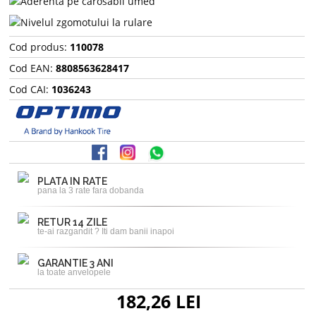
Cod produs:
110078
Cod EAN:
8808563628417
Cod CAI:
1036243
PLATA IN RATE
pana la 3 rate fara dobanda
RETUR 14 ZILE
te-ai razgandit ? Iti dam banii inapoi
GARANTIE 3 ANI
la toate anvelopele
182,26 LEI