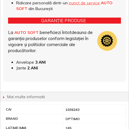
Ridicare personală dintr-un
punct de service
AUTO
SOFT
din București
GARANȚIE PRODUSE
La
beneficiezi întotdeauna de
AUTO SOFT
garanția produselor conform legislației în
vigoare și politicilor comerciale ale
producătorilor.
Anvelope
3 ANI
Jante
2 ANI
Mai multe informatii
CAI
1036243
BRAND
OPTIMO
LATIME (MM)
165