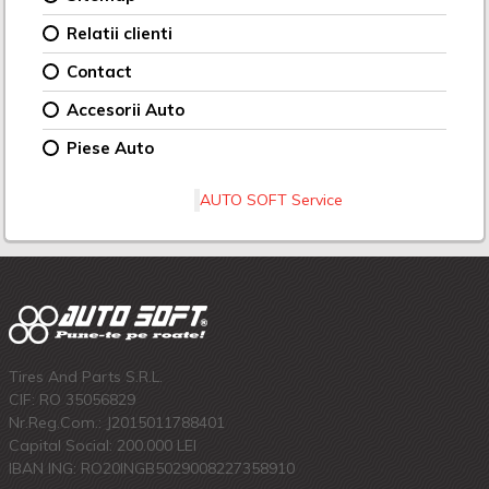
Relatii clienti
Contact
Accesorii Auto
Piese Auto
AUTO SOFT Service
Tires And Parts S.R.L.
CIF: RO 35056829
Nr.Reg.Com.: J2015011788401
Capital Social: 200.000 LEI
IBAN ING: RO20INGB5029008227358910