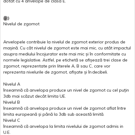
dotat
cu 4
anvelope
de
clasa
E
.
Nivelul
de
zgomot
Anvelopele
contribuie
la
nivelul
de
zgomot
exterior
produs
de
mașină
. Cu
cât
nivelul
de
zgomot
este
mai
mic, cu
atât
impactul
asupra
mediului
încojurator
este
mai
mic
și
în
conformitate
cu
normele
legislative.
Astfel
, pe
etichetă
se
afișează
trei
clase
de
zgomot
,
reprezentate
prin
literele
A
,
B
sau
C
, care
vor
reprezenta
nivelurile
de
zgomot
,
afișate
și
în
decibeli
.
Nivelul
A
înseamnă
că
anvelopa
produce un
nivel
de
zgomot
cu
cel
puțin
3db
mai
scăzut
decât
limita
UE.
Nivelul
B
înseamnă
că
anvelopa
produce un
nivel
de
zgomot
aflat
între
limita
europeană
și
până
la 3db sub
această
limită
.
Nivelul
C
înseamnă
că
anvelopa
la
limita
nivelului
de
zgomot
admis in
U.E.