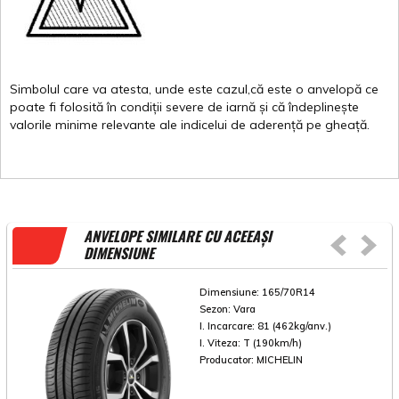
Simbolul
care
va
atesta
,
unde
este
cazul,că
este
o
anvelopă
ce
poate
fi
folosită
în
condiții
severe de
iarnă
și
că
îndeplinește
valorile
minime
relevante
ale
indicelui
de
aderență
pe
gheață
.
ANVELOPE SIMILARE CU ACEEAȘI
DIMENSIUNE
Dimensiune:
165/70R14
Sezon:
Vara
I. Incarcare:
81 (462kg/anv.)
I. Viteza:
T (190km/h)
Producator:
MICHELIN