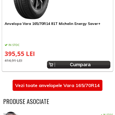
Anvelopa Vara 165/70R14 81T Michelin Energy Saver+
A
IN STOC
395,55 LEI
414,91 LEI
2
Cumpara
Vezi toate anvelopele Vara 165/70R14
PRODUSE ASOCIATE
IN STOC