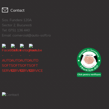
Contact
Sos. Fundeni 120A
Sector 2, Bucuresti
Tel:
0751 136 440
Email: comercial@auto-soft.ro