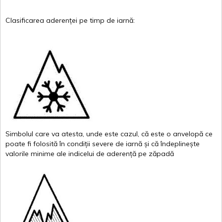
Clasificarea
aderenței
pe
timp
de
iarnă
:
Simbolul
care
va
atesta
,
unde
este
cazul
,
că
este
o
anvelopă
ce
poate
fi
folosită
în
condiții
severe de
iarnă
și
că
îndeplinește
valor
i
le
minime
ale
indicelui
de
aderență
pe
zăpadă