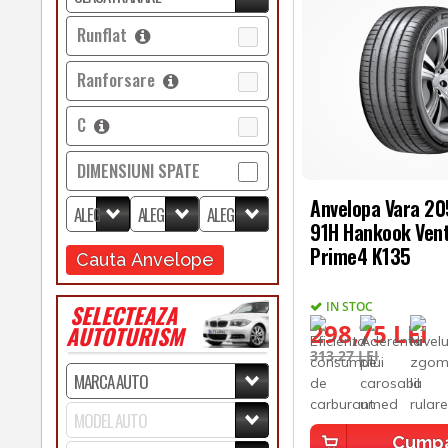
Runflat
Ranforsare
C
DIMENSIUNI SPATE
Anvelopa Vara 2
91H Hankook Ven
Prime4 K135
Cauta Anvelope
IN STOC
SELECTEAZA
298,75 LEI
AUTOTURISM
313,27 LEI
Cump