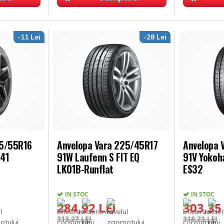
-11 Lei
-28 Lei
05/55R16
Anvelopa Vara 225/45R17
Anvelopa 
K41
91W Laufenn S FIT EQ
91V Yokoh
LK01B-Runflat
ES32
IN STOC
IN STOC
284,92 LEI
303,35
313,27 LEI
318,23 LEI