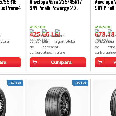
05/55R16
Anvelopa Vara 225/45R17
Anvelopa 
tus Prime4
94Y Pirelli Powergy 2 XL
98Y Pirell
IN STOC
IN STOC
425,66 LEI
678,18
446,45 LEI
746,69 LEI
ara
Cumpara
V
-47 Lei
-35 Lei