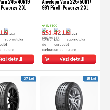
Vara 245/40R19
Anvelopa Vara 225/50R17
i Powergy 2 XL
98Y Pirelli Powergy 2 XL
IN STOC
 LEI
551,42 LEI
606,94 LEI
ezi detalii
Vezi detalii
-27 Lei
-15 Lei