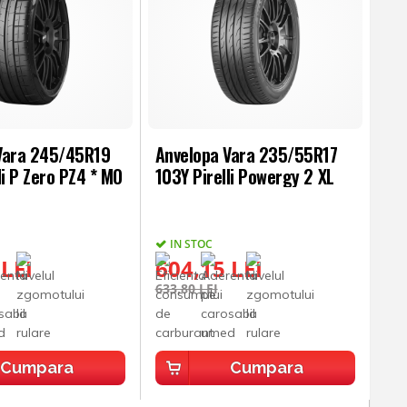
Vara 245/45R19
Anvelopa Vara 235/55R17
li P Zero PZ4 * MO
103Y Pirelli Powergy 2 XL
IN STOC
 LEI
604,15 LEI
633,80 LEI
Cumpara
Cumpara