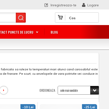
Inregistreaza-te
Logare
Cos
TACT PUNCTE DE LUCRU
BLOG
abricata sa ruleze la temperaturi mari atunci cand carosabilul este
a de franare. Pe scurt, cu anvelopele de vara potrivite vei conduce in
ORDONEAZA
-10 Lei
-25 Lei