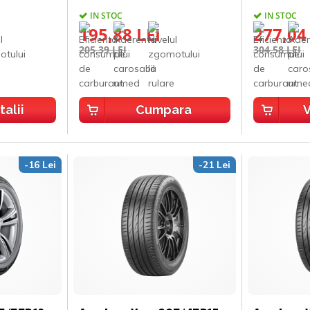
IN STOC
IN STOC
195,88 LEI
277,04
205,39 LEI
304,58 LEI
talii
Cumpara
V
-16 Lei
-21 Lei