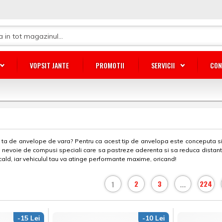
VOPSIT JANTE
PROMOTII
SERVICII
CON
ta de anvelope de vara? Pentru ca acest tip de anvelopa este conceputa si f
are nevoie de compusi speciali care sa pastreze aderenta si sa reduca distant
cald, iar vehiculul tau va atinge performante maxime, oricand!
2
3
224
1
...
-15 Lei
-10 Lei