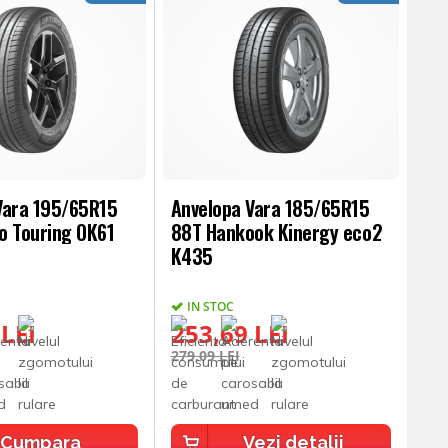
Vara 195/65R15
Anvelopa Vara 185/65R15
o Touring OK61
88T Hankook Kinergy eco2
K435
IN STOC
 LEI
253,69 LEI
279,09 LEI
Cumpara
Vezi detalii