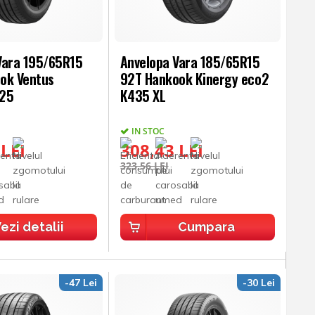
Vara 195/65R15
Anvelopa Vara 185/65R15
ok Ventus
92T Hankook Kinergy eco2
125
K435 XL
IN STOC
 LEI
308,43 LEI
323,56 LEI
ezi detalii
Cumpara
-47 Lei
-30 Lei