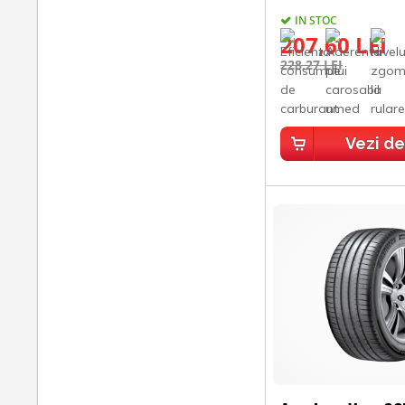
IN STOC
207,60 LEI
228,27 LEI
Vezi de