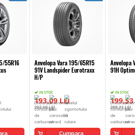
05/55R16
Anvelopa Vara 195/65R15
Anvelopa 
tus
91V Landspider Eurotraxx
91H Optim
H/P
IN STOC
IN STOC
193,09 LEI
199,53
202,60 LEI
209,21 LEI
ara
Cumpara