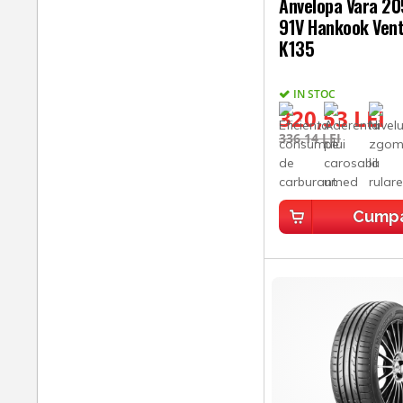
Anvelopa Vara 2
91V Hankook Ven
K135
IN STOC
320,53 LEI
336,14 LEI
Cump