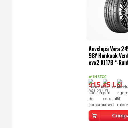
Anvelopa Vara 2
98Y Hankook Vent
evo2 K117B *-Run
IN STOC
915,85 LEI
961,23 LEI
Cump