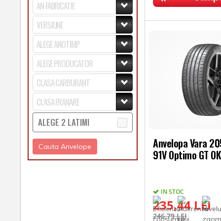
ALEGE 2 LATIMI
Anvelopa Vara 2
Cauta Anvelope
91V Optimo GT O
IN STOC
235,44 LEI
246,79 LEI