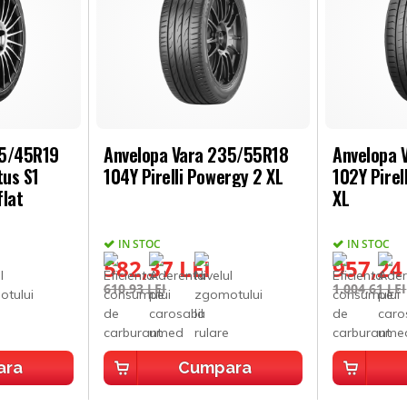
45/45R19
Anvelopa Vara 235/55R18
Anvelopa 
us S1
104Y Pirelli Powergy 2 XL
102Y Pirel
flat
XL
IN STOC
IN STOC
582,37 LEI
957,24
610,93 LEI
1.004,61 LEI
ara
Cumpara