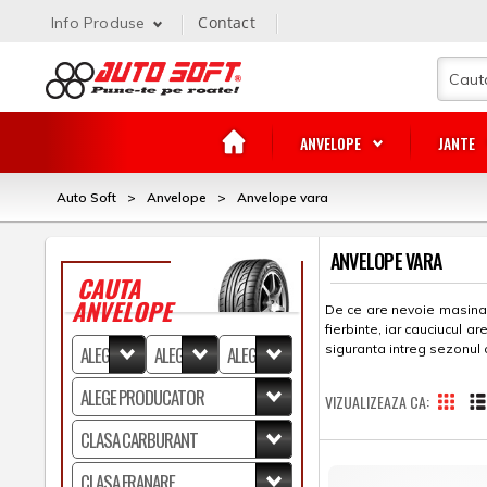
Contact
Info Produse
ANVELOPE
JANTE
Auto Soft
>
Anvelope
>
Anvelope vara
ANVELOPE VARA
CAUTA
ANVELOPE
De ce are nevoie masina 
fierbinte, iar cauciucul 
siguranta intreg sezonul 
VIZUALIZEAZA CA