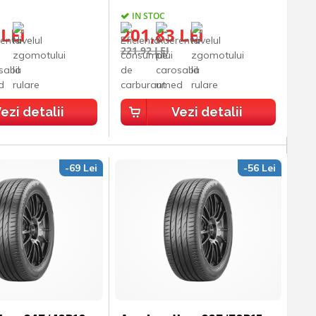
IN STOC
 LEI
201,83 LEI
221,92 LEI
ezi detalii
Vezi detalii
-69 Lei
-56 Lei