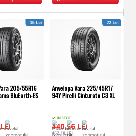
-15 Lei
-22 Lei
Vara 205/55R16
Anvelopa Vara 225/45R17
ama BluEarth-ES
94Y Pirelli Cinturato C3 XL
IN STOC
 LEI
440,56 LEI
462,10 LEI