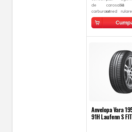
Cump
Anvelopa Vara 1
91H Laufenn S FI