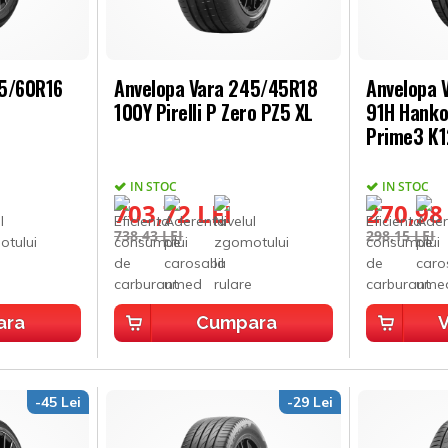
05/60R16
Anvelopa Vara 245/45R18
Anvelopa 
100Y Pirelli P Zero PZ5 XL
91H Hanko
Prime3 K
IN STOC
IN STOC
703,72 LEI
270,98
738,43 LEI
298,15 LEI
ara
Cumpara
V
-45 Lei
-29 Lei