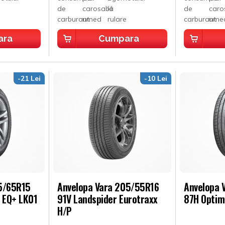
ara
Cumpara
-21 Lei
-10 Lei
95/65R15
Anvelopa Vara 205/55R16
Anvelopa 
T EQ+ LK01
91V Landspider Eurotraxx
87H Optim
H/P