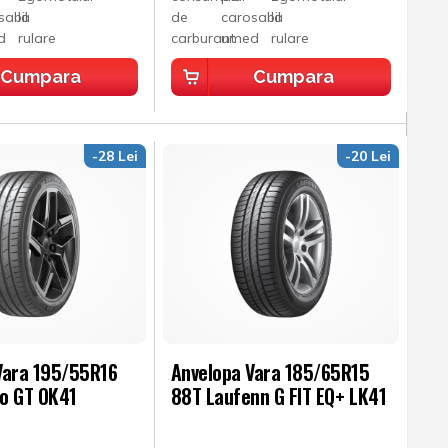
Cumpara
Cumpara
-28 Lei
-20 Lei
Vara 195/55R16
Anvelopa Vara 185/65R15
o GT OK41
88T Laufenn G FIT EQ+ LK41