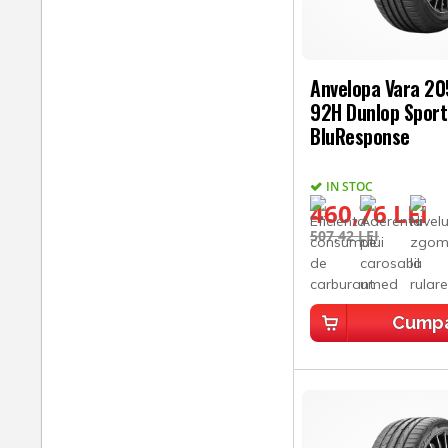
Anvelopa Vara 2
92H Dunlop Sport
BluResponse
IN STOC
460,76 LEI
507,42 LEI
Cump