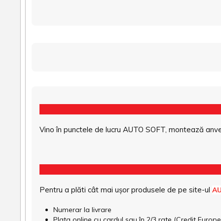
Vino în punctele de lucru AUTO SOFT, montează anvel
Pentru a plăti cât mai ușor produsele de pe site-ul
A
Numerar la livrare
Plata online cu cardul sau în 2/3 rate (Credit Euro