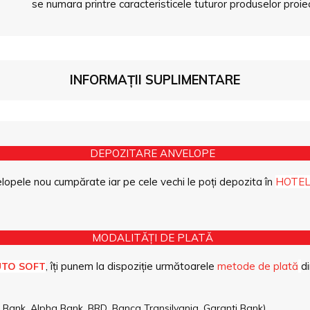
se numara printre caracteristicele tuturor produselor pro
INFORMAȚII SUPLIMENTARE
DEPOZITARE ANVELOPE
opele nou cumpărate iar pe cele vechi le poți depozita în
HOTEL
MODALITĂȚI DE PLATĂ
, îți punem la dispoziție următoarele
metode de plată
di
UTO SOFT
pe Bank, Alpha Bank, BRD, Banca Transilvania, Garanti Bank)