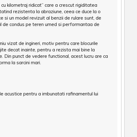
 kilometraj ridicat” care a crescut rigiditatea
atatind rezistenta la abraziune, ceea ce duce la o
 si un model revizuit al benzii de rulare sunt, de
l de condus pe teren umed si performantaa de
u vizat de ingineri, motiv pentru care blocurile
jite decat inainte, pentru a rezista mai bine la
ele. Din punct de vedere functional, acest lucru are ca
rma la sarcini mari.
ele acustice pentru a imbunatati rafinamentul lui