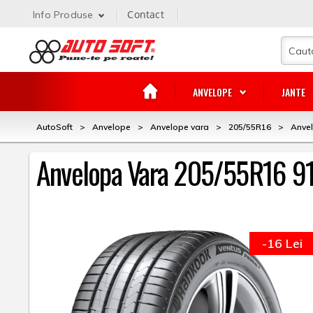
Contact
Info Produse
ANVELOPE
JANTE
AutoSoft
>
Anvelope
>
Anvelope vara
>
205/55R16
>
Anve
Anvelopa Vara 205/55R16 9
-16 Lei