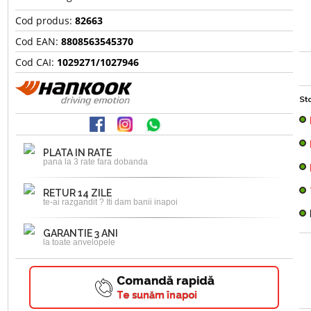
Cod produs:
82663
Cod EAN:
8808563545370
Cod CAI:
1029271/1027946
Sto
PLATA IN RATE
pana la 3 rate fara dobanda
RETUR 14 ZILE
te-ai razgandit ? Iti dam banii inapoi
GARANTIE 3 ANI
la toate anvelopele
Comandă rapidă
Te sunăm înapoi