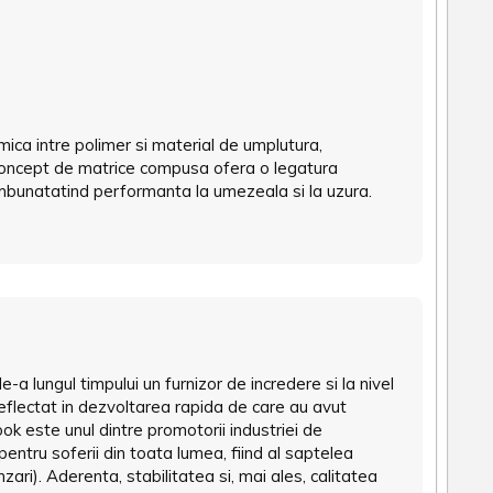
imica intre polimer si material de umplutura,
 concept de matrice compusa ofera o legatura
 imbunatatind performanta la umezeala si la uzura.
 lungul timpului un furnizor de incredere si la nivel
 reflectat in dezvoltarea rapida de care au avut
k este unul dintre promotorii industriei de
 pentru soferii din toata lumea, fiind al saptelea
ri). Aderenta, stabilitatea si, mai ales, calitatea