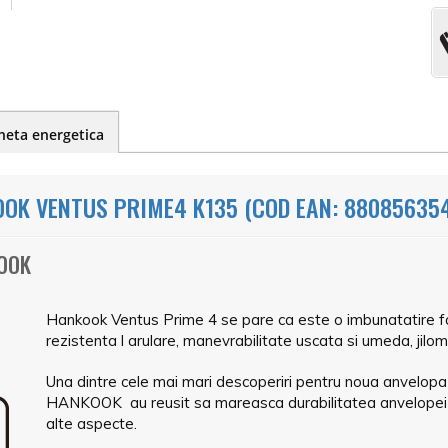
heta energetica
OK VENTUS PRIME4 K135 (COD EAN: 88085635
KOOK
Hankook Ventus Prime 4 se pare ca este o imbunatatire fa
rezistenta l arulare, manevrabilitate uscata si umeda, jilome
Una dintre cele mai mari descoperiri pentru noua anvelopa 
HANKOOK au reusit sa mareasca durabilitatea anvelopei 
alte aspecte.