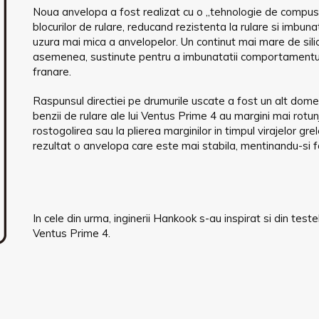
Noua anvelopa a fost realizat cu o „tehnologie de compus cu
blocurilor de rulare, reducand rezistenta la rulare si imbun
uzura mai mica a anvelopelor. Un continut mai mare de silice
asemenea, sustinute pentru a imbunatatii comportamentu
franare.
Raspunsul directiei pe drumurile uscate a fost un alt domeni
benzii de rulare ale lui Ventus Prime 4 au margini mai rotun
rostogolirea sau la plierea marginilor in timpul virajelor gr
rezultat o anvelopa care este mai stabila, mentinandu-si fo
In cele din urma, inginerii Hankook s-au inspirat si din test
Ventus Prime 4.