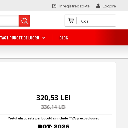
Inregistreaza-te
Logare
Cos
TACT PUNCTE DE LUCRU
BLOG
320,53 LEI
336,14 LEI
Prețul afișat este per bucată și include TVA și ecovaloarea
DOT:
2026