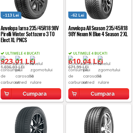
-113 Lei
-62 Lei
Anvelopa Iarna 235/45R18 98V
Anvelopa All Season 235/45R18
Pirelli Winter Sottozero 3 T0
98Y Nexen N Blue 4 Season 2 XL
Elect XL PNCS
ULTIMELE 4 BUCATI
ULTIMELE 4 BUCATI
923,01 LEI
610,04 LEI
1.036,03 LEI
671,99 LEI
Cumpara
Cumpara