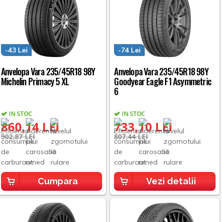
-43 Lei
-74 Lei
Anvelopa Vara 235/45R18 98Y
Anvelopa Vara 235/45R18 98Y
Michelin Primacy 5 XL
Goodyear Eagle F1 Asymmetric
6
IN STOC
IN STOC
860,14 LEI
733,10 LEI
902,87 LEI
807,44 LEI
Cumpara
Vezi detalii