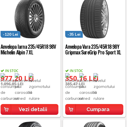
-120 Lei
-35 Lei
Anvelopa Iarna 235/45R18 98V
Anvelopa Vara 235/45R18 98Y
Michelin Alpin 7 XL
Gripmax SureGrip Pro Sport XL
IN STOC
IN STOC
977,20 LEI
350,16 LEI
1.096,85 LEI
385,47 LEI
Vezi detalii
Cumpara