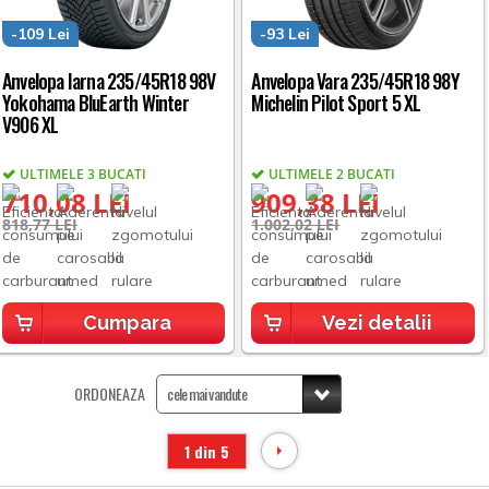
-109 Lei
-93 Lei
Anvelopa Iarna 235/45R18 98V
Anvelopa Vara 235/45R18 98Y
Yokohama BluEarth Winter
Michelin Pilot Sport 5 XL
V906 XL
ULTIMELE 3 BUCATI
ULTIMELE 2 BUCATI
710,08 LEI
909,38 LEI
818,77 LEI
1.002,02 LEI
Cumpara
Vezi detalii
ORDONEAZA
1 din 5