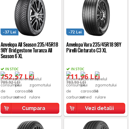
-37 Lei
-72 Lei
Anvelopa All Season 235/45R18
Anvelopa Vara 235/45R18 98Y
98Y Bridgestone Turanza All
Pirelli Cinturato C3 XL
Season 6 XL
IN STOC
IN STOC
752,57 LEI
711,96 LEI
789,92 LEI
783,93 LEI
Cumpara
Vezi detalii