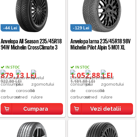
-44 Lei
-129 Lei
Anvelopa All Season 235/45R18
Anvelopa Iarna 235/45R18 98V
94W Michelin CrossClimate 3
Michelin Pilot Alpin 5 MO1 XL
IN STOC
IN STOC
879,13 LEI
1.052,88 LEI
922,80 LEI
1.181,88 LEI
Cumpara
Vezi detalii