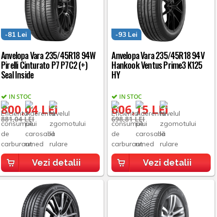
-81 Lei
-93 Lei
Anvelopa Vara 235/45R18 94W
Anvelopa Vara 235/45R18 94V
Pirelli Cinturato P7 P7C2 (+)
Hankook Ventus Prime3 K125
Seal Inside
HY
IN STOC
IN STOC
800,04 LEI
606,15 LEI
881,04 LEI
698,81 LEI
Vezi detalii
Vezi detalii