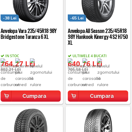
-38 Lei
-65 Lei
Anvelopa Vara 235/45R18 98Y
Anvelopa All Season 235/45R18
Bridgestone Turanza 6 XL
98Y Hankook Kinergy 4S2 H750
XL
IN STOC
ULTIMELE 4 BUCATI
764,27 LEI
640,76 LEI
802,21 LEI
705,58 LEI
Cumpara
Cumpara