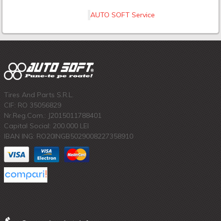
AUTO SOFT Service
Tires And Parts S.R.L.
CIF: RO 35056829
Nr.Reg.Com.: J2015011788401
Capital Social: 200.000 LEI
IBAN ING: RO20INGB5029008227358910