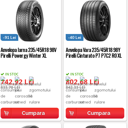
-91 Lei
-40 Lei
Anvelopa Iarna 235/45R18 98V
Anvelopa Vara 235/45R18 98Y
Pirelli Powergy Winter XL
Pirelli Cinturato P7 P7C2 R0 XL
IN STOC
IN STOC
742,92 LEI
802,68 LEI
833,70 LEI
842,33 LEI
Cumpara
Cumpara