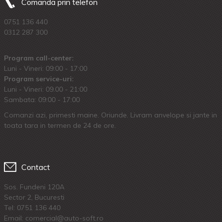
Comanda prin telefon
0751 136 440
0312 287 300
Program call-center:
Luni - Vineri: 09:00 - 17:00
Program service-uri:
Luni - Vineri: 09.00 - 21:00
Sambata: 09:00 - 17:00
Comanzi azi, primesti maine. Oriunde. Livram anvelope si jante in
toata tara in termen de 24 de ore.
Contact
Sos. Fundeni 120A
Sector 2, Bucuresti
Tel:
0751 136 440
Email: comercial@auto-soft.ro