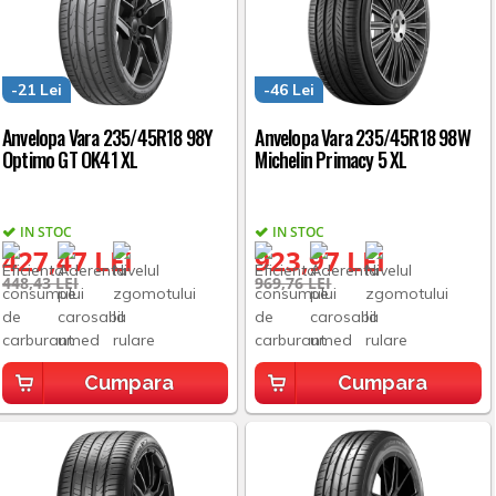
-21 Lei
-46 Lei
Anvelopa Vara 235/45R18 98Y
Anvelopa Vara 235/45R18 98W
Optimo GT OK41 XL
Michelin Primacy 5 XL
IN STOC
IN STOC
427,47 LEI
923,97 LEI
448,43 LEI
969,76 LEI
Cumpara
Cumpara