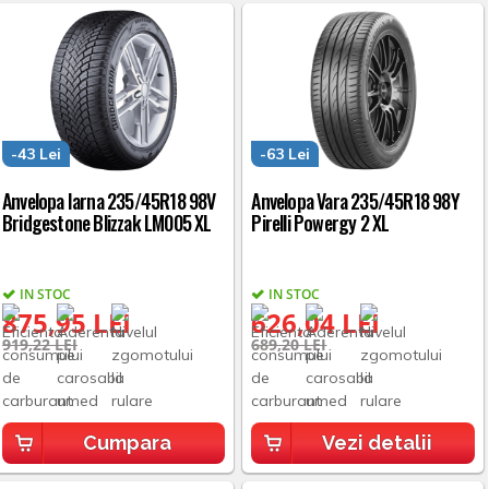
-43 Lei
-63 Lei
Anvelopa Iarna 235/45R18 98V
Anvelopa Vara 235/45R18 98Y
Bridgestone Blizzak LM005 XL
Pirelli Powergy 2 XL
IN STOC
IN STOC
875,95 LEI
626,04 LEI
919,22 LEI
689,20 LEI
Cumpara
Vezi detalii