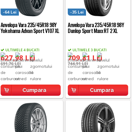
-64 Lei
-35 Lei
Anvelopa Vara 235/45R18 98Y
Anvelopa Vara 235/45R18 98Y
Yokohama Advan Sport V107 XL
Dunlop Sport Maxx RT 2 XL
ULTIMELE 4 BUCATI
ULTIMELE 3 BUCATI
627,98 LEI
709,81 LEI
691,76 LEI
744,91 LEI
Cumpara
Cumpara