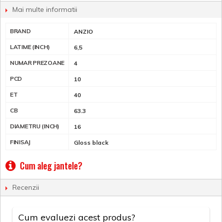
Mai multe informatii
BRAND
ANZIO
LATIME (INCH)
6,5
NUMAR PREZOANE
4
PCD
10
ET
40
CB
63.3
DIAMETRU (INCH)
16
FINISAJ
Gloss black
Cum aleg jantele?
Recenzii
Cum evaluezi acest produs?