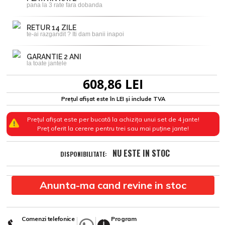
pana la 3 rate fara dobanda
RETUR 14 ZILE
te-ai razgandit ? Iti dam banii inapoi
GARANTIE 2 ANI
la toate jantele
608,86 LEI
Prețul afișat este în LEI și include TVA
Prețul afișat este per bucată la achizița unui set de 4 jante!
Preț oferit la cerere pentru trei sau mai puține jante!
NU ESTE IN STOC
DISPONIBILITATE:
Anunta-ma cand revine in stoc
Comenzi telefonice
Program