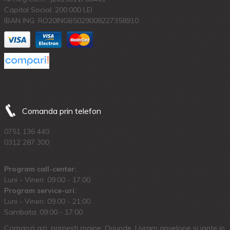
Capital Social: 200.000 LEI
IBAN ING: RO20INGB5029008227358910
Comanda prin telefon
0751 136 440
0312 287 300
Program call-center:
Luni - Vineri: 09:00 - 17:00
Program service-uri:
Luni - Vineri: 09.00 - 21:00
Sambata: 09:00 - 17:00
Comanzi azi, primesti maine. Oriunde. Livram anvelope si jante in