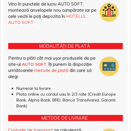
Vino în punctele de lucru AUTO SOFT,
montează anvelopele nou cumpărate iar pe
cele vechi le poți depozita în
HOTELUL
AUTO SOFT
MODALITĂȚI DE PLATĂ
Pentru a plăti cât mai ușor produsele de pe
site-ul
, îți punem la dispoziție
AUTO SOFT
următoarele
metode de plată
din care să
alegi:
Numerar la livrare
Plata online cu cardul sau în 2/3 rate (Credit Europe
Bank, Alpha Bank, BRD, Banca Transilvania, Garanti
Bank)
METODE DE LIVRARE
Costurile de transport
se calculează