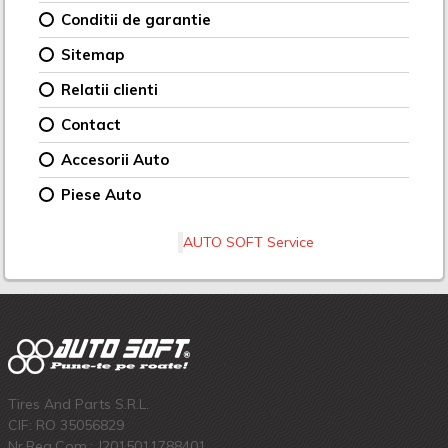
Conditii de garantie
Sitemap
Relatii clienti
Contact
Accesorii Auto
Piese Auto
AUTO SOFT Service
Tires And Parts S.R.L.
CIF: RO 35056829
Nr.Reg.Com.: J2015011788401