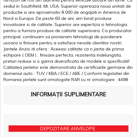
furnizori de roti din aluminiu pentru vehicule usoare din lume. Cu
sediul in Southfield, MI, USA, Superior opereaza noua unitati de
productie si are aproximativ 8 000 de angajati in America de
Nord si Europa. De peste 60 de ani, am livrat produse
inovatoare si de calitate. Superior are expertiza si tehnologia
pentru a furniza produse de calitate superioara. Ca producator
principal, continuam sa pionieram tehnologii de ponderare
usoara si finisare pentru a satisface nevoile clientilor nostri.
Jantele Anzio iti ofera : Aceeasi calitate ca o janta de prima
echipare ( OEM ) , finisare perfecta, rezistenta indelungata,
preturi reduse si o gama diversificata de modele si specificatii!
Calitatea jantelor este demonstrata de certificarile germane din
domeniul auto : TUV / KBA / ECE / ABE / Conform legislatiei din
Romania jantele sunt omologate RAR cu nr omologare : 4498
INFORMAȚII SUPLIMENTARE
DEPOZITARE ANVELOPE