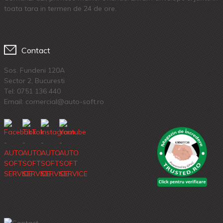
toata tara in termen de 24 de ore.
Contact
Sos. Fundeni 120A
Sector 2, Bucuresti
Tel:
0751 136 440
Email: comercial@auto-soft.ro