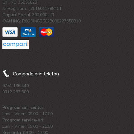
CIF: RO 35056829
Nr.Reg.Com.: J2015011788401
Capital Social: 200.000 LEI
IBAN ING: RO20INGB5029008227358910
Comanda prin telefon
0751 136 440
0312 287 300
Program call-center:
Luni - Vineri: 09:00 - 17:00
Program service-uri:
Luni - Vineri: 09.00 - 21:00
Sambata: 09:00 - 17:00