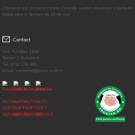
Comanzi azi, primesti maine. Oriunde. Livram anvelope si jante in
toata tara in termen de 24 de ore.
Contact
Sos. Fundeni 120A
Sector 2, Bucuresti
Tel:
0751 136 440
Email: comercial@auto-soft.ro