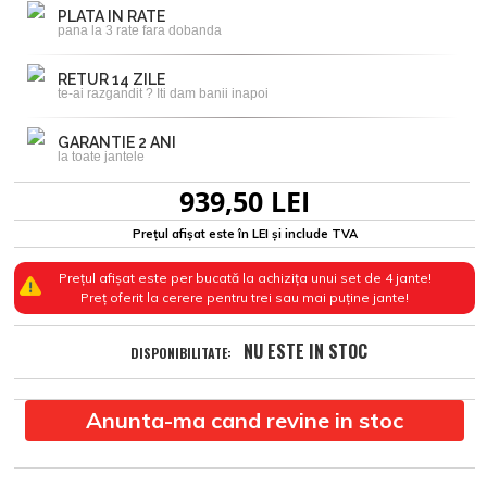
PLATA IN RATE
pana la 3 rate fara dobanda
RETUR 14 ZILE
te-ai razgandit ? Iti dam banii inapoi
GARANTIE 2 ANI
la toate jantele
939,50 LEI
Prețul afișat este în LEI și include TVA
Prețul afișat este per bucată la achizița unui set de 4 jante!
Preț oferit la cerere pentru trei sau mai puține jante!
NU ESTE IN STOC
DISPONIBILITATE:
Anunta-ma cand revine in stoc