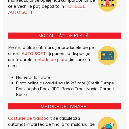
montează anvelopele nou cumpărate iar pe
cele vechi le poți depozita în
HOTELUL
AUTO SOFT
MODALITĂȚI DE PLATĂ
Pentru a plăti cât mai ușor produsele de pe
site-ul
, îți punem la dispoziție
AUTO SOFT
următoarele
metode de plată
din care să
alegi:
Numerar la livrare
Plata online cu cardul sau în 2/3 rate (Credit Europe
Bank, Alpha Bank, BRD, Banca Transilvania, Garanti
Bank)
METODE DE LIVRARE
Costurile de transport
se calculează
automat în partea de final a formularului de