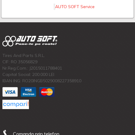
AUTO SOFT Service
Tires And Parts S.R.L.
CIF: RO 35056829
Nr.Reg.Com.: J2015011788401
Capital Social: 200.000 LEI
IBAN ING: RO20INGB5029008227358910
Comanda prin telefon