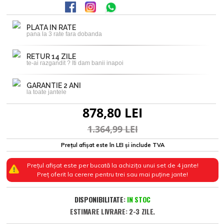
PLATA IN RATE
pana la 3 rate fara dobanda
RETUR 14 ZILE
te-ai razgandit ? Iti dam banii inapoi
GARANTIE 2 ANI
la toate jantele
878,80 LEI
1.364,99 LEI
Prețul afișat este în LEI și include TVA
Prețul afișat este per bucată la achizița unui set de 4 jante!
Preț oferit la cerere pentru trei sau mai puține jante!
DISPONIBILITATE:
IN STOC
ESTIMARE LIVRARE: 2-3 ZILE.