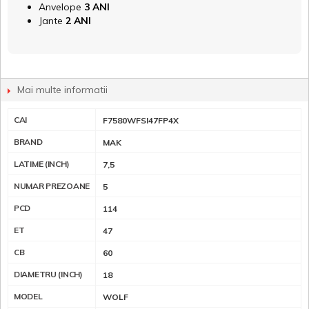
Anvelope
3 ANI
Jante
2 ANI
Mai multe informatii
CAI
F7580WFSI47FP4X
BRAND
MAK
LATIME (INCH)
7,5
NUMAR PREZOANE
5
PCD
114
ET
47
CB
60
DIAMETRU (INCH)
18
MODEL
WOLF