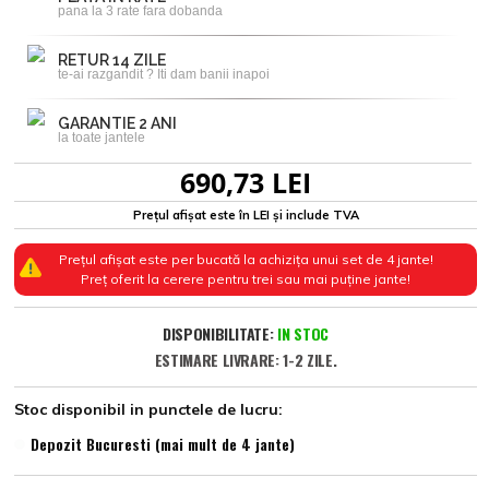
pana la 3 rate fara dobanda
RETUR 14 ZILE
te-ai razgandit ? Iti dam banii inapoi
GARANTIE 2 ANI
la toate jantele
690,73 LEI
Prețul afișat este în LEI și include TVA
Prețul afișat este per bucată la achizița unui set de 4 jante!
Preț oferit la cerere pentru trei sau mai puține jante!
DISPONIBILITATE:
IN STOC
ESTIMARE LIVRARE: 1-2 ZILE.
Stoc disponibil in punctele de lucru:
Depozit Bucuresti (mai mult de 4 jante)