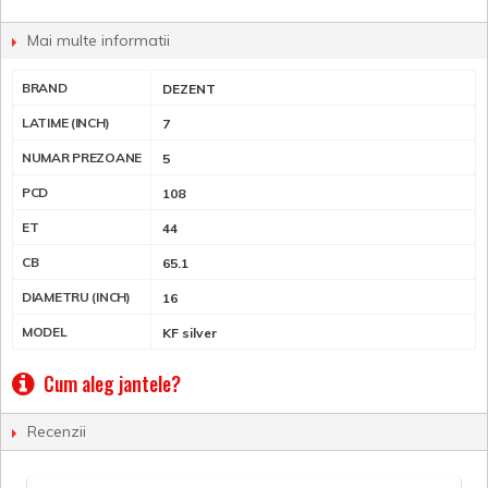
Mai multe informatii
BRAND
DEZENT
LATIME (INCH)
7
NUMAR PREZOANE
5
PCD
108
ET
44
CB
65.1
DIAMETRU (INCH)
16
MODEL
KF silver
Cum aleg jantele?
Recenzii