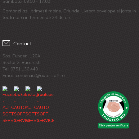
Sambata: 09:00 - 17:00
Comanzi azi, primesti maine. Oriunde. Livram anvelope si jante in
toata tara in termen de 24 de ore.
Contact
Sos. Fundeni 120A
Sector 2, Bucuresti
Tel:
0751 136 440
Email: comercial@auto-soft.ro