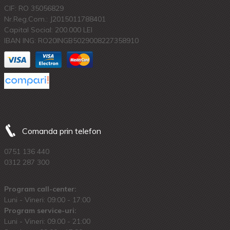
CIF: RO 35056829
Nr.Reg.Com.: J2015011788401
Capital Social: 200.000 LEI
IBAN ING: RO20INGB5029008227358910
Comanda prin telefon
0751 136 440
0312 287 300
Program call-center:
Luni - Vineri: 09:00 - 17:00
Program service-uri:
Luni - Vineri: 09.00 - 21:00