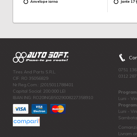
Anvelope iarna
Jante 17 ț
Com
0751 136
Tires And Parts S.R.L.
0312 287
CIF: RO 35056829
Nr.Reg.Com.: J2015011788401
Capital Social: 200.000 LEI
Program 
IBAN ING: RO20INGB5029008227358910
Luni - Vin
Program 
Luni - Vin
Sambata:
Comanzi 
Livram an