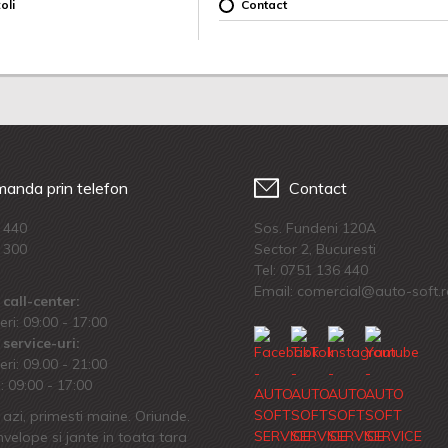
oli
Contact
anda prin telefon
Contact
 440
Sos. Fundeni 120A
 300
Sector 2, Bucuresti
Tel:
0751 136 440
Email: comercial@auto-soft.
call-center:
eri: 09:00 - 17:00
service-uri:
eri: 09.00 - 21:00
 09:00 - 17:00
azi, primesti maine. Oriunde.
velope si jante in toata tara