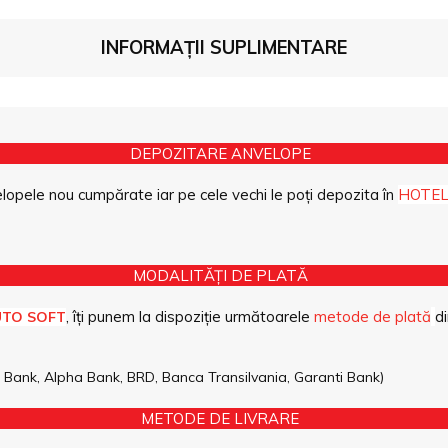
INFORMAȚII SUPLIMENTARE
DEPOZITARE ANVELOPE
opele nou cumpărate iar pe cele vechi le poți depozita în
HOTEL
MODALITĂȚI DE PLATĂ
, îți punem la dispoziție următoarele
metode de plată
di
UTO SOFT
pe Bank, Alpha Bank, BRD, Banca Transilvania, Garanti Bank)
METODE DE LIVRARE