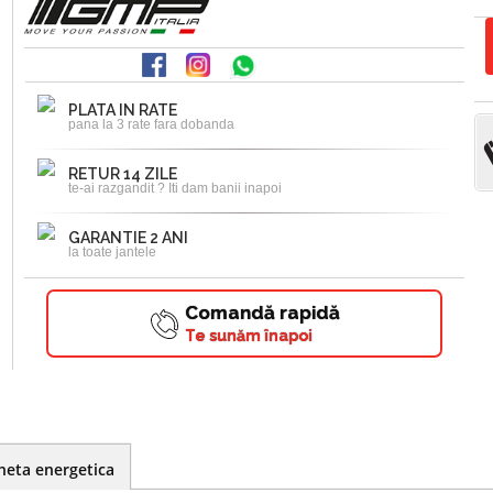
PLATA IN RATE
pana la 3 rate fara dobanda
RETUR 14 ZILE
te-ai razgandit ? Iti dam banii inapoi
GARANTIE 2 ANI
la toate jantele
Comandă rapidă
Te sunăm înapoi
heta energetica