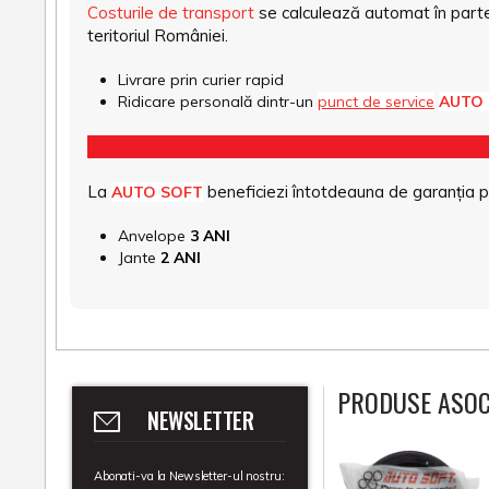
Costurile de transport
se calculează automat în parte
teritoriul României.
Livrare prin curier rapid
Ridicare personală dintr-un
punct de service
AUTO
La
beneficiezi întotdeauna de garanția pro
AUTO SOFT
Anvelope
3 ANI
Jante
2 ANI
PRODUSE ASOC
NEWSLETTER
Abonati-va la Newsletter-ul nostru: