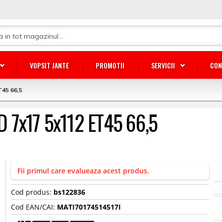
VOPSIT JANTE
PROMOTII
SERVICII
CON
T45 66,5
D 7x17 5x112 ET45 66,5
Fii primul care evalueaza acest produs.
Cod produs:
bs122836
Cod EAN/CAI:
MATI70174514517I