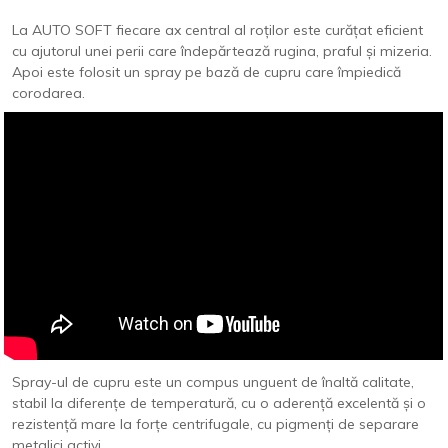
La AUTO SOFT fiecare ax central al roților este curățat eficient
cu ajutorul unei perii care îndepărtează rugina, praful și mizeria.
Apoi este folosit un spray pe bază de cupru care împiedică
corodarea.
Spray-ul de cupru este un compus unguent de înaltă calitate,
stabil la diferențe de temperatură, cu o aderență excelentă și o
rezistență mare la forțe centrifugale, cu pigmenți de separare
metalici activi.