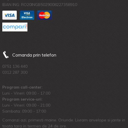
IBAN ING: RO20INGB5029008227358910
Comanda prin telefon
0751 136 440
0312 287 300
Program call-center:
Luni - Vineri: 09:00 - 17:00
Program service-uri:
Luni - Vineri: 09.00 - 21:00
Sambata: 09:00 - 17:00
Comanzi azi, primesti maine. Oriunde. Livram anvelope si jante in
toata tara in termen de 24 de ore.