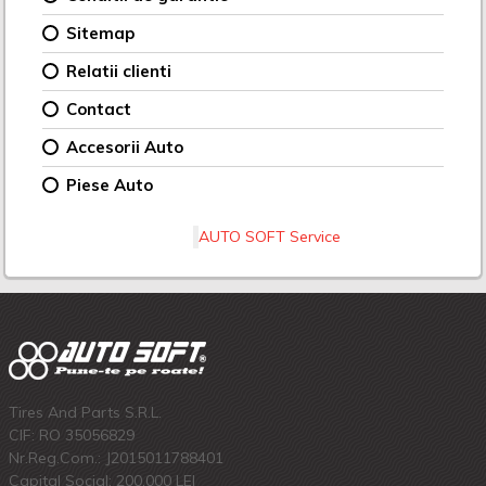
Sitemap
Relatii clienti
Contact
Accesorii Auto
Piese Auto
AUTO SOFT Service
Tires And Parts S.R.L.
CIF: RO 35056829
Nr.Reg.Com.: J2015011788401
Capital Social: 200.000 LEI