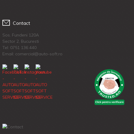
Contact
Sos. Fundeni 120A
Sector 2, Bucuresti
Tel:
0751 136 440
Email: comercial@auto-soft.ro