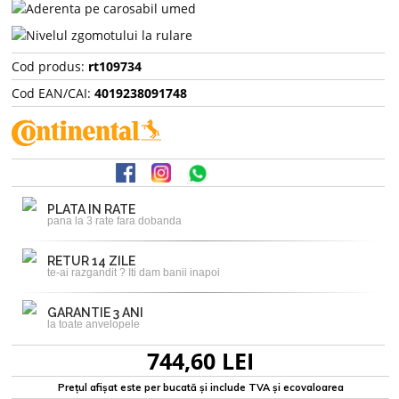
Cod produs:
rt109734
Cod EAN/CAI:
4019238091748
PLATA IN RATE
pana la 3 rate fara dobanda
RETUR 14 ZILE
te-ai razgandit ? Iti dam banii inapoi
GARANTIE 3 ANI
la toate anvelopele
744,60 LEI
Prețul afișat este per bucată și include TVA și ecovaloarea