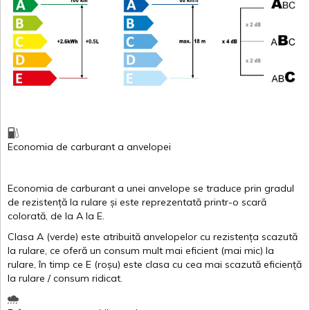
Economia de carburant
a
anvelopei
Economia de carburant a
unei
anvelope
se traduce
prin
gradul
de
rezistență
la
rulare
și
este
reprezentată
printr
-o
scară
colorată
, de la
A
la
E
.
Clasa
A
(
verde
)
este
atribuită
anvelopelor
cu
rezistența
scazută
la
rulare
,
ce
oferă
un
consum
mult
mai
eficient
(
mai
mic) la
rulare
,
în
timp
ce
E
(
roșu
)
este
clasa
cu
cea
mai
scazută
eficiență
la
rulare
/
consum
ridicat
.