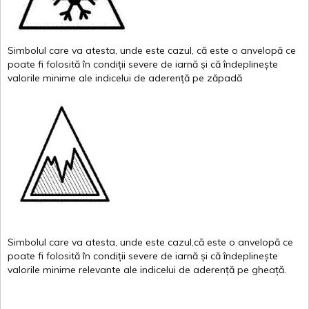
Simbolul
care
va
atesta
,
unde
este
cazul
,
că
este
o
anvelopă
ce
poate
fi
folosită
în
condiții
severe de
iarnă
și
că
îndeplinește
valor
i
le
minime
ale
indicelui
de
aderență
pe
zăpadă
Simbolul
care
va
atesta
,
unde
este
cazul,că
este
o
anvelopă
ce
poate
fi
folosită
în
condiții
severe de
iarnă
și
că
îndeplinește
valorile
minime
relevante
ale
indicelui
de
aderență
pe
gheață
.