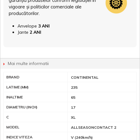
garanția produselor conform legislației în
vigoare și politicilor comerciale ale
producătorilor.
Anvelope
3 ANI
Jante
2 ANI
Mai multe informatii
BRAND
CONTINENTAL
LATIME (MM)
235
INALTIME
65
DIAMETRU (INCH)
17
C
XL
MODEL
ALLSEASONCONTACT 2
INDICE VITEZA
V (240km/h)