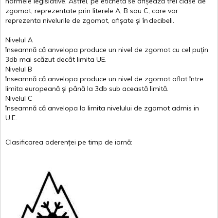
normele
legislative.
Astfel
, pe
etichetă
se
afișează
trei
clase
de
zgomot
,
reprezentate
prin
literele
A
,
B
sau
C
, care
vor
reprezenta
nivelurile
de
zgomot
,
afișate
și
în
decibeli
.
Nivelul
A
înseamnă
că
anvelopa
produce un
nivel
de
zgomot
cu
cel
puțin
3db
mai
scăzut
decât
limita
UE.
Nivelul
B
înseamnă
că
anvelopa
produce un
nivel
de
zgomot
aflat
între
limita
europeană
și
până
la 3db sub
această
limită
.
Nivelul
C
înseamnă
că
anvelopa
la
limita
nivelului
de
zgomot
admis in
U.E.
Clasificarea
aderenței
pe
timp
de
iarnă
: