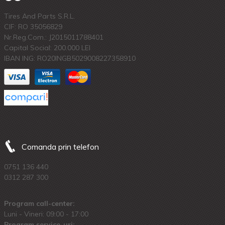
Tires And Parts S.R.L.
CIF: RO 35056829
Nr.Reg.Com.: J2015011788401
Capital Social: 200.000 LEI
IBAN ING: RO20INGB5029008227358910
Comanda prin telefon
0751 136 440
0312 287 300
Program call-center:
Luni - Vineri: 09:00 - 17:00
Program service-uri: