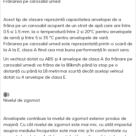
Frânarea
pe
carosabil
umed
Acest
tip de
clasare
reprezintă
capacitatea
anvelopei
de a
frâna
pe un
carosabil
acoperit
de un
strat
de
apă
care are
între
0.5
si
1.5 mm, la o
temperatură
între
2
si
20ºC
pentru
anvelopele
de
iarnă
și
între
5
si
35 ºC
pentru
anvelopele
de
vară
.
Frânarea
pe
carosabil
umed
este
reprezentată
printr
-o
scară
de
la
A
la
E
,
clasa
A
fiind
cea
mai
buna
performanță
în
acest
sens.
Un
vechicul
dotat
cu ABS
și
4
anvelope
de
clasa
A
(la
frânare
pe
carosabil
umed
)
va
frâna
de la 80km/h
până
la stop pe o
distanță
cu
până
la
18
metri
mai
scurtă
decât
același
vehicul
dotat
cu 4
anvelope
de
clasa
E
.
Nivelul
de
zgomot
Anvelopele
contribuie
la
nivelul
de
zgomot
exterior
produs
de
mașină
. Cu
cât
nivelul
de
zgomot
este
mai
mic, cu
atât
impactul
asupra
mediului
încojurator
este
mai
mic
și
în
conformitate
cu