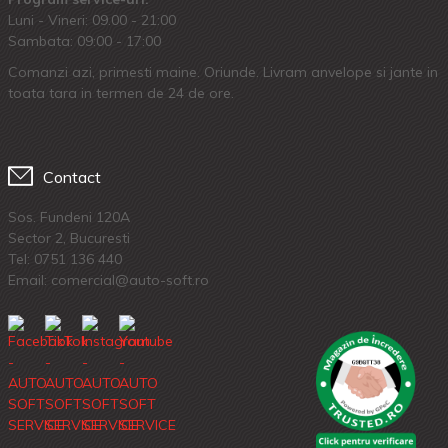
Luni - Vineri: 09.00 - 21:00
Sambata: 09:00 - 17:00
Comanzi azi, primesti maine. Oriunde. Livram anvelope si jante in
toata tara in termen de 24 de ore.
Contact
Sos. Fundeni 120A
Sector 2, Bucuresti
Tel:
0751 136 440
Email: comercial@auto-soft.ro