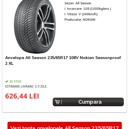
Sezon:
All Season
I. Incarcare:
108 (1000kg/anv.)
I. Viteza:
V (240km/h)
Producator:
NOKIAN
Anvelopa All Season 235/65R17 108V Nokian Seasonproof
2 XL
IN STOC
ESTIMARE LIVRARE: 2-3 ZILE.
E
626,44 LEI
Cumpara
Vezi toate anvelopele All Season 235/65R17