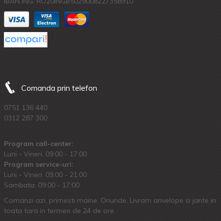
IBAN ING: RO20INGB5029008227358910
Comanda prin telefon
0751 136 440
0312 287 300
Program call-center:
Luni - Vineri: 09:00 - 17:00
Program service-uri:
Luni - Vineri: 09.00 - 21:00
Sambata: 09:00 - 17:00
Comanzi azi, primesti maine. Oriunde. Livram anvelope si jante in
toata tara in termen de 24 de ore.