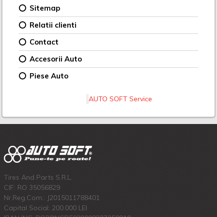
Sitemap
Relatii clienti
Contact
Accesorii Auto
Piese Auto
AUTO SOFT Service
Tires And Parts S.R.L.
CIF: RO 35056829
Nr.Reg.Com.: J2015011788401
Capital Social: 200.000 LEI