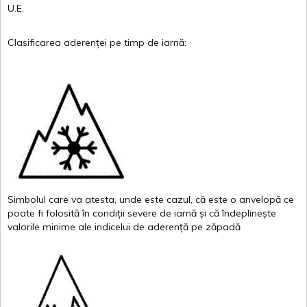
U.E.
Clasificarea
aderenței
pe
timp
de
iarnă
:
Simbolul
care
va
atesta
,
unde
este
cazul
,
că
este
o
anvelopă
ce
poate
fi
folosită
în
condiții
severe de
iarnă
și
că
îndeplinește
valor
i
le
minime
ale
indicelui
de
aderență
pe
zăpadă