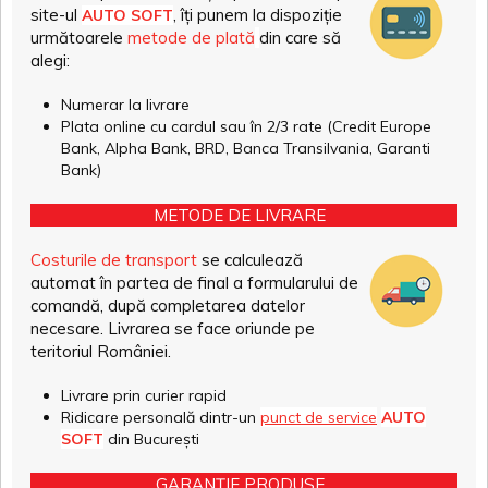
site-ul
, îți punem la dispoziție
AUTO SOFT
următoarele
metode de plată
din care să
alegi:
Numerar la livrare
Plata online cu cardul sau în 2/3 rate (Credit Europe
Bank, Alpha Bank, BRD, Banca Transilvania, Garanti
Bank)
METODE DE LIVRARE
Costurile de transport
se calculează
automat în partea de final a formularului de
comandă, după completarea datelor
necesare. Livrarea se face oriunde pe
teritoriul României.
Livrare prin curier rapid
Ridicare personală dintr-un
punct de service
AUTO
SOFT
din București
GARANȚIE PRODUSE