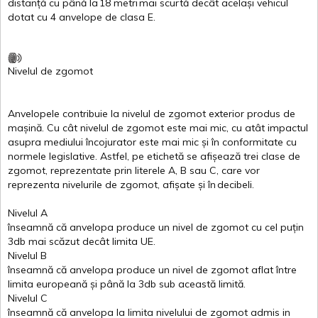
distanță
cu
până
la
18
metri
mai
scurtă
decât
același
vehicul
dotat
cu 4
anvelope
de
clasa
E
.
Nivelul
de
zgomot
Anvelopele
contribuie
la
nivelul
de
zgomot
exterior
produs
de
mașină
. Cu
cât
nivelul
de
zgomot
este
mai
mic, cu
atât
impactul
asupra
mediului
încojurator
este
mai
mic
și
în
conformitate
cu
normele
legislative.
Astfel
, pe
etichetă
se
afișează
trei
clase
de
zgomot
,
reprezentate
prin
literele
A
,
B
sau
C
, care
vor
reprezenta
nivelurile
de
zgomot
,
afișate
și
în
decibeli
.
Nivelul
A
înseamnă
că
anvelopa
produce un
nivel
de
zgomot
cu
cel
puțin
3db
mai
scăzut
decât
limita
UE.
Nivelul
B
înseamnă
că
anvelopa
produce un
nivel
de
zgomot
aflat
între
limita
europeană
și
până
la 3db sub
această
limită
.
Nivelul
C
înseamnă
că
anvelopa
la
limita
nivelului
de
zgomot
admis in