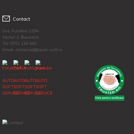
Contact
Sos. Fundeni 120A
Sector 2, Bucuresti
Tel:
0751 136 440
Email: comercial@auto-soft.ro