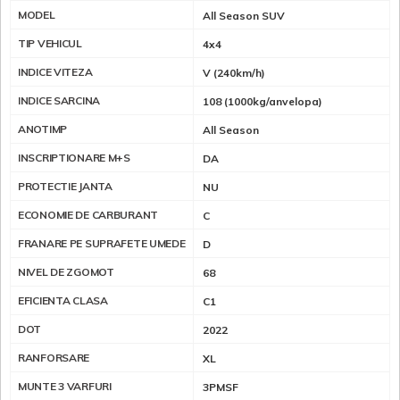
MODEL
All Season SUV
TIP VEHICUL
4x4
INDICE VITEZA
V (240km/h)
INDICE SARCINA
108 (1000kg/anvelopa)
ANOTIMP
All Season
INSCRIPTIONARE M+S
DA
PROTECTIE JANTA
NU
ECONOMIE DE CARBURANT
C
FRANARE PE SUPRAFETE UMEDE
D
NIVEL DE ZGOMOT
68
EFICIENTA CLASA
C1
DOT
2022
RANFORSARE
XL
MUNTE 3 VARFURI
3PMSF