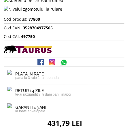
Cod produs:
77800
Cod EAN:
3528704977505
Cod CAI:
497750
PLATA IN RATE
pana la 3 rate fara dobanda
RETUR 14 ZILE
te-ai razgandit ? Iti dam banii inapoi
GARANTIE 3 ANI
la toate anvelopele
431,79 LEI