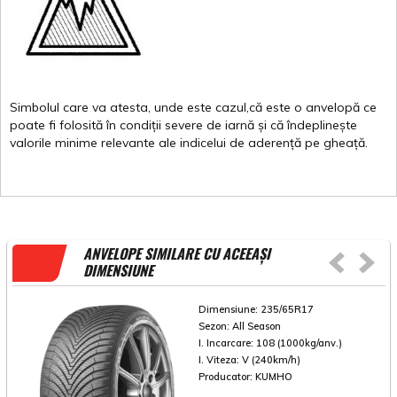
Simbolul
care
va
atesta
,
unde
este
cazul,că
este
o
anvelopă
ce
poate
fi
folosită
în
condiții
severe de
iarnă
și
că
îndeplinește
valorile
minime
relevante
ale
indicelui
de
aderență
pe
gheață
.
ANVELOPE SIMILARE CU ACEEAȘI
DIMENSIUNE
Dimensiune:
235/65R17
Sezon:
All Season
I. Incarcare:
108 (1000kg/anv.)
I. Viteza:
V (240km/h)
Producator:
KUMHO