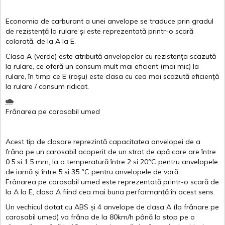
Economia de carburant a
unei
anvelope
se traduce
prin
gradul
de
rezistență
la
rulare
și
este
reprezentată
printr
-o
scară
colorată
, de la
A
la
E
.
Clasa
A
(
verde
)
este
atribuită
anvelopelor
cu
rezistența
scazută
la
rulare
,
ce
oferă
un
consum
mult
mai
eficient
(
mai
mic) la
rulare
,
în
timp
ce
E
(
roșu
)
este
clasa
cu
cea
mai
scazută
eficiență
la
rulare
/
consum
ridicat
.
Frânarea
pe
carosabil
umed
Acest
tip de
clasare
reprezintă
capacitatea
anvelopei
de a
frâna
pe un
carosabil
acoperit
de un
strat
de
apă
care are
între
0.5
si
1.5 mm, la o
temperatură
între
2
si
20ºC
pentru
anvelopele
de
iarnă
și
între
5
si
35 ºC
pentru
anvelopele
de
vară
.
Frânarea
pe
carosabil
umed
este
reprezentată
printr
-o
scară
de
la
A
la
E
,
clasa
A
fiind
cea
mai
buna
performanță
în
acest
sens.
Un
vechicul
dotat
cu ABS
și
4
anvelope
de
clasa
A
(la
frânare
pe
carosabil
umed
)
va
frâna
de la 80km/h
până
la stop pe o