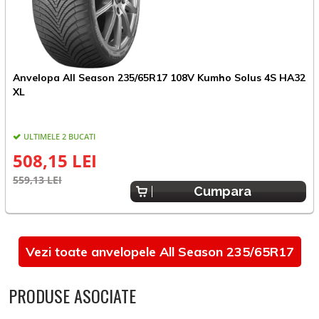
Anvelopa All Season 235/65R17 108V Kumho Solus 4S HA32
A
XL
L
ULTIMELE 2 BUCATI
508,15 LEI
559,13 LEI
4
Cumpara
Vezi toate anvelopele All Season 235/65R17
PRODUSE ASOCIATE