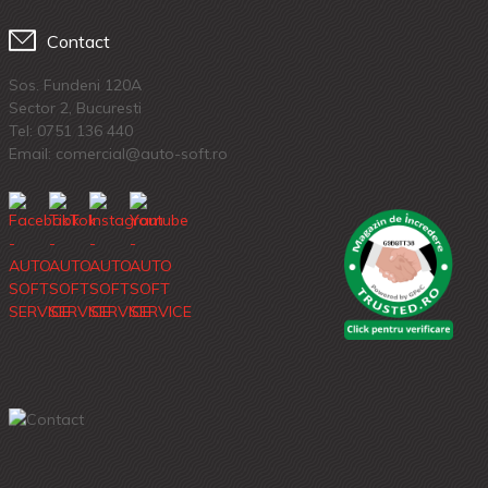
Contact
Sos. Fundeni 120A
Sector 2, Bucuresti
Tel:
0751 136 440
Email: comercial@auto-soft.ro