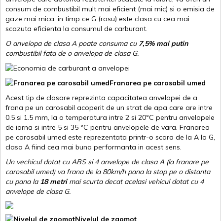
consum de combustibil mult mai eficient (mai mic) si o emisia de
gaze mai mica, in timp ce G (rosu) este clasa cu cea mai
scazuta eficienta la consumul de carburant.
O anvelopa de clasa A poate consuma cu
7,5% mai putin
combustibil fata de o anvelopa de clasa G.
Franarea pe carosabil umed
Acest tip de clasare reprezinta capacitatea anvelopei de a
frana pe un carosabil acoperit de un strat de apa care are intre
0.5 si 1.5 mm, la o temperatura intre 2 si 20ºC pentru anvelopele
de iarna si intre 5 si 35 ºC pentru anvelopele de vara. Franarea
pe carosabil umed este reprezentata printr-o scara de la A la G,
clasa A fiind cea mai buna performanta in acest sens.
Un vechicul dotat cu ABS si 4 anvelope de clasa A (la franare pe
carosabil umed) va frana de la 80km/h pana la stop pe o distanta
cu pana la
18 metri
mai scurta decat acelasi vehicul dotat cu 4
anvelope de clasa G
.
Nivelul de zgomot