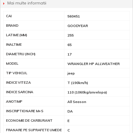
Mai multe informatii
CAI
560451
BRAND
GOODYEAR
LATIME (MM)
255
INALTIME
65
DIAMETRU (INCH)
17
MODEL
WRANGLER HP ALLWEATHER
TIP VEHICUL
jeep
INDICE VITEZA
T (190km/h)
INDICE SARCINA
110 (1060kg/anvelopa)
ANOTIMP
All Season
INSCRIPTIONARE M+S
DA
ECONOMIE DE CARBURANT
E
FRANARE PE SUPRAFETE UMEDE
C