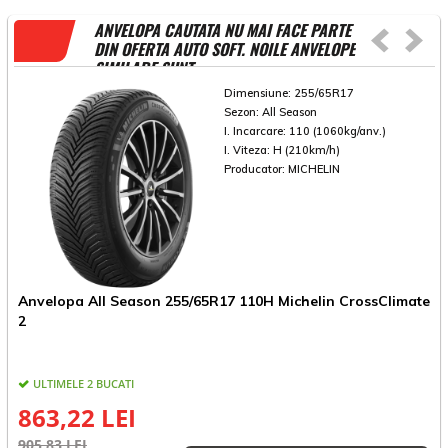
ANVELOPA CAUTATA NU MAI FACE PARTE
DIN OFERTA AUTO SOFT. NOILE ANVELOPE
SIMILARE SUNT
Dimensiune:
255/65R17
Sezon:
All Season
I. Incarcare:
110 (1060kg/anv.)
I. Viteza:
H (210km/h)
Producator:
MICHELIN
Anvelopa All Season 255/65R17 110H Michelin CrossClimate
A
2
ULTIMELE 2 BUCATI
E
863,22 LEI
905,83 LEI