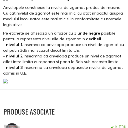
Anvelopele constribuie la nivelul de zgomot produs de masina.
Cu cat nivelul de zgomot este mai mic, cu atat impactul asupra
mediului incojurator este mai mic si in conformitate cu normele
legislative.
Pe etichete se afiseaza un difuzor cu
3 unde negre
posibile
pentru a reprezenta nivelurile de zgomot in
decibeli
.
-
nivelul 1
insemna ca anvelopa produce un nivel de zgomot cu
cel putin 3db mai scazut decat limita UE.
-
nivelul 2
inseamna ca anvelopa produce un nivel de zgomot
aflat intre limita europeana si pana la 3db sub aceasta limita.
-
nivelul 3
inseamna ca anvelopa depaseste nivelul de zgomot
admis in U.E.
PRODUSE ASOCIATE
IN STOC