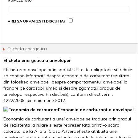
NUMELE TAU
*
VREI SA URMARESTI DISCUTIA?
Eticheta energetica
Eticheta energetica a anvelopei
Etichetarea anvelopelor in spatiul U.E. este obligatorie si trebuie
sa contina informatii despre economia de carburant rezultata
din folosirea anvelopei, despre comportamentul anvelopei la
franare pe carosabil umed si despre zgomotul produs de
anvelopa respectiva (in decibeli), conform directivei nr.
1222/2009, din noiembrie 2012.
Economia de carburant a anvelopei
Economia de carburant a unei anvelope se traduce prin gradul
de rezistenta la rulare si este reprezentata printr-o scara
colorata, de la A la G. Clasa A (verde) este atribuita unei
anvelope care datorita rezistentei scazute la rulare, va oferi un