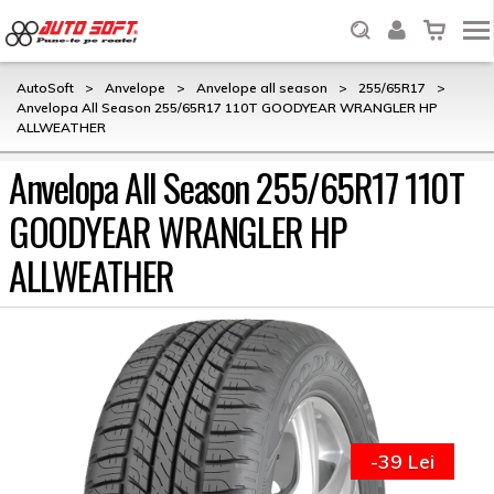
AutoSoft
>
Anvelope
>
Anvelope all season
>
255/65R17
>
Anvelopa All Season 255/65R17 110T GOODYEAR WRANGLER HP
ALLWEATHER
Anvelopa All Season 255/65R17 110T
GOODYEAR WRANGLER HP
ALLWEATHER
-39 Lei