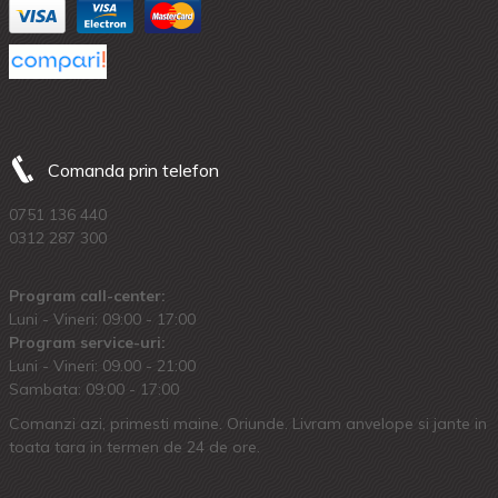
Comanda prin telefon
0751 136 440
0312 287 300
Program call-center:
Luni - Vineri: 09:00 - 17:00
Program service-uri:
Luni - Vineri: 09.00 - 21:00
Sambata: 09:00 - 17:00
Comanzi azi, primesti maine. Oriunde. Livram anvelope si jante in
toata tara in termen de 24 de ore.