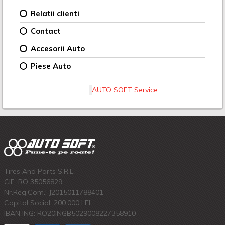
Relatii clienti
Contact
Accesorii Auto
Piese Auto
AUTO SOFT Service
Tires And Parts S.R.L.
CIF: RO 35056829
Nr.Reg.Com.: J2015011788401
Capital Social: 200.000 LEI
IBAN ING: RO20INGB5029008227358910