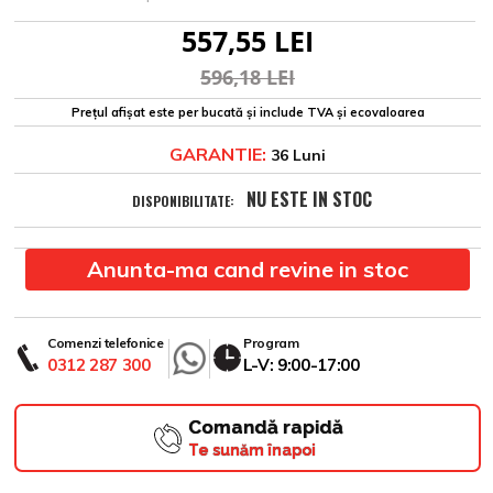
557,55 LEI
596,18 LEI
Prețul afișat este per bucată și include TVA și ecovaloarea
GARANTIE:
36 Luni
NU ESTE IN STOC
DISPONIBILITATE:
Anunta-ma cand revine in stoc
Comenzi telefonice
Program
0312 287 300
L-V: 9:00-17:00
Comandă rapidă
Te sunăm înapoi