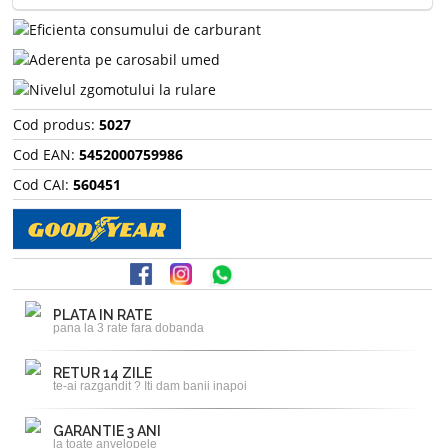
Cod produs:
5027
Cod EAN:
5452000759986
Cod CAI:
560451
PLATA IN RATE
pana la 3 rate fara dobanda
RETUR 14 ZILE
te-ai razgandit ? Iti dam banii inapoi
GARANTIE 3 ANI
la toate anvelopele