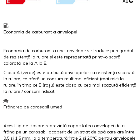
Economia de carburant
a
anvelopei
Economia de carburant a
unei
anvelope
se traduce
prin
gradul
de
rezistență
la
rulare
și
este
reprezentată
printr
-o
scară
colorată
, de la
A
la
E
.
Clasa
A
(
verde
)
este
atribuită
anvelopelor
cu
rezistența
scazută
la
rulare
,
ce
oferă
un
consum
mult
mai
eficient
(
mai
mic) la
rulare
,
în
timp
ce
E
(
roșu
)
este
clasa
cu
cea
mai
scazută
eficiență
la
rulare
/
consum
ridicat
.
Frânarea
pe
carosabil
umed
Acest
tip de
clasare
reprezintă
capacitatea
anvelopei
de a
frâna
pe un
carosabil
acoperit
de un
strat
de
apă
care are
între
0.5
si
1.5 mm, la o
temperatură
între
2
si
20ºC
pentru
anvelopele