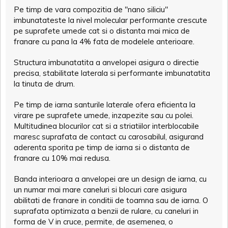
Pe timp de vara compozitia de "nano siliciu"
imbunatateste la nivel molecular performante crescute
pe suprafete umede cat si o distanta mai mica de
franare cu pana la 4% fata de modelele anterioare.
Structura imbunatatita a anvelopei asigura o directie
precisa, stabilitate laterala si performante imbunatatita
la tinuta de drum.
Pe timp de iarna santurile laterale ofera eficienta la
virare pe suprafete umede, inzapezite sau cu polei.
Multitudinea blocurilor cat si a striatiilor interblocabile
maresc suprafata de contact cu carosabilul, asigurand
aderenta sporita pe timp de iarna si o distanta de
franare cu 10% mai redusa.
Banda interioara a anvelopei are un design de iarna, cu
un numar mai mare caneluri si blocuri care asigura
abilitati de franare in conditii de toamna sau de iarna. O
suprafata optimizata a benzii de rulare, cu caneluri in
forma de V in cruce, permite, de asemenea, o