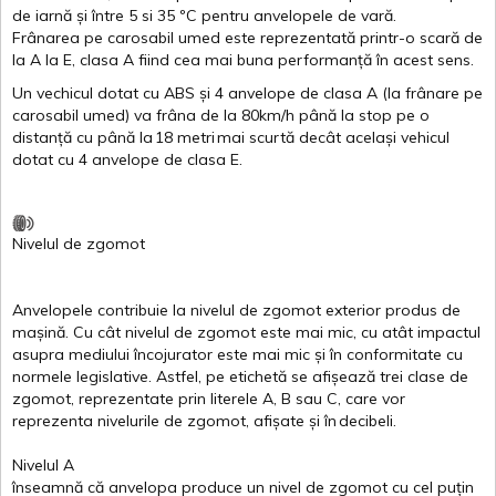
de
iarnă
și
între
5
si
35 ºC
pentru
anvelopele
de
vară
.
Frânarea
pe
carosabil
umed
este
reprezentată
printr
-o
scară
de
la
A
la
E
,
clasa
A
fiind
cea
mai
buna
performanță
în
acest
sens.
Un
vechicul
dotat
cu ABS
și
4
anvelope
de
clasa
A
(la
frânare
pe
carosabil
umed
)
va
frâna
de la 80km/h
până
la stop pe o
distanță
cu
până
la
18
metri
mai
scurtă
decât
același
vehicul
dotat
cu 4
anvelope
de
clasa
E
.
Nivelul
de
zgomot
Anvelopele
contribuie
la
nivelul
de
zgomot
exterior
produs
de
mașină
. Cu
cât
nivelul
de
zgomot
este
mai
mic, cu
atât
impactul
asupra
mediului
încojurator
este
mai
mic
și
în
conformitate
cu
normele
legislative.
Astfel
, pe
etichetă
se
afișează
trei
clase
de
zgomot
,
reprezentate
prin
literele
A
,
B
sau
C
, care
vor
reprezenta
nivelurile
de
zgomot
,
afișate
și
în
decibeli
.
Nivelul
A
înseamnă
că
anvelopa
produce un
nivel
de
zgomot
cu
cel
puțin