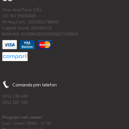
Tires And Parts S.R.L.
CIF: RO 35056829
Nr.Reg.Com.: J2015011788401
Capital Social: 200.000 LEI
IBAN ING: RO20INGB5029008227358910
Comanda prin telefon
0751 136 440
0312 287 300
Program call-center:
Luni - Vineri: 09:00 - 17:00