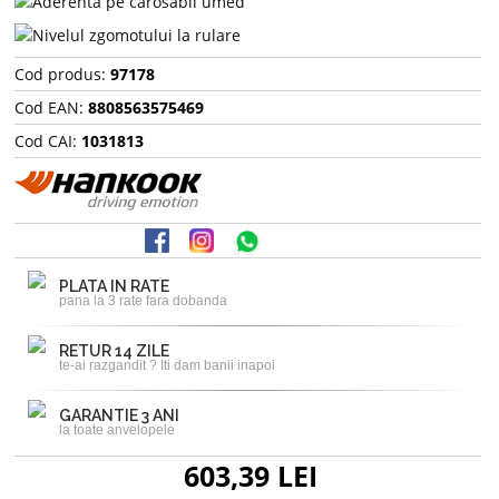
Cod produs:
97178
Cod EAN:
8808563575469
Cod CAI:
1031813
PLATA IN RATE
pana la 3 rate fara dobanda
RETUR 14 ZILE
te-ai razgandit ? Iti dam banii inapoi
GARANTIE 3 ANI
la toate anvelopele
603,39 LEI