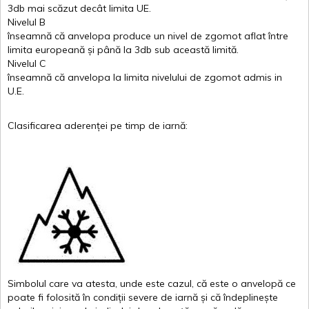
3db
mai
scăzut
decât
limita
UE.
Nivelul
B
înseamnă
că
anvelopa
produce un
nivel
de
zgomot
aflat
între
limita
europeană
și
până
la 3db sub
această
limită
.
Nivelul
C
înseamnă
că
anvelopa
la
limita
nivelului
de
zgomot
admis in
U.E.
Clasificarea
aderenței
pe
timp
de
iarnă
:
Simbolul
care
va
atesta
,
unde
este
cazul
,
că
este
o
anvelopă
ce
poate
fi
folosită
în
condiții
severe de
iarnă
și
că
îndeplinește