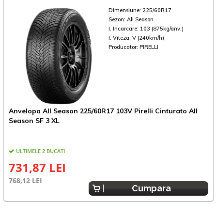
Dimensiune:
225/60R17
Sezon:
All Season
I. Incarcare:
103 (875kg/anv.)
I. Viteza:
V (240km/h)
Producator:
PIRELLI
Anvelopa All Season 225/60R17 103V Pirelli Cinturato All
A
Season SF 3 XL
ULTIMELE 2 BUCATI
731,87 LEI
768,12 LEI
5
Cumpara