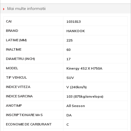
Mai multe informatii
CAI
1031813
BRAND
HANKOOK
LATIME (MM)
225
INALTIME
60
DIAMETRU (INCH)
17
MODEL
Kinergy 4S2 X H750A
TIP VEHICUL
SUV
INDICE VITEZA
V (240km/h)
INDICE SARCINA
103 (875kg/anvelopa)
ANOTIMP
All Season
INSCRIPTIONARE M+S
DA
ECONOMIE DE CARBURANT
C