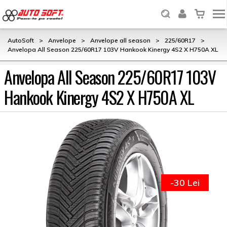
AutoSoft
>
Anvelope
>
Anvelope all season
>
225/60R17
>
Anvelopa All Season 225/60R17 103V Hankook Kinergy 4S2 X H750A XL
Anvelopa All Season 225/60R17 103V
Hankook Kinergy 4S2 X H750A XL
-30 Lei