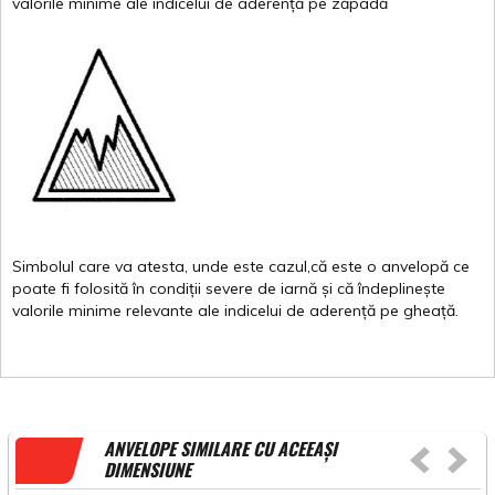
valor
i
le
minime
ale
indicelui
de
aderență
pe
zăpadă
Simbolul
care
va
atesta
,
unde
este
cazul,că
este
o
anvelopă
ce
poate
fi
folosită
în
condiții
severe de
iarnă
și
că
îndeplinește
valorile
minime
relevante
ale
indicelui
de
aderență
pe
gheață
.
ANVELOPE SIMILARE CU ACEEAȘI
DIMENSIUNE