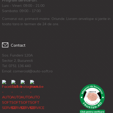
Program service-uri:
Luni - Vineri: 09.00 - 21:00
Sambata: 09:00 - 17:00
Comanzi azi, primesti maine. Oriunde. Livram anvelope si jante in
toata tara in termen de 24 de ore.
Contact
Sos. Fundeni 120A
Sector 2, Bucuresti
Tel:
0751 136 440
Email: comercial@auto-soft.ro