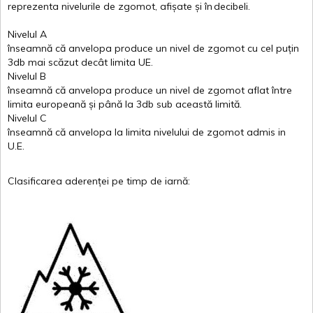
reprezenta
nivelurile
de
zgomot
,
afișate
și
în
decibeli
.
Nivelul
A
înseamnă
că
anvelopa
produce un
nivel
de
zgomot
cu
cel
puțin
3db
mai
scăzut
decât
limita
UE.
Nivelul
B
înseamnă
că
anvelopa
produce un
nivel
de
zgomot
aflat
între
limita
europeană
și
până
la 3db sub
această
limită
.
Nivelul
C
înseamnă
că
anvelopa
la
limita
nivelului
de
zgomot
admis in
U.E.
Clasificarea
aderenței
pe
timp
de
iarnă
: