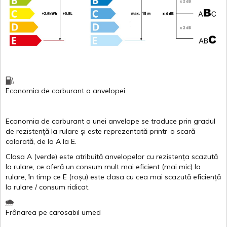
Economia de carburant
a
anvelopei
Economia de carburant a
unei
anvelope
se traduce
prin
gradul
de
rezistență
la
rulare
și
este
reprezentată
printr
-o
scară
colorată
, de la
A
la
E
.
Clasa
A
(
verde
)
este
atribuită
anvelopelor
cu
rezistența
scazută
la
rulare
,
ce
oferă
un
consum
mult
mai
eficient
(
mai
mic) la
rulare
,
în
timp
ce
E
(
roșu
)
este
clasa
cu
cea
mai
scazută
eficiență
la
rulare
/
consum
ridicat
.
Frânarea
pe
carosabil
umed