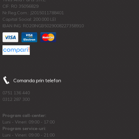
CIF: RO 35056829
Nr.Reg.Com.: J2015011788401
Capital Social: 200.000 LEI
IBAN ING: RO20INGB5029008227358910
Comanda prin telefon
0751 136 440
0312 287 300
Program call-center:
Luni - Vineri: 09:00 - 17:00
Program service-uri:
Luni - Vineri: 09.00 - 21:00