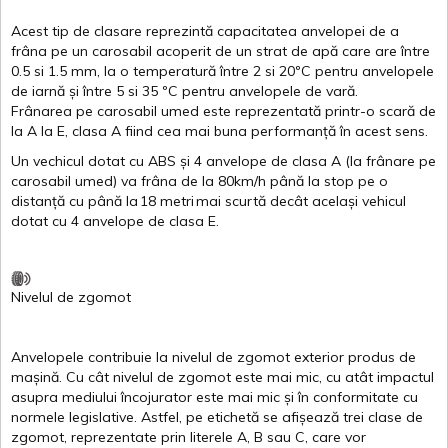
Acest
tip de
clasare
reprezintă
capacitatea
anvelopei
de a
frâna
pe un
carosabil
acoperit
de un
strat
de
apă
care are
între
0.5
si
1.5 mm, la o
temperatură
între
2
si
20ºC
pentru
anvelopele
de
iarnă
și
între
5
si
35 ºC
pentru
anvelopele
de
vară
.
Frânarea
pe
carosabil
umed
este
reprezentată
printr
-o
scară
de
la
A
la
E
,
clasa
A
fiind
cea
mai
buna
performanță
în
acest
sens.
Un
vechicul
dotat
cu ABS
și
4
anvelope
de
clasa
A
(la
frânare
pe
carosabil
umed
)
va
frâna
de la 80km/h
până
la stop pe o
distanță
cu
până
la
18
metri
mai
scurtă
decât
același
vehicul
dotat
cu 4
anvelope
de
clasa
E
.
Nivelul
de
zgomot
Anvelopele
contribuie
la
nivelul
de
zgomot
exterior
produs
de
mașină
. Cu
cât
nivelul
de
zgomot
este
mai
mic, cu
atât
impactul
asupra
mediului
încojurator
este
mai
mic
și
în
conformitate
cu
normele
legislative.
Astfel
, pe
etichetă
se
afișează
trei
clase
de
zgomot
,
reprezentate
prin
literele
A
,
B
sau
C
, care
vor