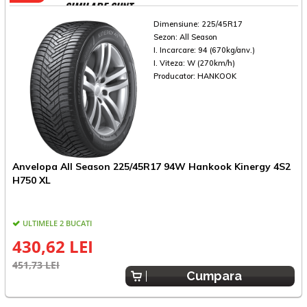
SIMILARE SUNT
Dimensiune:
225/45R17
Sezon:
All Season
I. Incarcare:
94 (670kg/anv.)
I. Viteza:
W (270km/h)
Producator:
HANKOOK
Anvelopa All Season 225/45R17 94W Hankook Kinergy 4S2
A
H750 XL
S
ULTIMELE 2 BUCATI
430,62 LEI
451,73 LEI
4
Cumpara