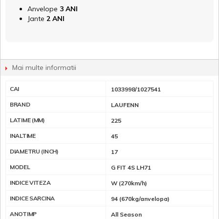
Anvelope
3 ANI
Jante
2 ANI
Mai multe informatii
CAI
1033998/1027541
BRAND
LAUFENN
LATIME (MM)
225
INALTIME
45
DIAMETRU (INCH)
17
MODEL
G FIT 4S LH71
INDICE VITEZA
W (270km/h)
INDICE SARCINA
94 (670kg/anvelopa)
ANOTIMP
All Season