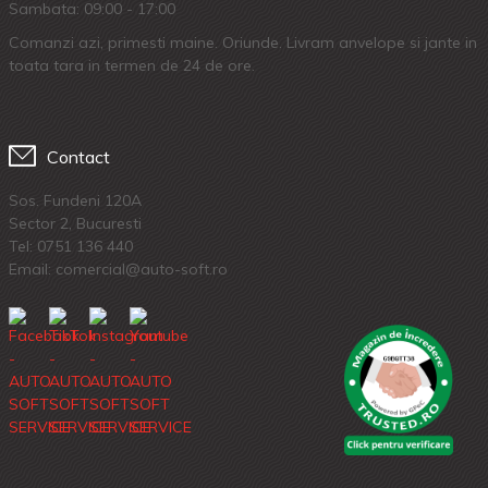
Sambata: 09:00 - 17:00
Comanzi azi, primesti maine. Oriunde. Livram anvelope si jante in
toata tara in termen de 24 de ore.
Contact
Sos. Fundeni 120A
Sector 2, Bucuresti
Tel:
0751 136 440
Email: comercial@auto-soft.ro