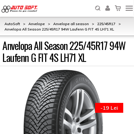
AutoSoft
>
Anvelope
>
Anvelope all season
>
225/45R17
>
Anvelopa All Season 225/45R17 94W Laufenn G FIT 4S LH71 XL
Anvelopa All Season 225/45R17 94W
Laufenn G FIT 4S LH71 XL
-19 Lei