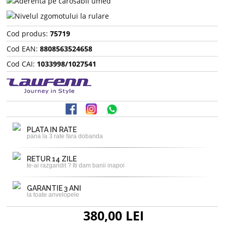
Cod produs:
75719
Cod EAN:
8808563524658
Cod CAI:
1033998/1027541
PLATA IN RATE
pana la 3 rate fara dobanda
RETUR 14 ZILE
te-ai razgandit ? Iti dam banii inapoi
GARANTIE 3 ANI
la toate anvelopele
380,00 LEI