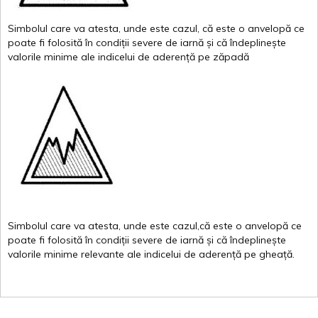
Simbolul
care
va
atesta
,
unde
este
cazul
,
că
este
o
anvelopă
ce
poate
fi
folosită
în
condiții
severe de
iarnă
și
că
îndeplinește
valor
i
le
minime
ale
indicelui
de
aderență
pe
zăpadă
Simbolul
care
va
atesta
,
unde
este
cazul,că
este
o
anvelopă
ce
poate
fi
folosită
în
condiții
severe de
iarnă
și
că
îndeplinește
valorile
minime
relevante
ale
indicelui
de
aderență
pe
gheață
.