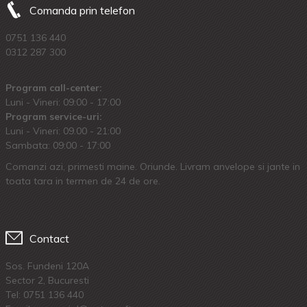
Comanda prin telefon
0751 136 440
0312 287 300
Program call-center:
Luni - Vineri: 09:00 - 17:00
Program service-uri:
Luni - Vineri: 09.00 - 21:00
Sambata: 09:00 - 17:00
Comanzi azi, primesti maine. Oriunde. Livram anvelope si jante in
toata tara in termen de 24 de ore.
Contact
Sos. Fundeni 120A
Sector 2, Bucuresti
Tel:
0751 136 440