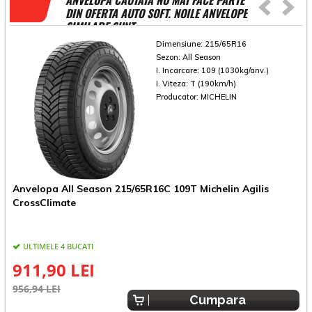
ANVELOPA CAUTATA NU MAI FACE PARTE
DIN OFERTA AUTO SOFT. NOILE ANVELOPE
SIMILARE SUNT
Dimensiune:
215/65R16
Sezon:
All Season
I. Incarcare:
109 (1030kg/anv.)
I. Viteza:
T (190km/h)
Producator:
MICHELIN
Anvelopa All Season 215/65R16C 109T Michelin Agilis
A
CrossClimate
ULTIMELE 4 BUCATI
911,90 LEI
956,94 LEI
6
Cumpara