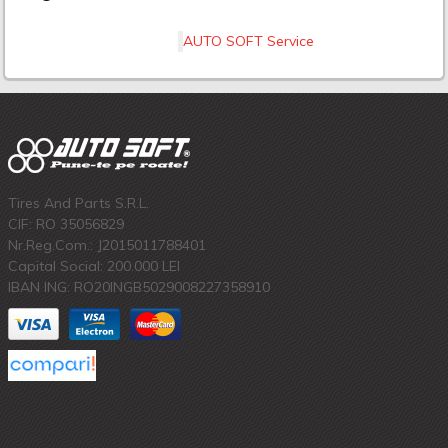
AUTO SOFT Service
Tires And Parts S.R.L.
CIF: RO 35056829
Nr.Reg.Com.: J2015011788401
Capital Social: 200.000 LEI
IBAN ING: RO20INGB5029008227358910