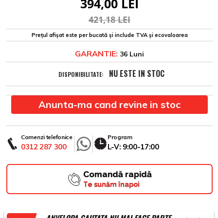
394,00 LEI
421,18 LEI
Prețul afișat este per bucată și include TVA și ecovaloarea
GARANTIE:
36 Luni
NU ESTE IN STOC
DISPONIBILITATE:
Anunta-ma cand revine in stoc
Comenzi telefonice
Program
0312 287 300
L-V: 9:00-17:00
Comandă rapidă
Te sunăm înapoi