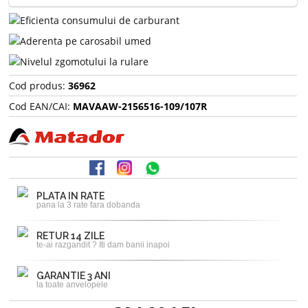
Cod produs:
36962
Cod EAN/CAI:
MAVAAW-2156516-109/107R
PLATA IN RATE
pana la 3 rate fara dobanda
RETUR 14 ZILE
te-ai razgandit ? Iti dam banii inapoi
GARANTIE 3 ANI
la toate anvelopele