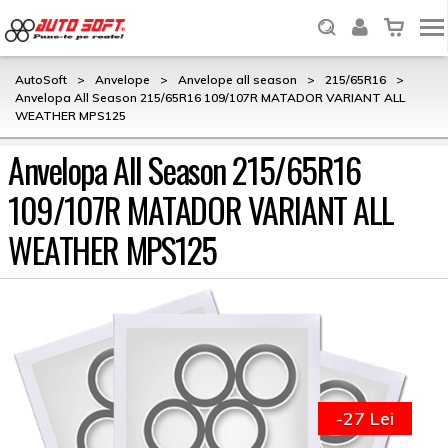
AutoSoft
>
Anvelope
>
Anvelope all season
>
215/65R16
>
Anvelopa All Season 215/65R16 109/107R MATADOR VARIANT ALL
WEATHER MPS125
Anvelopa All Season 215/65R16
109/107R MATADOR VARIANT ALL
WEATHER MPS125
-27 Lei