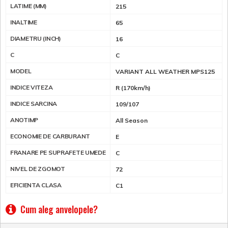
LATIME (MM)
215
INALTIME
65
DIAMETRU (INCH)
16
C
C
MODEL
VARIANT ALL WEATHER MPS125
INDICE VITEZA
R (170km/h)
INDICE SARCINA
109/107
ANOTIMP
All Season
ECONOMIE DE CARBURANT
E
FRANARE PE SUPRAFETE UMEDE
C
NIVEL DE ZGOMOT
72
EFICIENTA CLASA
C1
Cum aleg anvelopele?