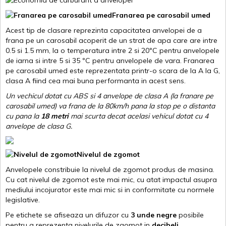
Franarea pe carosabil umed
Acest tip de clasare reprezinta capacitatea anvelopei de a
frana pe un carosabil acoperit de un strat de apa care are intre
0.5 si 1.5 mm, la o temperatura intre 2 si 20ºC pentru anvelopele
de iarna si intre 5 si 35 ºC pentru anvelopele de vara. Franarea
pe carosabil umed este reprezentata printr-o scara de la A la G,
clasa A fiind cea mai buna performanta in acest sens.
Un vechicul dotat cu ABS si 4 anvelope de clasa A (la franare pe
carosabil umed) va frana de la 80km/h pana la stop pe o distanta
cu pana la
18 metri
mai scurta decat acelasi vehicul dotat cu 4
anvelope de clasa G
.
Nivelul de zgomot
Anvelopele constribuie la nivelul de zgomot produs de masina.
Cu cat nivelul de zgomot este mai mic, cu atat impactul asupra
mediului incojurator este mai mic si in conformitate cu normele
legislative.
Pe etichete se afiseaza un difuzor cu
3 unde negre
posibile
pentru a reprezenta nivelurile de zgomot in
decibeli
.