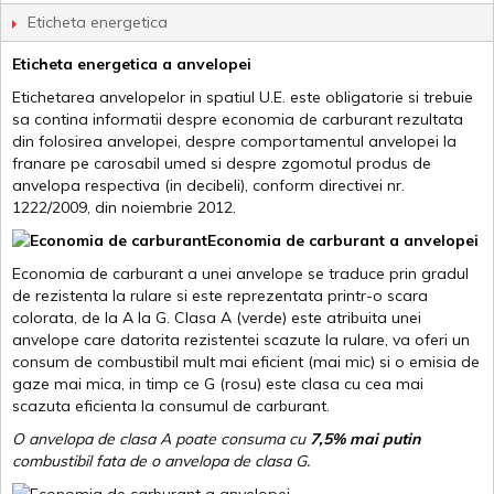
Eticheta energetica
Eticheta energetica a anvelopei
Etichetarea anvelopelor in spatiul U.E. este obligatorie si trebuie
sa contina informatii despre economia de carburant rezultata
din folosirea anvelopei, despre comportamentul anvelopei la
franare pe carosabil umed si despre zgomotul produs de
anvelopa respectiva (in decibeli), conform directivei nr.
1222/2009, din noiembrie 2012.
Economia de carburant a anvelopei
Economia de carburant a unei anvelope se traduce prin gradul
de rezistenta la rulare si este reprezentata printr-o scara
colorata, de la A la G. Clasa A (verde) este atribuita unei
anvelope care datorita rezistentei scazute la rulare, va oferi un
consum de combustibil mult mai eficient (mai mic) si o emisia de
gaze mai mica, in timp ce G (rosu) este clasa cu cea mai
scazuta eficienta la consumul de carburant.
O anvelopa de clasa A poate consuma cu
7,5% mai putin
combustibil fata de o anvelopa de clasa G.