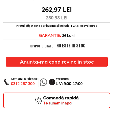
262,97 LEI
280,98 LEI
Prețul afișat este per bucată și include TVA și ecovaloarea
GARANTIE:
36 Luni
NU ESTE IN STOC
DISPONIBILITATE:
Anunta-ma cand revine in stoc
Comenzi telefonice
Program
0312 287 300
L-V: 9:00-17:00
Comandă rapidă
Te sunăm înapoi