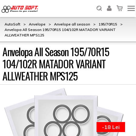
AutoSoft
>
Anvelope
>
Anvelope all season
>
195/70R15
>
Anvelopa All Season 195/70R15 104/102R MATADOR VARIANT
ALLWEATHER MPS125
Anvelopa All Season 195/70R15
104/102R MATADOR VARIANT
ALLWEATHER MPS125
-18 Lei