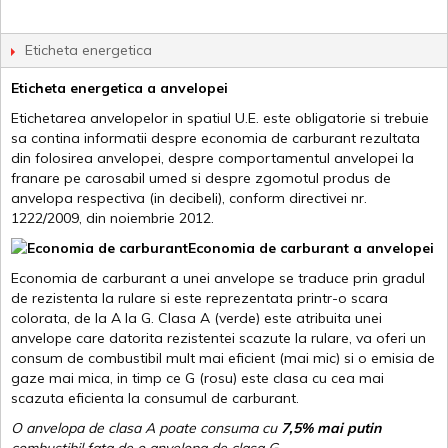
Eticheta energetica
Eticheta energetica a anvelopei
Etichetarea anvelopelor in spatiul U.E. este obligatorie si trebuie
sa contina informatii despre economia de carburant rezultata
din folosirea anvelopei, despre comportamentul anvelopei la
franare pe carosabil umed si despre zgomotul produs de
anvelopa respectiva (in decibeli), conform directivei nr.
1222/2009, din noiembrie 2012.
Economia de carburant a anvelopei
Economia de carburant a unei anvelope se traduce prin gradul
de rezistenta la rulare si este reprezentata printr-o scara
colorata, de la A la G. Clasa A (verde) este atribuita unei
anvelope care datorita rezistentei scazute la rulare, va oferi un
consum de combustibil mult mai eficient (mai mic) si o emisia de
gaze mai mica, in timp ce G (rosu) este clasa cu cea mai
scazuta eficienta la consumul de carburant.
O anvelopa de clasa A poate consuma cu
7,5% mai putin