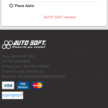
Piese Auto
AUTO SOFT Service
Tires And Parts S.R.L.
CIF: RO 35056829
Nr.Reg.Com.: J2015011788401
Capital Social: 200.000 LEI
IBAN ING: RO20INGB5029008227358910