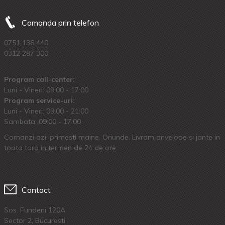
Comanda prin telefon
0751 136 440
0312 287 300
Program call-center:
Luni - Vineri: 09:00 - 17:00
Program service-uri:
Luni - Vineri: 09.00 - 21:00
Sambata: 09:00 - 17:00
Comanzi azi, primesti maine. Oriunde. Livram anvelope si jante in
toata tara in termen de 24 de ore.
Contact
Sos. Fundeni 120A
Sector 2, Bucuresti