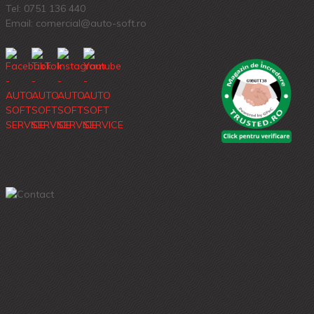
Tel:
0751 136 440
Email: comercial@auto-soft.ro