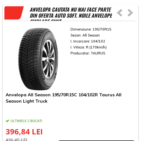
ANVELOPA CAUTATA NU MAI FACE PARTE
DIN OFERTA AUTO SOFT. NOILE ANVELOPE
SIMILARE SUNT
Dimensiune:
195/70R15
Sezon:
All Season
I. Incarcare:
104/102
I. Viteza:
R (170km/h)
Producator:
TAURUS
Anvelopa All Season 195/70R15C 104/102R Taurus All
A
Season Light Truck
D
ULTIMELE 2 BUCATI
396,84 LEI
436,45 LEI
5