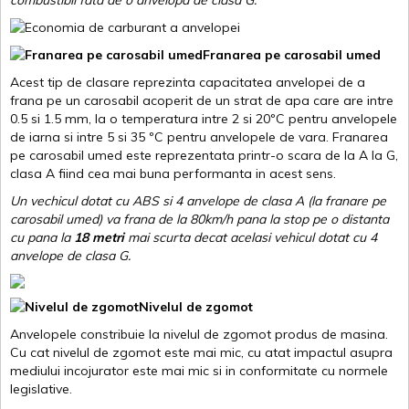
combustibil fata de o anvelopa de clasa G.
Franarea pe carosabil umed
Acest tip de clasare reprezinta capacitatea anvelopei de a
frana pe un carosabil acoperit de un strat de apa care are intre
0.5 si 1.5 mm, la o temperatura intre 2 si 20ºC pentru anvelopele
de iarna si intre 5 si 35 ºC pentru anvelopele de vara. Franarea
pe carosabil umed este reprezentata printr-o scara de la A la G,
clasa A fiind cea mai buna performanta in acest sens.
Un vechicul dotat cu ABS si 4 anvelope de clasa A (la franare pe
carosabil umed) va frana de la 80km/h pana la stop pe o distanta
cu pana la
18 metri
mai scurta decat acelasi vehicul dotat cu 4
anvelope de clasa G
.
Nivelul de zgomot
Anvelopele constribuie la nivelul de zgomot produs de masina.
Cu cat nivelul de zgomot este mai mic, cu atat impactul asupra
mediului incojurator este mai mic si in conformitate cu normele
legislative.