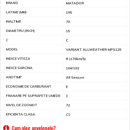
BRAND
MATADOR
LATIME (MM)
195
INALTIME
70
DIAMETRU (INCH)
15
C
C
MODEL
VARIANT ALLWEATHER MPS125
INDICE VITEZA
R (170km/h)
INDICE SARCINA
104/102
ANOTIMP
All Season
ECONOMIE DE CARBURANT
E
FRANARE PE SUPRAFETE UMEDE
C
NIVEL DE ZGOMOT
72
EFICIENTA CLASA
C1
Cum aleg anvelopele?