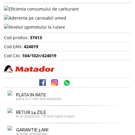
Cod produs:
37413
Cod EAN:
424019
Cod CAI:
104/102r/424019
PLATA IN RATE
pana la 3 rate fara dobanda
RETUR 14 ZILE
te-ai razgandit ? Iti dam banii inapoi
GARANTIE 3 ANI
la toate anvelopele