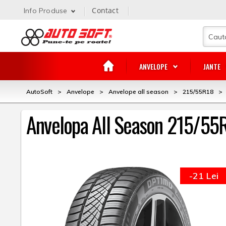
Contact
Info Produse
ANVELOPE
JANTE
AutoSoft
>
Anvelope
>
Anvelope all season
>
215/55R18
>
Anvelopa All Season 215/55
-21 Lei