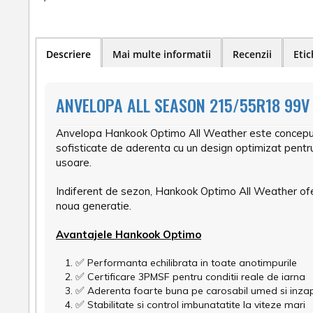
Descriere
Mai multe informatii
Recenzii
Etic
ANVELOPA ALL SEASON 215/55R18 99V
Anvelopa Hankook Optimo All Weather este conceputa p
sofisticate de aderenta cu un design optimizat pentru
usoare.
Indiferent de sezon, Hankook Optimo All Weather ofera 
noua generatie.
Avantajele Hankook Optimo
✅
Performanta echilibrata in toate anotimpurile
✅
Certificare 3PMSF pentru conditii reale de iarna
✅
Aderenta foarte buna pe carosabil umed si inza
✅
Stabilitate si control imbunatatite la viteze mari