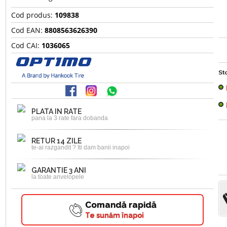
Cod produs:
109838
Cod EAN:
8808563626390
Cod CAI:
1036065
Sto
PLATA IN RATE
pana la 3 rate fara dobanda
RETUR 14 ZILE
te-ai razgandit ? Iti dam banii inapoi
GARANTIE 3 ANI
la toate anvelopele
Comandă rapidă
Te sunăm înapoi