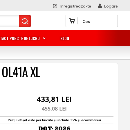
Inregistreaza-te
Logare
Cos
TACT PUNCTE DE LUCRU
BLOG
V OL41A XL
433,81 LEI
455,08 LEI
Prețul afișat este per bucată și include TVA și ecovaloarea
DOT:
2026