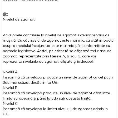
Nivelul
de
zgomot
Anvelopele
contribuie
la
nivelul
de
zgomot
exterior
produs
de
mașină
. Cu
cât
nivelul
de
zgomot
este
mai
mic, cu
atât
impactul
asupra
mediului
încojurator
este
mai
mic
și
în
conformitate
cu
normele
legislative.
Astfel
, pe
etichetă
se
afișează
trei
clase
de
zgomot
,
reprezentate
prin
literele
A
,
B
sau
C
, care
vor
reprezenta
nivelurile
de
zgomot
,
afișate
și
în
decibeli
.
Nivelul
A
înseamnă
că
anvelopa
produce un
nivel
de
zgomot
cu
cel
puțin
3db
mai
scăzut
decât
limita
UE.
Nivelul
B
înseamnă
că
anvelopa
produce un
nivel
de
zgomot
aflat
între
limita
europeană
și
până
la 3db sub
această
limită
.
Nivelul
C
înseamnă
că
anvelopa
la
limita
nivelului
de
zgomot
admis in
U.E.