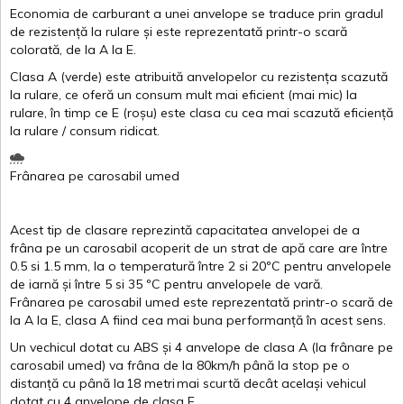
Economia de carburant a
unei
anvelope
se traduce
prin
gradul
de
rezistență
la
rulare
și
este
reprezentată
printr
-o
scară
colorată
, de la
A
la
E
.
Clasa
A
(
verde
)
este
atribuită
anvelopelor
cu
rezistența
scazută
la
rulare
,
ce
oferă
un
consum
mult
mai
eficient
(
mai
mic) la
rulare
,
în
timp
ce
E
(
roșu
)
este
clasa
cu
cea
mai
scazută
eficiență
la
rulare
/
consum
ridicat
.
Frânarea
pe
carosabil
umed
Acest
tip de
clasare
reprezintă
capacitatea
anvelopei
de a
frâna
pe un
carosabil
acoperit
de un
strat
de
apă
care are
între
0.5
si
1.5 mm, la o
temperatură
între
2
si
20ºC
pentru
anvelopele
de
iarnă
și
între
5
si
35 ºC
pentru
anvelopele
de
vară
.
Frânarea
pe
carosabil
umed
este
reprezentată
printr
-o
scară
de
la
A
la
E
,
clasa
A
fiind
cea
mai
buna
performanță
în
acest
sens.
Un
vechicul
dotat
cu ABS
și
4
anvelope
de
clasa
A
(la
frânare
pe
carosabil
umed
)
va
frâna
de la 80km/h
până
la stop pe o
distanță
cu
până
la
18
metri
mai
scurtă
decât
același
vehicul
dotat
cu 4
anvelope
de
clasa
E
.