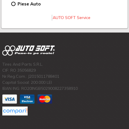
Piese Auto
AUTO SOFT Service
Tires And Parts S.R.L.
CIF: RO 35056829
Nr.Reg.Com.: J2015011788401
Capital Social: 200.000 LEI
IBAN ING: RO20INGB5029008227358910