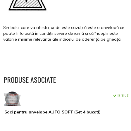
Simbolul
care
va
atesta
,
unde
este
cazul,că
este
o
anvelopă
ce
poate
fi
folosită
în
condiții
severe de
iarnă
și
că
îndeplinește
valorile
minime
relevante
ale
indicelui
de
aderență
pe
gheață
.
PRODUSE ASOCIATE
IN STOC
Saci pentru anvelope AUTO SOFT (Set 4 bucati)