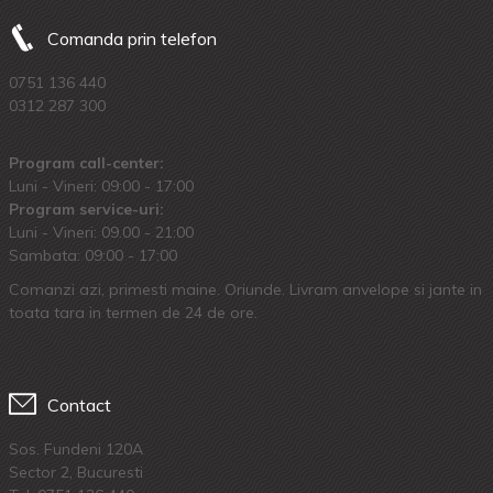
Comanda prin telefon
0751 136 440
0312 287 300
Program call-center:
Luni - Vineri: 09:00 - 17:00
Program service-uri:
Luni - Vineri: 09.00 - 21:00
Sambata: 09:00 - 17:00
Comanzi azi, primesti maine. Oriunde. Livram anvelope si jante in
toata tara in termen de 24 de ore.
Contact
Sos. Fundeni 120A
Sector 2, Bucuresti