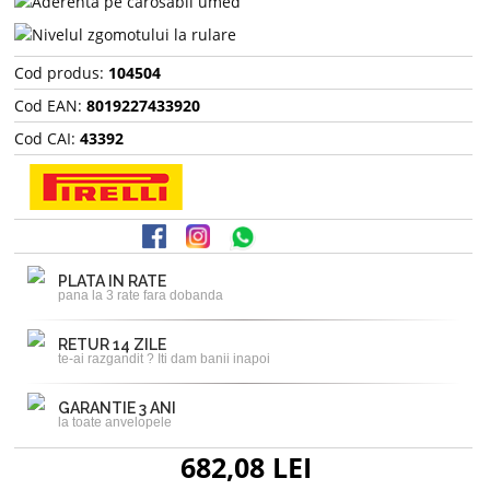
Cod produs:
104504
Cod EAN:
8019227433920
Cod CAI:
43392
PLATA IN RATE
pana la 3 rate fara dobanda
RETUR 14 ZILE
te-ai razgandit ? Iti dam banii inapoi
GARANTIE 3 ANI
la toate anvelopele
682,08 LEI