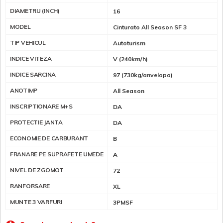
DIAMETRU (INCH)
16
MODEL
Cinturato All Season SF 3
TIP VEHICUL
Autoturism
INDICE VITEZA
V (240km/h)
INDICE SARCINA
97 (730kg/anvelopa)
ANOTIMP
All Season
INSCRIPTIONARE M+S
DA
PROTECTIE JANTA
DA
ECONOMIE DE CARBURANT
B
FRANARE PE SUPRAFETE UMEDE
A
NIVEL DE ZGOMOT
72
RANFORSARE
XL
MUNTE 3 VARFURI
3PMSF