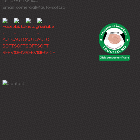
Tel:
0751 136 440
Email: comercial@auto-soft.ro