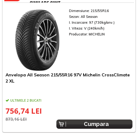
SIMILARE SUNT
Dimensiune:
215/55R16
Sezon:
All Season
I. Incarcare:
97 (730kg/anv.)
I. Viteza:
V (240km/h)
Producator:
MICHELIN
Anvelopa All Season 215/55R16 97V Michelin CrossClimate
A
2 XL
H
ULTIMELE 2 BUCATI
756,74 LEI
873,16 LEI
5
Cumpara