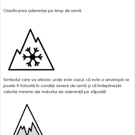
Clasificarea
aderenței
pe
timp
de
iarnă
:
Simbolul
care
va
atesta
,
unde
este
cazul
,
că
este
o
anvelopă
ce
poate
fi
folosită
în
condiții
severe de
iarnă
și
că
îndeplinește
valor
i
le
minime
ale
indicelui
de
aderență
pe
zăpadă