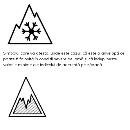
Simbolul
care
va
atesta
,
unde
este
cazul
,
că
este
o
anvelopă
ce
poate
fi
folosită
în
condiții
severe de
iarnă
și
că
îndeplinește
valor
i
le
minime
ale
indicelui
de
aderență
pe
zăpadă