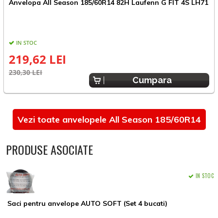
A
Anvelopa All Season 185/60R14 82H Laufenn G FIT 4S LH71
IN STOC
219,62 LEI
3
230,30 LEI
Cumpara
Vezi toate anvelopele All Season 185/60R14
PRODUSE ASOCIATE
IN STOC
Saci pentru anvelope AUTO SOFT (Set 4 bucati)