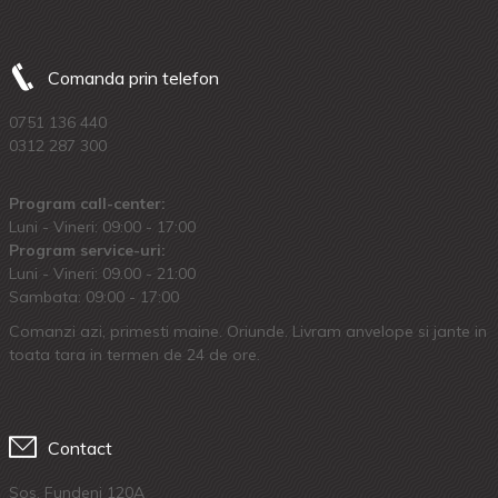
Comanda prin telefon
0751 136 440
0312 287 300
Program call-center:
Luni - Vineri: 09:00 - 17:00
Program service-uri:
Luni - Vineri: 09.00 - 21:00
Sambata: 09:00 - 17:00
Comanzi azi, primesti maine. Oriunde. Livram anvelope si jante in
toata tara in termen de 24 de ore.
Contact
Sos. Fundeni 120A