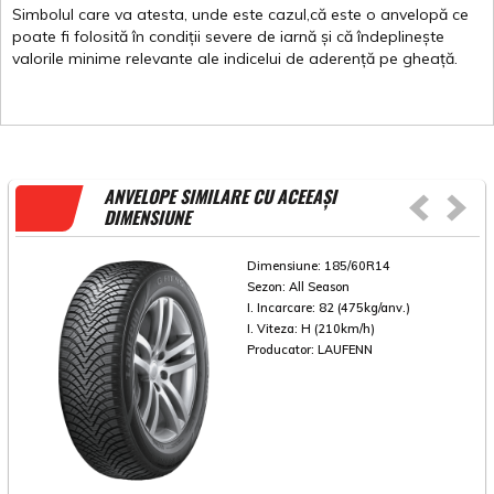
Simbolul
care
va
atesta
,
unde
este
cazul,că
este
o
anvelopă
ce
poate
fi
folosită
în
condiții
severe de
iarnă
și
că
îndeplinește
valorile
minime
relevante
ale
indicelui
de
aderență
pe
gheață
.
ANVELOPE SIMILARE CU ACEEAȘI
DIMENSIUNE
Dimensiune:
185/60R14
Sezon:
All Season
I. Incarcare:
82 (475kg/anv.)
I. Viteza:
H (210km/h)
Producator:
LAUFENN