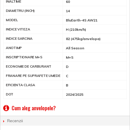
INALTIME
60
DIAMETRU (INCH)
14
MODEL
BluEarth-4S AW21
INDICE VITEZA
H (210km/h)
INDICE SARCINA
82 (475kg/anvelopa)
ANOTIMP
All Season
INSCRIPTIONARE M+S
M+S
ECONOMIE DE CARBURANT
D
FRANARE PE SUPRAFETE UMEDE
C
EFICIENTA CLASA
B
DOT
2024/2025
Cum aleg anvelopele?
Recenzii