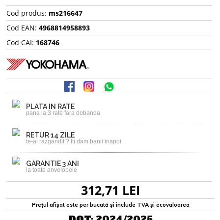
Cod produs:
ms216647
Cod EAN:
4968814958893
Cod CAI:
168746
PLATA IN RATE
pana la 3 rate fara dobanda
RETUR 14 ZILE
te-ai razgandit ? Iti dam banii inapoi
GARANTIE 3 ANI
la toate anvelopele
312,71 LEI
Prețul afișat este per bucată și include TVA și ecovaloarea
DOT:
2024/2025