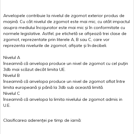
Anvelopele
contribuie
la
nivelul
de
zgomot
exterior
produs
de
mașină
. Cu
cât
nivelul
de
zgomot
este
mai
mic, cu
atât
impactul
asupra
mediului
încojurator
este
mai
mic
și
în
conformitate
cu
normele
legislative.
Astfel
, pe
etichetă
se
afișează
trei
clase
de
zgomot
,
reprezentate
prin
literele
A
,
B
sau
C
, care
vor
reprezenta
nivelurile
de
zgomot
,
afișate
și
în
decibeli
.
Nivelul
A
înseamnă
că
anvelopa
produce un
nivel
de
zgomot
cu
cel
puțin
3db
mai
scăzut
decât
limita
UE.
Nivelul
B
înseamnă
că
anvelopa
produce un
nivel
de
zgomot
aflat
între
limita
europeană
și
până
la 3db sub
această
limită
.
Nivelul
C
înseamnă
că
anvelopa
la
limita
nivelului
de
zgomot
admis in
U.E.
Clasificarea
aderenței
pe
timp
de
iarnă
: