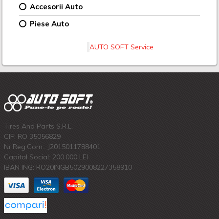
Accesorii Auto
Piese Auto
AUTO SOFT Service
Tires And Parts S.R.L.
CIF: RO 35056829
Nr.Reg.Com.: J2015011788401
Capital Social: 200.000 LEI
IBAN ING: RO20INGB5029008227358910