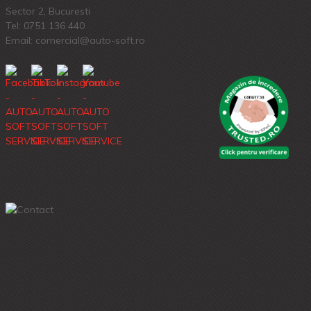
Sector 2, Bucuresti
Tel:
0751 136 440
Email: comercial@auto-soft.ro