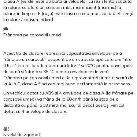
Clasa
A
(
verde
)
este
atribuită
anvelopelor
cu
rezistența
scazută
la
rulare
,
ce
oferă
un
consum
mult
mai
eficient
(
mai
mic) la
rulare
,
în
timp
ce
E
(
roșu
)
este
clasa
cu
cea
mai
scazută
eficiență
la
rulare
/
consum
ridicat
.
Frânarea
pe
carosabil
umed
Acest
tip de
clasare
reprezintă
capacitatea
anvelopei
de a
frâna
pe un
carosabil
acoperit
de un
strat
de
apă
care are
între
0.5
si
1.5 mm, la o
temperatură
între
2
si
20ºC
pentru
anvelopele
de
iarnă
și
între
5
si
35 ºC
pentru
anvelopele
de
vară
.
Frânarea
pe
carosabil
umed
este
reprezentată
printr
-o
scară
de
la
A
la
E
,
clasa
A
fiind
cea
mai
buna
performanță
în
acest
sens.
Un
vechicul
dotat
cu ABS
și
4
anvelope
de
clasa
A
(la
frânare
pe
carosabil
umed
)
va
frâna
de la 80km/h
până
la stop pe o
distanță
cu
până
la
18
metri
mai
scurtă
decât
același
vehicul
dotat
cu 4
anvelope
de
clasa
E
.
Nivelul
de
zgomot