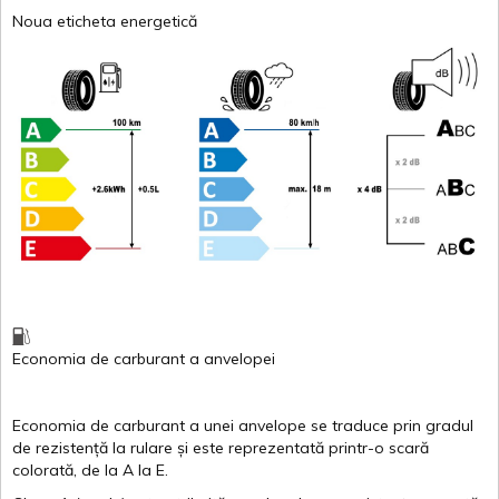
Noua eticheta energetică
Economia de carburant
a
anvelopei
Economia de carburant a
unei
anvelope
se traduce
prin
gradul
de
rezistență
la
rulare
și
este
reprezentată
printr
-o
scară
colorată
, de la
A
la
E
.