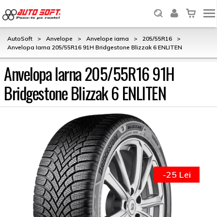
AutoSoft
>
Anvelope
>
Anvelope iarna
>
205/55R16
>
Anvelopa Iarna 205/55R16 91H Bridgestone Blizzak 6 ENLITEN
Anvelopa Iarna 205/55R16 91H
Bridgestone Blizzak 6 ENLITEN
-25 Lei