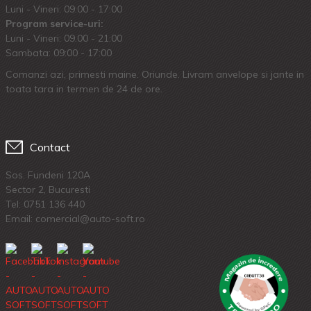
Luni - Vineri: 09:00 - 17:00
Program service-uri:
Luni - Vineri: 09.00 - 21:00
Sambata: 09:00 - 17:00
Comanzi azi, primesti maine. Oriunde. Livram anvelope si jante in
toata tara in termen de 24 de ore.
Contact
Sos. Fundeni 120A
Sector 2, Bucuresti
Tel:
0751 136 440
Email: comercial@auto-soft.ro