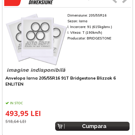
DIMENSIUNE
Dimensiune:
205/55R16
Sezon:
Iarna
I. Incarcare:
91 (615kg/anv.)
I. Viteza:
T (190km/h)
Producator:
BRIDGESTONE
Anvelopa Iarna 205/55R16 91T Bridgestone Blizzak 6
A
ENLITEN
IN STOC
493,95 LEI
518,64 LEI
4
Cumpara