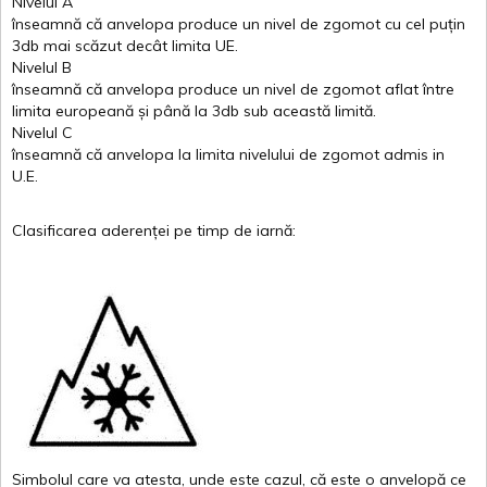
Nivelul
A
înseamnă
că
anvelopa
produce un
nivel
de
zgomot
cu
cel
puțin
3db
mai
scăzut
decât
limita
UE.
Nivelul
B
înseamnă
că
anvelopa
produce un
nivel
de
zgomot
aflat
între
limita
europeană
și
până
la 3db sub
această
limită
.
Nivelul
C
înseamnă
că
anvelopa
la
limita
nivelului
de
zgomot
admis in
U.E.
Clasificarea
aderenței
pe
timp
de
iarnă
:
Simbolul
care
va
atesta
,
unde
este
cazul
,
că
este
o
anvelopă
ce