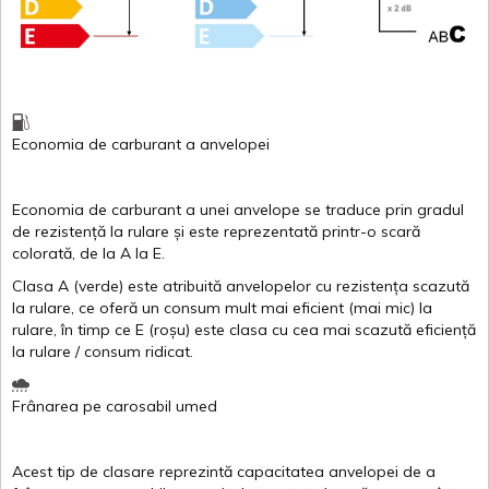
Economia de carburant
a
anvelopei
Economia de carburant a
unei
anvelope
se traduce
prin
gradul
de
rezistență
la
rulare
și
este
reprezentată
printr
-o
scară
colorată
, de la
A
la
E
.
Clasa
A
(
verde
)
este
atribuită
anvelopelor
cu
rezistența
scazută
la
rulare
,
ce
oferă
un
consum
mult
mai
eficient
(
mai
mic) la
rulare
,
în
timp
ce
E
(
roșu
)
este
clasa
cu
cea
mai
scazută
eficiență
la
rulare
/
consum
ridicat
.
Frânarea
pe
carosabil
umed
Acest
tip de
clasare
reprezintă
capacitatea
anvelopei
de a