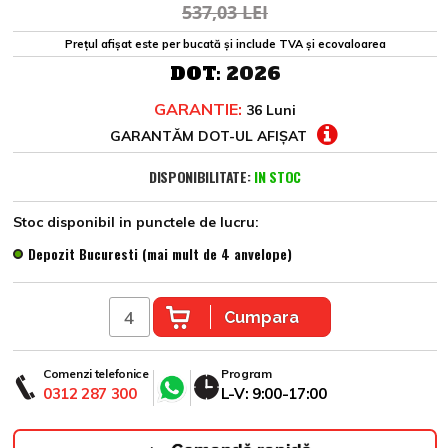
537,03 LEI
Prețul afișat este per bucată și include TVA și ecovaloarea
DOT:
2026
GARANTIE:
36 Luni
GARANTĂM DOT-UL AFIȘAT
DISPONIBILITATE:
IN STOC
Stoc disponibil in punctele de lucru:
Depozit Bucuresti (mai mult de 4 anvelope)
Cumpara
Comenzi telefonice
Program
0312 287 300
L-V: 9:00-17:00