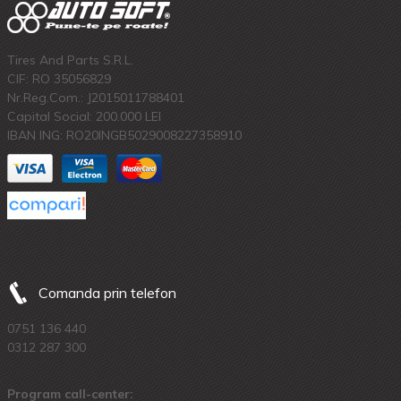
Tires And Parts S.R.L.
CIF: RO 35056829
Nr.Reg.Com.: J2015011788401
Capital Social: 200.000 LEI
IBAN ING: RO20INGB5029008227358910
Comanda prin telefon
0751 136 440
0312 287 300
Program call-center: