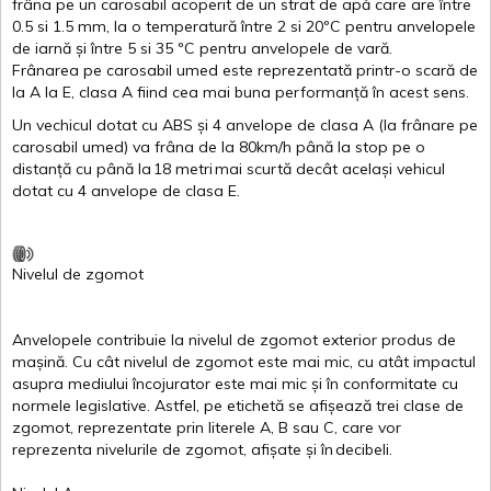
frâna
pe un
carosabil
acoperit
de un
strat
de
apă
care are
între
0.5
si
1.5 mm, la o
temperatură
între
2
si
20ºC
pentru
anvelopele
de
iarnă
și
între
5
si
35 ºC
pentru
anvelopele
de
vară
.
Frânarea
pe
carosabil
umed
este
reprezentată
printr
-o
scară
de
la
A
la
E
,
clasa
A
fiind
cea
mai
buna
performanță
în
acest
sens.
Un
vechicul
dotat
cu ABS
și
4
anvelope
de
clasa
A
(la
frânare
pe
carosabil
umed
)
va
frâna
de la 80km/h
până
la stop pe o
distanță
cu
până
la
18
metri
mai
scurtă
decât
același
vehicul
dotat
cu 4
anvelope
de
clasa
E
.
Nivelul
de
zgomot
Anvelopele
contribuie
la
nivelul
de
zgomot
exterior
produs
de
mașină
. Cu
cât
nivelul
de
zgomot
este
mai
mic, cu
atât
impactul
asupra
mediului
încojurator
este
mai
mic
și
în
conformitate
cu
normele
legislative.
Astfel
, pe
etichetă
se
afișează
trei
clase
de
zgomot
,
reprezentate
prin
literele
A
,
B
sau
C
, care
vor
reprezenta
nivelurile
de
zgomot
,
afișate
și
în
decibeli
.