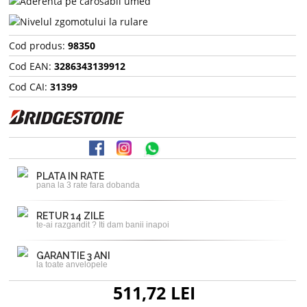
Cod produs:
98350
Cod EAN:
3286343139912
Cod CAI:
31399
PLATA IN RATE
pana la 3 rate fara dobanda
RETUR 14 ZILE
te-ai razgandit ? Iti dam banii inapoi
GARANTIE 3 ANI
la toate anvelopele
511,72 LEI