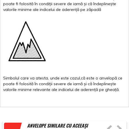
poate
fi
folosită
în
condiții
severe de
iarnă
și
că
îndeplinește
valor
i
le
minime
ale
indicelui
de
aderență
pe
zăpadă
Simbolul
care
va
atesta
,
unde
este
cazul,că
este
o
anvelopă
ce
poate
fi
folosită
în
condiții
severe de
iarnă
și
că
îndeplinește
valorile
minime
relevante
ale
indicelui
de
aderență
pe
gheață
.
ANVELOPE SIMILARE CU ACEEAȘI