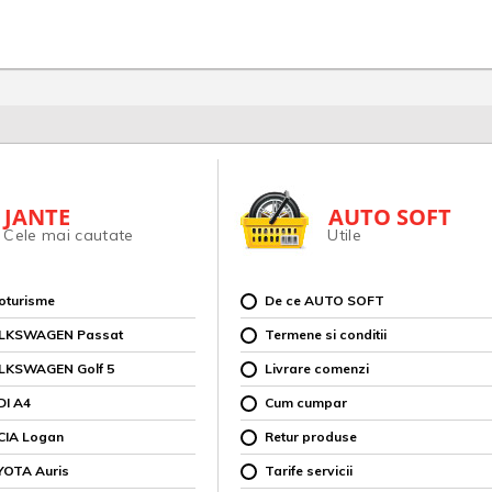
JANTE
AUTO SOFT
Cele mai cautate
Utile
toturisme
De ce AUTO SOFT
OLKSWAGEN Passat
Termene si conditii
OLKSWAGEN Golf 5
Livrare comenzi
DI A4
Cum cumpar
CIA Logan
Retur produse
YOTA Auris
Tarife servicii