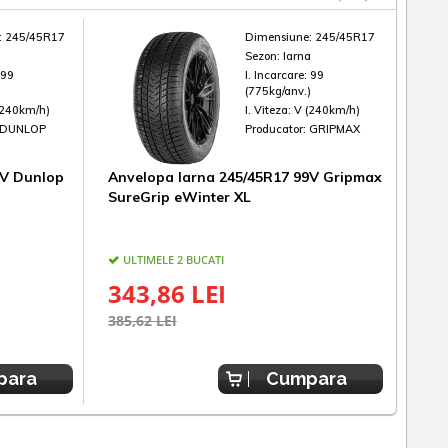
:
245/45R17
Dimensiune:
245/45R17
a
Sezon:
Iarna
:
99
I. Incarcare:
99
)
(775kg/anv.)
(240km/h)
I. Viteza:
V (240km/h)
DUNLOP
Producator:
GRIPMAX
9V Dunlop
Anvelopa Iarna 245/45R17 99V Gripmax
Anve
SureGrip eWinter XL
Pilo
ULTIMELE 2 BUCATI
IN
343,86 LEI
1.
385,62 LEI
1.11
para
Cumpara