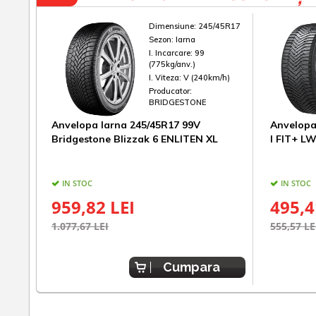
Dimensiune:
245/45R17
Sezon:
Iarna
I. Incarcare:
99
(775kg/anv.)
I. Viteza:
V (240km/h)
Producator:
BRIDGESTONE
Anvelopa Iarna 245/45R17 99V
Anvelopa
Bridgestone Blizzak 6 ENLITEN XL
I FIT+ L
IN STOC
IN STOC
959,82 LEI
495,4
1.077,67 LEI
555,57 LE
Cumpara