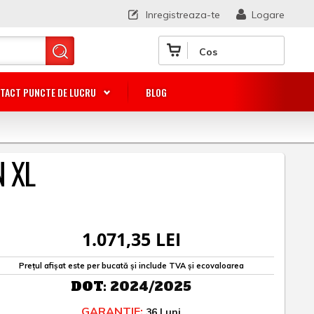
Inregistreaza-te
Logare
Cos
TACT PUNCTE DE LUCRU
BLOG
N XL
1.071,35 LEI
Prețul afișat este per bucată și include TVA și ecovaloarea
DOT:
2024/2025
GARANTIE:
36 Luni