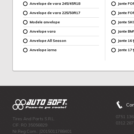
Anvelope de vara 245/45R18
Jante F
Anvelope de vara 225/50R17
Jante FO
Modele anvelope
Jante SK
Anvelope vara
Jante B
Anvelope All Season
Jante 16 ț
Anvelope iarna
Jante 17 ț
Com
0751 136
Tires And Parts S.R.L.
0312 287
CIF: RO 35056829
Nr.Reg.Com.: J2015011788401