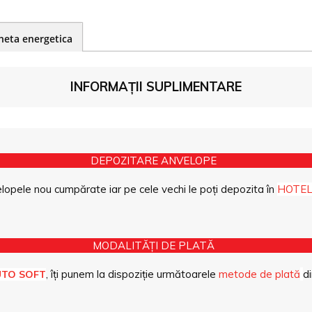
heta energetica
INFORMAȚII SUPLIMENTARE
DEPOZITARE ANVELOPE
opele nou cumpărate iar pe cele vechi le poți depozita în
HOTEL
MODALITĂȚI DE PLATĂ
, îți punem la dispoziție următoarele
metode de plată
di
UTO SOFT