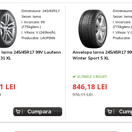
Dimensiune:
245/45R17
Dimensiune
Sezon:
Iarna
Sezon:
Iarn
I. Incarcare:
99
I. Incarcare
(775kg/anv.)
(775kg/anv.
I. Viteza:
V (240km/h)
I. Viteza:
V 
Producator:
LAUFENN
Producator:
 Iarna 245/45R17 99V Laufenn
Anvelopa Iarna 245/45R17 9
W31 XL
Winter Sport 5 XL
ULTIMELE 3 BUCATI
1 LEI
846,18 LEI
I
976,11 LEI
Cumpara
Cum