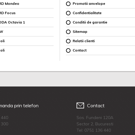
ORD Mondeo
Promotii anvelope
RD Focus
Confidentialitate
ODA Octavia 1
Conditii de garantie
MW
Sitemap
oli
Relatii clienti
oli
Contact
anda prin telefon
Contact
 440
Sos. Fundeni 120A
 300
Sector 2, Bucuresti
Tel:
0751 136 440