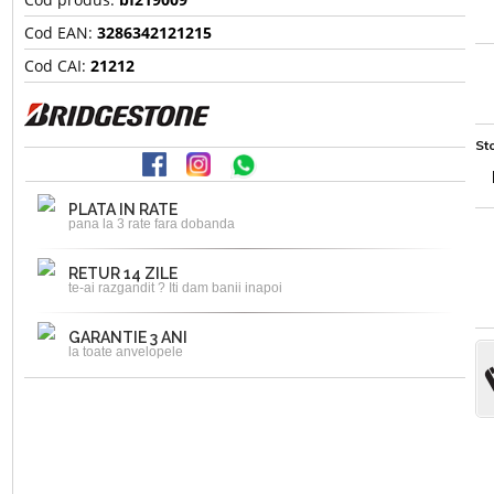
Cod EAN:
3286342121215
Cod CAI:
21212
Sto
PLATA IN RATE
pana la 3 rate fara dobanda
RETUR 14 ZILE
te-ai razgandit ? Iti dam banii inapoi
GARANTIE 3 ANI
la toate anvelopele