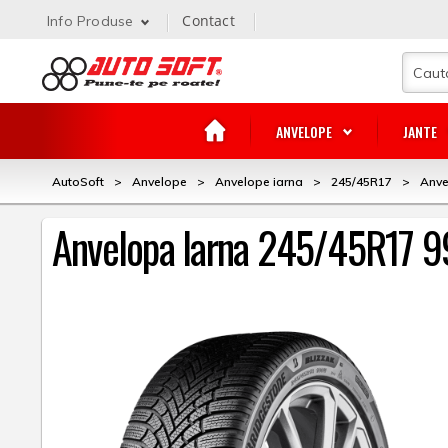
Contact
Info Produse
ANVELOPE
JANTE
AutoSoft
>
Anvelope
>
Anvelope iarna
>
245/45R17
>
Anve
Anvelopa Iarna 245/45R17 99