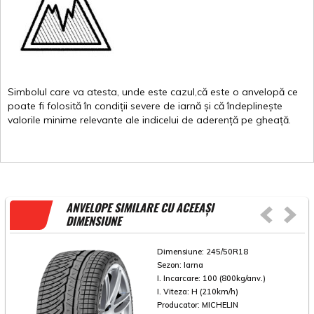
Simbolul
care
va
atesta
,
unde
este
cazul,că
este
o
anvelopă
ce
poate
fi
folosită
în
condiții
severe de
iarnă
și
că
îndeplinește
valorile
minime
relevante
ale
indicelui
de
aderență
pe
gheață
.
ANVELOPE SIMILARE CU ACEEAȘI
DIMENSIUNE
Dimensiune:
245/50R18
Sezon:
Iarna
I. Incarcare:
100 (800kg/anv.)
I. Viteza:
H (210km/h)
Producator:
MICHELIN