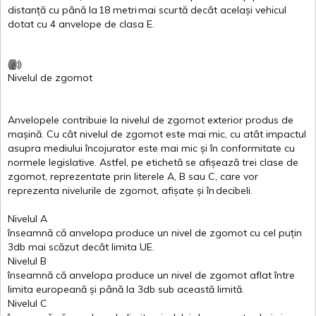
distanță
cu
până
la
18
metri
mai
scurtă
decât
același
vehicul
dotat
cu 4
anvelope
de
clasa
E
.
Nivelul
de
zgomot
Anvelopele
contribuie
la
nivelul
de
zgomot
exterior
produs
de
mașină
. Cu
cât
nivelul
de
zgomot
este
mai
mic, cu
atât
impactul
asupra
mediului
încojurator
este
mai
mic
și
în
conformitate
cu
normele
legislative.
Astfel
, pe
etichetă
se
afișează
trei
clase
de
zgomot
,
reprezentate
prin
literele
A
,
B
sau
C
, care
vor
reprezenta
nivelurile
de
zgomot
,
afișate
și
în
decibeli
.
Nivelul
A
înseamnă
că
anvelopa
produce un
nivel
de
zgomot
cu
cel
puțin
3db
mai
scăzut
decât
limita
UE.
Nivelul
B
înseamnă
că
anvelopa
produce un
nivel
de
zgomot
aflat
între
limita
europeană
și
până
la 3db sub
această
limită
.
Nivelul
C