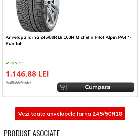
Anvelopa Iarna 245/50R18 100H Michelin Pilot Alpin PA4 *-
A
Runflat
3
IN STOC
1.146,88 LEI
1.203,81 LEI
1
Cumpara
Vezi toate anvelopele Iarna 245/50R18
PRODUSE ASOCIATE