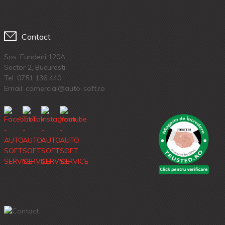
Contact
Sos. Fundeni 120A
Sector 2, Bucuresti
Tel:
0751 136 440
Email: comercial@auto-soft.ro