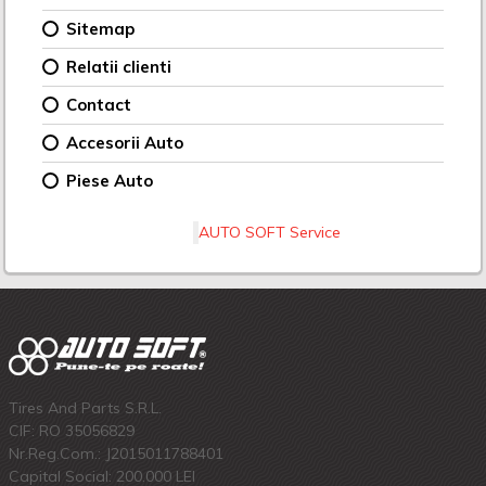
Sitemap
Relatii clienti
Contact
Accesorii Auto
Piese Auto
AUTO SOFT Service
Tires And Parts S.R.L.
CIF: RO 35056829
Nr.Reg.Com.: J2015011788401
Capital Social: 200.000 LEI