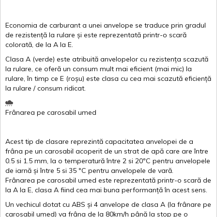
Economia de carburant a
unei
anvelope
se traduce
prin
gradul
de
rezistență
la
rulare
și
este
reprezentată
printr
-o
scară
colorată
, de la
A
la
E
.
Clasa
A
(
verde
)
este
atribuită
anvelopelor
cu
rezistența
scazută
la
rulare
,
ce
oferă
un
consum
mult
mai
eficient
(
mai
mic) la
rulare
,
în
timp
ce
E
(
roșu
)
este
clasa
cu
cea
mai
scazută
eficiență
la
rulare
/
consum
ridicat
.
Frânarea
pe
carosabil
umed
Acest
tip de
clasare
reprezintă
capacitatea
anvelopei
de a
frâna
pe un
carosabil
acoperit
de un
strat
de
apă
care are
între
0.5
si
1.5 mm, la o
temperatură
între
2
si
20ºC
pentru
anvelopele
de
iarnă
și
între
5
si
35 ºC
pentru
anvelopele
de
vară
.
Frânarea
pe
carosabil
umed
este
reprezentată
printr
-o
scară
de
la
A
la
E
,
clasa
A
fiind
cea
mai
buna
performanță
în
acest
sens.
Un
vechicul
dotat
cu ABS
și
4
anvelope
de
clasa
A
(la
frânare
pe
carosabil
umed
)
va
frâna
de la 80km/h
până
la stop pe o