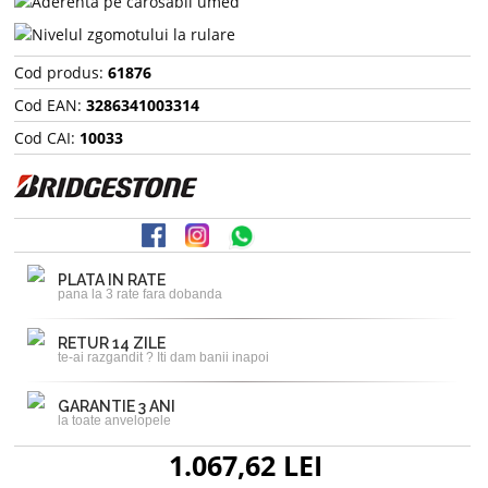
Cod produs:
61876
Cod EAN:
3286341003314
Cod CAI:
10033
PLATA IN RATE
pana la 3 rate fara dobanda
RETUR 14 ZILE
te-ai razgandit ? Iti dam banii inapoi
GARANTIE 3 ANI
la toate anvelopele
1.067,62 LEI