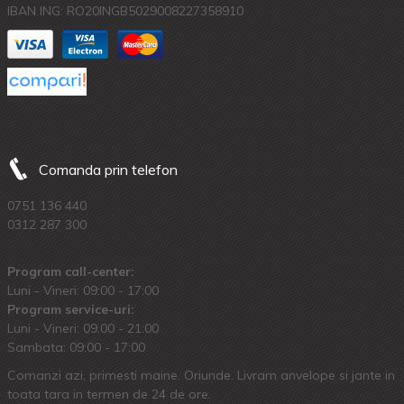
IBAN ING: RO20INGB5029008227358910
Comanda prin telefon
0751 136 440
0312 287 300
Program call-center:
Luni - Vineri: 09:00 - 17:00
Program service-uri:
Luni - Vineri: 09.00 - 21:00
Sambata: 09:00 - 17:00
Comanzi azi, primesti maine. Oriunde. Livram anvelope si jante in
toata tara in termen de 24 de ore.