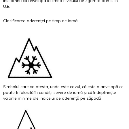
înseamnă
că
anvelopa
la
limita
nivelului
de
zgomot
admis in
U.E.
Clasificarea
aderenței
pe
timp
de
iarnă
:
Simbolul
care
va
atesta
,
unde
este
cazul
,
că
este
o
anvelopă
ce
poate
fi
folosită
în
condiții
severe de
iarnă
și
că
îndeplinește
valor
i
le
minime
ale
indicelui
de
aderență
pe
zăpadă